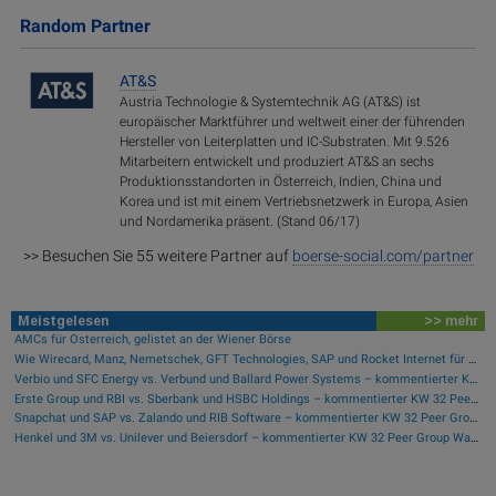
Random Partner
AT&S
Austria Technologie & Systemtechnik AG (AT&S) ist
europäischer Marktführer und weltweit einer der führenden
Hersteller von Leiterplatten und IC-Substraten. Mit 9.526
Mitarbeitern entwickelt und produziert AT&S an sechs
Produktionsstandorten in Österreich, Indien, China und
Korea und ist mit einem Vertriebsnetzwerk in Europa, Asien
und Nordamerika präsent. (Stand 06/17)
>> Besuchen Sie 55 weitere Partner auf
boerse-social.com/partner
Meistgelesen
>> mehr
AMCs für Österreich, gelistet an der Wiener Börse
Wie Wirecard, Manz, Nemetschek, GFT Technologies, SAP und Rocket Internet für Gesprächsstoff sorgten
Verbio und SFC Energy vs. Verbund und Ballard Power Systems – kommentierter KW 32 Peer Group Watch Energie
Erste Group und RBI vs. Sberbank und HSBC Holdings – kommentierter KW 32 Peer Group Watch Banken
Snapchat und SAP vs. Zalando und RIB Software – kommentierter KW 32 Peer Group Watch Computer, Software & Internet
Henkel und 3M vs. Unilever und Beiersdorf – kommentierter KW 32 Peer Group Watch Konsumgüter