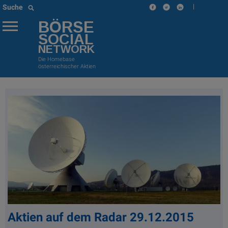
|
Suche
BÖRSE
SOCIAL
NETWORK
Die Homebase
österreichischer Aktien
Aktien auf dem Radar 29.12.2015