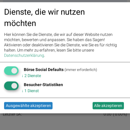
Dienste, die wir nutzen
möchten
Hier können Sie die Dienste, die wir auf dieser Website nutzen
möchten, bewerten und anpassen. Sie haben das Sagen!
Aktivieren oder deaktivieren Sie die Dienste, wie Sie es für richtig
halten.
Um mehr zu erfahren, lesen Sie bitte unsere
Datenschutzerklärung
.
Börse Social Defaults
(immer erforderlich)
↓
2
Dienste
Aktien auf dem Radar 29.12.2015
Besucher-Statistiken
↓
1
Dienst
Auf dem Radar 1:
Ausgewählte akzeptieren
Alle akzeptieren
Letzter SK:
0.00
( 0.00%)