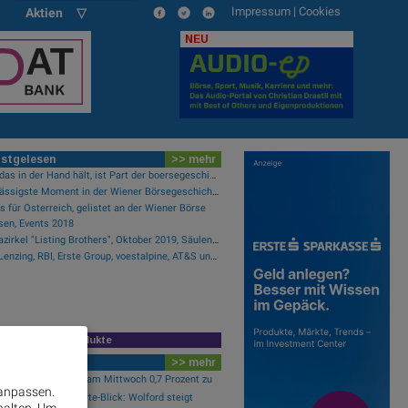
Impressum
|
Cookies
Aktien ▽
NEU
stgelesen
>> mehr
Wer das in der Hand hält, ist Part der boersegeschichte.at
Der lässigste Moment in der Wiener Börsegeschichte
 für Österreich, gelistet an der Wiener Börse
en, Events 2018
Alphazirkel "Listing Brothers", Oktober 2019, Säulenhalle Wiener Börse
Wie Lenzing, RBI, Erste Group, voestalpine, AT&S und Strabag für Gesprächsstoff im ATX sorgten
R-Zeichnungsprodukte
wsflow
>> mehr
er Börse: ATX legt am Mittwoch 0,7 Prozent zu
 anpassen.
er Börse Nebenwerte-Blick: Wolford steigt
halten.
Um