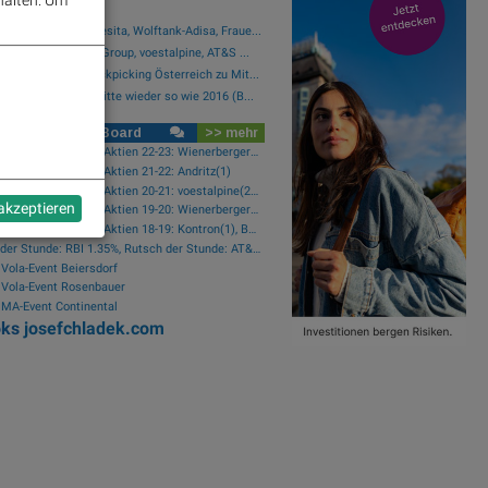
..
Wolford, RHI Magnesita, Wolftank-Adisa, Fraue...
Lenzing, RBI, Erste Group, voestalpine, AT&S ...
rreich-Depots: Stockpicking Österreich zu Mit...
egeschichte 5.8.: Bitte wieder so wie 2016 (B...
se Social Club Board
>> mehr
wikifolio-Trades Austro-Aktien 22-23: Wienerberger(1), Zumtobel(1), AT&S(1), Frequentis(1), FACC(1), Kontron(1)
folio-Trades Austro-Aktien 21-22: Andritz(1)
wikifolio-Trades Austro-Aktien 20-21: voestalpine(2), Porr(1), Palfinger(1)
 akzeptieren
wikifolio-Trades Austro-Aktien 19-20: Wienerberger(1)
wikifolio-Trades Austro-Aktien 18-19: Kontron(1), Bawag(1), Erste Group(1)
Star der Stunde: RBI 1.35%, Rutsch der Stunde: AT&S -2.07%
Vola-Event Beiersdorf
Vola-Event Rosenbauer
MA-Event Continental
oks
josefchladek.com