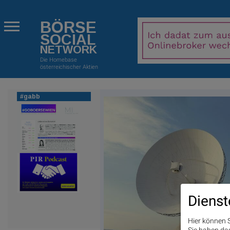
BÖRSE
SOCIAL
NETWORK
Die Homebase
österreichischer Aktien
#gabb
Dienst
Hier können S
Sie haben das 