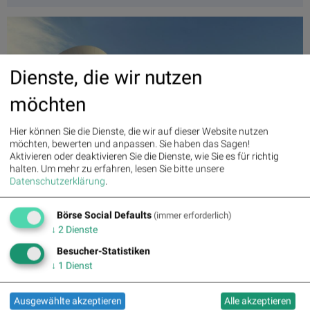
Dienste, die wir nutzen
möchten
Hier können Sie die Dienste, die wir auf dieser Website nutzen
möchten, bewerten und anpassen. Sie haben das Sagen!
Aktivieren oder deaktivieren Sie die Dienste, wie Sie es für richtig
halten.
Um mehr zu erfahren, lesen Sie bitte unsere
Datenschutzerklärung
.
Aktien auf dem Radar 21.03.2026
Börse Social Defaults
(immer erforderlich)
Auf dem Radar 1:
↓
2
Dienste
Besucher-Statistiken
↓
1
Dienst
Letzter SK:
0.00
( 0.00%)
Ausgewählte akzeptieren
Alle akzeptieren