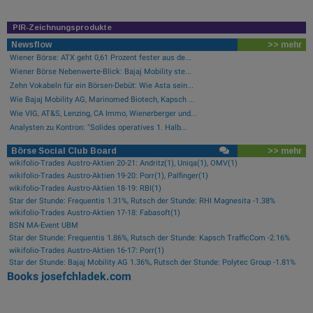
PIR-Zeichnungsprodukte
Newsflow
>> mehr
Wiener Börse: ATX geht 0,61 Prozent fester aus de...
Wiener Börse Nebenwerte-Blick: Bajaj Mobility ste...
Zehn Vokabeln für ein Börsen-Debüt: Wie Asta sein...
Wie Bajaj Mobility AG, Marinomed Biotech, Kapsch ...
Wie VIG, AT&S, Lenzing, CA Immo, Wienerberger und...
Analysten zu Kontron: "Solides operatives 1. Halb...
Börse Social Club Board
>> mehr
wikifolio-Trades Austro-Aktien 20-21: Andritz(1), Uniqa(1), OMV(1)
wikifolio-Trades Austro-Aktien 19-20: Porr(1), Palfinger(1)
wikifolio-Trades Austro-Aktien 18-19: RBI(1)
Star der Stunde: Frequentis 1.31%, Rutsch der Stunde: RHI Magnesita -1.38%
wikifolio-Trades Austro-Aktien 17-18: Fabasoft(1)
BSN MA-Event UBM
Star der Stunde: Frequentis 1.86%, Rutsch der Stunde: Kapsch TrafficCom -2.16%
wikifolio-Trades Austro-Aktien 16-17: Porr(1)
Star der Stunde: Bajaj Mobility AG 1.36%, Rutsch der Stunde: Polytec Group -1.81%
Books
josefchladek.com