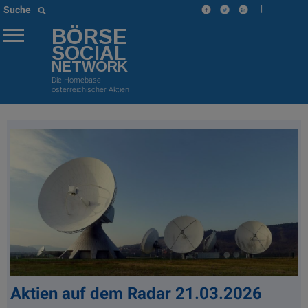
|
Suche
BÖRSE
SOCIAL
NETWORK
Die Homebase
österreichischer Aktien
Aktien auf dem Radar 21.03.2026