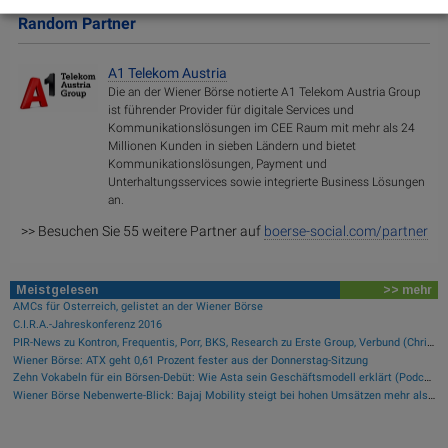
Random Partner
A1 Telekom Austria
Die an der Wiener Börse notierte A1 Telekom Austria Group
ist führender Provider für digitale Services und
Kommunikationslösungen im CEE Raum mit mehr als 24
Millionen Kunden in sieben Ländern und bietet
Kommunikationslösungen, Payment und
Unterhaltungsservices sowie integrierte Business Lösungen
an.
>> Besuchen Sie 55 weitere Partner auf
boerse-social.com/partner
Meistgelesen
>> mehr
AMCs für Österreich, gelistet an der Wiener Börse
C.I.R.A.-Jahreskonferenz 2016
PIR-News zu Kontron, Frequentis, Porr, BKS, Research zu Erste Group, Verbund (Christine Petzwinkler)
Wiener Börse: ATX geht 0,61 Prozent fester aus der Donnerstag-Sitzung
Zehn Vokabeln für ein Börsen-Debüt: Wie Asta sein Geschäftsmodell erklärt (Podcast)
Wiener Börse Nebenwerte-Blick: Bajaj Mobility steigt bei hohen Umsätzen mehr als 10 Prozent