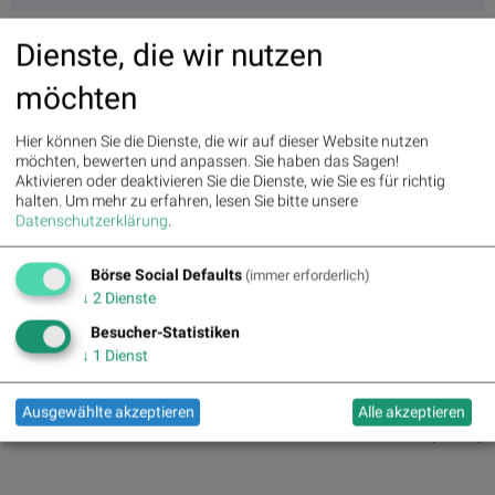
Dienste, die wir nutzen
möchten
Hier können Sie die Dienste, die wir auf dieser Website nutzen
möchten, bewerten und anpassen. Sie haben das Sagen!
Aktivieren oder deaktivieren Sie die Dienste, wie Sie es für richtig
halten.
Um mehr zu erfahren, lesen Sie bitte unsere
Datenschutzerklärung
.
Börse Social Defaults
(immer erforderlich)
Aktien auf dem Radar 07.09.2015
↓
2
Dienste
Besucher-Statistiken
↓
1
Dienst
Auf dem Radar 1:
Ausgewählte akzeptieren
Alle akzeptieren
Letzter SK:
0.00
( 0.00%)