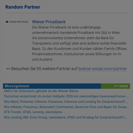
Random Partner
Wiener Privatbank
Die Wiener Privatbank ist eine unabhängige,
unternehmerisch handelnde Privatbank mit Sitz in Wien.
Als börsennotiertes Unternehmen steht die Bank für
Transparenz und verfügt über eine äußerst solide finanzielle
Basis. Zu den Kundinnen und Kunden zählen Family Offices,
PrivatinvestorInnen, Institutionen sowie Stiftungen im In-
und Ausland.
>> Besuchen Sie 55 weitere Partner auf
boerse-social.com/partner
Meistgelesen
>> mehr
AMCs für Österreich, gelistet an der Wiener Börse
Tecnotree verzeichnet im ersten Halbjahr 2026 ein zweistelliges Gewinnwachstum und eine beschleunigte Einführungsdynamik
Wie Manz, Pinterest, Infineon, Fresenius, Glencore und Lenzing für Gesprächsstoff sorgten
Wie Infineon, Fresenius, Beiersdorf, Continental, Deutsche Post und Bayer für Gesprächsstoff im DAX sorgten
ATX-Trends: AT&S, Lenzing, voestalpine ...
Wie Lenzing, RBI, Erste Group, voestalpine, AT&S und Strabag für Gesprächsstoff im ATX sorgten