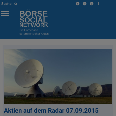
|
Suche
BÖRSE
SOCIAL
NETWORK
Die Homebase
österreichischer Aktien
Aktien auf dem Radar 07.09.2015