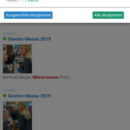
↓
1
Dienst
Ausgewählte akzeptieren
Alle akzeptieren
Milena
Ioveva
(Porr), Thomas Winkler (UBM)
18.10.2019
Gewinn-Messe 2019
Berthold Berger,
Milena
Ioveva
(Porr)
18.10.2019
Gewinn-Messe 2019