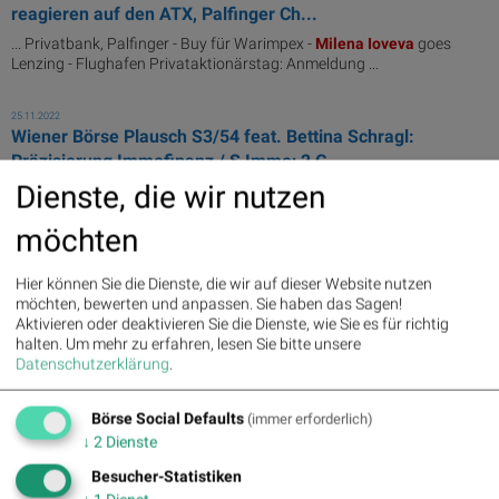
reagieren auf den ATX, Palfinger Ch...
... Privatbank, Palfinger - Buy für Warimpex -
Milena
Ioveva
goes
Lenzing - Flughafen Privataktionärstag: Anmeldung ...
25.11.2022
Wiener Börse Plausch S3/54 feat. Bettina Schragl:
Präzisierung Immofinanz / S Immo; 2 G...
Dienste, die wir nutzen
... ausgeschieden. Ich lese zudem, dass
Milena
Ioveva,
Christoph
Rainer und Paul Rettenbacher ...
möchten
15.06.2021
Österreicher mit Baader virtuell in London: Wer aller
Hier können Sie die Dienste, die wir auf dieser Website nutzen
möchten, bewerten und anpassen. Sie haben das Sagen!
präsentiert und wie sich die Akti...
Aktivieren oder deaktivieren Sie die Dienste, wie Sie es für richtig
... %) /PORR AG: Andreas Sauer, CFO /
Milena
Ioveva,
Head of Group
halten.
Um mehr zu erfahren, lesen Sie bitte unsere
Communications, IR ...
Datenschutzerklärung
.
18.10.2019
Börse Social Defaults
(immer erforderlich)
Gewinn-Messe 2019
↓
2
Dienste
Besucher-Statistiken