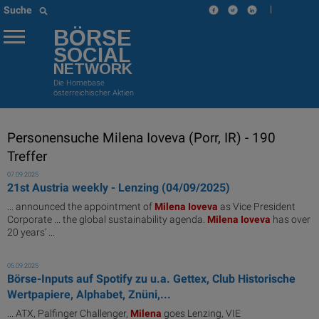
|
Suche
BÖRSE
SOCIAL
NETWORK
Die Homebase
österreichischer Aktien
Personensuche Milena Ioveva (Porr, IR) - 190
Treffer
07.09.2025
21st Austria weekly - Lenzing (04/09/2025)
... announced the appointment of
Milena
Ioveva
as Vice President
Corporate ... the global sustainability agenda.
Milena
Ioveva
has over
20 years’ ...
05.09.2025
Börse-Inputs auf Spotify zu u.a. Gettex, Club Historische
Wertpapiere, Alphabet, Znüni,...
... ATX, Palfinger Challenger,
Milena
goes Lenzing, VIE