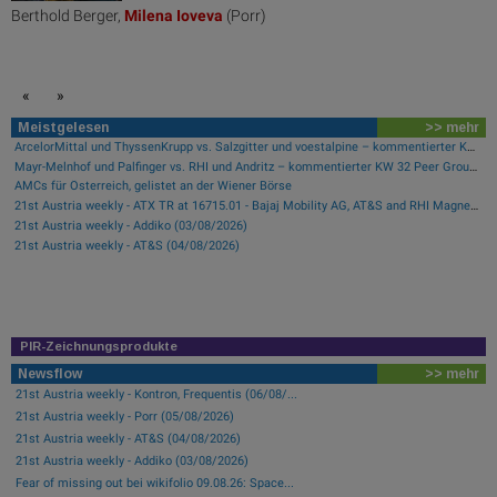
Berthold Berger,
Milena
Ioveva
(Porr)
«
»
Meistgelesen
>> mehr
ArcelorMittal und ThyssenKrupp vs. Salzgitter und voestalpine – kommentierter KW 32 Peer Group Watch Stahl
Mayr-Melnhof und Palfinger vs. RHI und Andritz – kommentierter KW 32 Peer Group Watch Zykliker Österreich
AMCs für Österreich, gelistet an der Wiener Börse
21st Austria weekly - ATX TR at 16715.01 - Bajaj Mobility AG, AT&S and RHI Magnesita best-performing, Österreichische Post with weakest performance (08/08/2026)
21st Austria weekly - Addiko (03/08/2026)
21st Austria weekly - AT&S (04/08/2026)
PIR-Zeichnungsprodukte
Newsflow
>> mehr
21st Austria weekly - Kontron, Frequentis (06/08/...
21st Austria weekly - Porr (05/08/2026)
21st Austria weekly - AT&S (04/08/2026)
21st Austria weekly - Addiko (03/08/2026)
Fear of missing out bei wikifolio 09.08.26: Space...