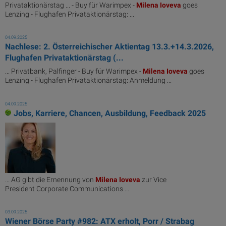
Privataktionärstag ... - Buy für Warimpex -
Milena
Ioveva
goes
Lenzing - Flughafen Privataktionärstag: ...
04.09.2025
Nachlese: 2. Österreichischer Aktientag 13.3.+14.3.2026,
Flughafen Privataktionärstag (...
... Privatbank, Palfinger - Buy für Warimpex -
Milena
Ioveva
goes
Lenzing - Flughafen Privataktionärstag: Anmeldung ...
04.09.2025
Jobs, Karriere, Chancen, Ausbildung, Feedback 2025
... AG gibt die Ernennung von
Milena
Ioveva
zur Vice
President Corporate Communications ...
03.09.2025
Wiener Börse Party #982: ATX erholt, Porr / Strabag