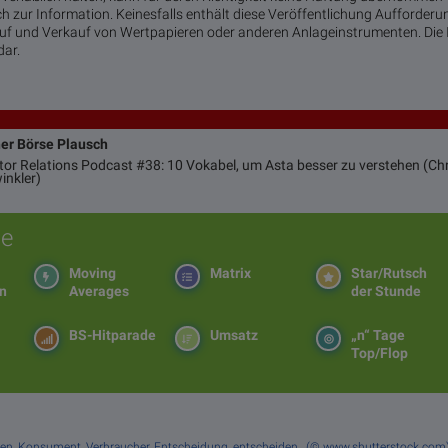
ch zur Information. Keinesfalls enthält diese Veröffentlichung Aufforder
 und Verkauf von Wertpapieren oder anderen Anlageinstrumenten. Die I
dar.
ner Börse Plausch
stor Relations Podcast #38: 10 Vokabel, um Asta besser zu verstehen (Chr
inkler)
e
Moving
Matrix
Star/Rutsch
en
Averages
der Stunde
BS-Hitparade
Umsatz
„n“ Tage
Top/Flop
kaufen, Konsument, Verbraucher, Entscheidung, entscheiden , (© www.shutterstock.co