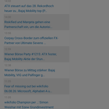
14:02
ATX steuert auf das 28. Rekordhoch
heuer zu , Bajaj Mobility top (P...
14:00
Riskified und Marqeta gehen eine
Partnerschaft ein, um die Autorisi...
13:55
Corpay Cross-Border zum offiziellen FX-
Partner von Ultimate Sevens ...
12:59
Wiener Börse Party #1215: ATX fester,
Bajaj Mobility Aktie der Stun...
12:38
Wiener Börse zu Mittag stärker: Bajaj
Mobility, VIG und Palfinger g...
11:05
Fear of missing out bei wikifolio
06.08.26: Microsoft, Alphabet-A u...
11:05
wikifolio Champion per ..: Simon
Weishar mit Szew Grundinvestment