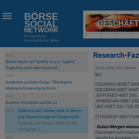
BÖRSE
SOCIAL
NETWORK
Die Homebase
österreichischer Aktien
Research-Fazi
09:28
Börse-Inputs auf Spotify zu u.a. Jugend
fragt Asta nach dem Geschäf...
04.06.2026, 950 Zeichen
[pic
09:26
Analysten zu Erste Group: "Überlegene
GOLDMAN SENKT BARRY
Marktpositionierung nicht im ...
GOLDMAN HEBT WARTSIL
JEFFERIES HEBT ZIEL 
09:01
JPMORGAN HEBT ZIEL 
Kontron-Vorstände kaufen zu
UBS HEBT ZIEL FÜR ST
Südkorea und Taiwan dank KI-Boom
05.08.
CITIGROUP HEBT PUMA 
und Chipnachfrage im Rampenlicht :
Südkorea und Taiwan zählen zu den
-
Guten Morgen wünsch
wichtigsten Z...
Dokument Informatione
sämtliche Angaben für 
08:57