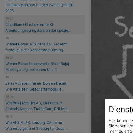
Finanzergebnisse für das zweite Quartal
2026...
19:20
Cloudflare OS ist die erste KI-
Arbeitsumgebung, die sich der spezie...
18:25
Wiener Börse: ATX geht 0,61 Prozent
fester aus der Donnerstag-Sitzung
18:24
Wiener Börse Nebenwerte-Blick: Bajaj
Mobility steigt bei hohen Umsä...
18:17
Zehn Vokabeln für ein Börsen-Debüt:
Wie Asta sein Geschäftsmodell e...
18:05
Wie Bajaj Mobility AG, Marinomed
Dienst
Biotech, Kapsch TrafficCom, RHI Ma...
18:05
Hier können S
Wie VIG, AT&S, Lenzing, CA Immo,
Sie haben das 
Wienerberger und Strabag für Gespr...
mehr zu erfah