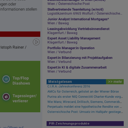
ungen oder
Wien / Österreichische Post
nformationen stellen
Stellvertretende Teamleitung (w/m/d)
Logistikzentrum 6965 Wolfurt / Österreichische Post
Junior Analyst International Mortgages*
Wien / Bawag
Leasingabwicklung Vertriebsinnendienst
Klagenfurt / Bawag
Expert Asset Liability Management
Klagenfurt / Bawag
istoph Rainer /
Portfolio Manager:in Operation
Wien / Verbund
Expert:in Bilanzierung mit Projektaufgaben
Wien / Verbund
Expert:in KI & digitale Zusammenarbeit
Wien / Verbund
Top/Flop
Meistgelesen
>> mehr
Diashows
C.I.R.A.-Jahreskonferenz 2016
AMCs für Österreich, gelistet an der Wiener Börse
Tagessieger/
Purina als erster NIQ ConnectAI Charter-Kunde vorgestellt
verlierer
Wie Manz, Wirecard, Drillisch, Siemens, Commerzbank und FACC für Gesprächsstoff sorgten
Perpetuals meldet eine hypothetische Rendite von 380 % im Backtest der KI-Engine, die die risikofreie Handelsplattform „UpsideOnly“ antreibt
Österreichische Post: Umsatz im Halbjahr gestiegen, Ergebnis rückläufig
PIR-Zeichnungsprodukte
m) >> Öffnen auf