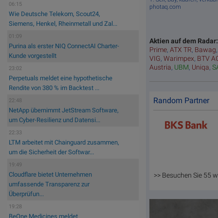
06:15
photaq.com
Wie Deutsche Telekom, Scout24,
Siemens, Henkel, Rheinmetall und Zal...
01:09
Aktien auf dem Radar
Purina als erster NIQ ConnectAI Charter-
Prime
,
ATX TR
,
Bawag
Kunde vorgestellt
VIG
,
Warimpex
,
BTV A
Austria
,
UBM
,
Uniqa
,
S
23:02
Perpetuals meldet eine hypothetische
Rendite von 380 % im Backtest ...
Random Partner
22:48
NetApp übernimmt JetStream Software,
um Cyber-Resilienz und Datensi...
22:33
LTM arbeitet mit Chainguard zusammen,
um die Sicherheit der Softwar...
19:49
Cloudflare bietet Unternehmen
>> Besuchen Sie 55 w
umfassende Transparenz zur
Überprüfun...
19:28
BeOne Medicines meldet