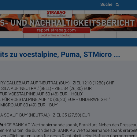
Suche
ts zu voestalpine, Puma, STMicro ...
 CALLEBAUT AUF 'NEUTRAL' (BUY) - ZIEL 1210 (1280) CHF
A AUF 'NEUTRAL' (SELL) - ZIEL 34 (26,30) EUR
FÜR VOESTALPINE AUF 50 (48) EUR - 'HOLD'
FÜR VOESTALPINE AUF 40 (36,20) EUR - 'UNDERWEIGHT'
MICRO AUF 80 (49) EUR - 'BUY'
SE AUF 'BUY' (NEUTRAL) - ZIEL 35 (27,50) EUR
t:
ICF BANK AG Wertpapierhandelsbank, Frankfurt. Neben den Pressea
n enthalten, die durch die ICF BANK AG Wertpapierhandelsbank erarbei
verläßlich halten, kann für deren Richtigkeit keine Haftung übernommen