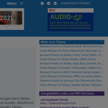
Impressum
|
Cookies
Aktien ▽
NEU
Mehr zum Thema
Research-Fazits zu Deutsche Bank, Rheinmetall, Nordex, Auto1, Lufthansa ...
Guten Morgen mit Renk, Rheinmetall, Mercedes, DHL, Volkswagen ...
Research-Fazits zu Adidas, Puma, Ferrari, BASF, CTS Eventim ...
Guten Morgen mit Bayer, Nordex, KNDS, Roche ...
Research-Fazits zu Adidas, Hugo Boss, Daimler, ASML ...
Guten Morgen mit BayWa, Volkswagen, Gabler, Brockhaus, KNDS ...
Research-Fazits zu BASF, Siemens Energy, Easyjet, Nokia ...
Guten Morgen mit Mutares, RWE, Ceconomy, Deutsche Telekom ...
Research-Fazits zu Symrise, DHL, Rheinmetall, Danone, Leonardo ...
Guten Morgen mit Airbus, BayWa, Nordex, Volkswagen ...
Ausgewählte Jobs von PIR-Partnern
uszügen kann dieses
.net Developer (f/m/d)
tet wurden. Obwohl wir
Wien / Österreichische Post
 werden. Dieses
Datenschutzmanager*in Wien (w/m/d)