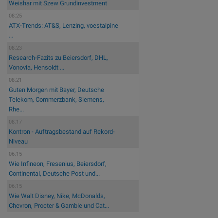
Weishar mit Szew Grundinvestment
08:25
ATX-Trends: AT&S, Lenzing, voestalpine
...
08:23
Research-Fazits zu Beiersdorf, DHL,
Vonovia, Hensoldt ...
08:21
Guten Morgen mit Bayer, Deutsche
Telekom, Commerzbank, Siemens,
Rhe...
08:17
Kontron - Auftragsbestand auf Rekord-
Niveau
06:15
Wie Infineon, Fresenius, Beiersdorf,
Continental, Deutsche Post und...
06:15
Wie Walt Disney, Nike, McDonalds,
Chevron, Procter & Gamble und Cat...