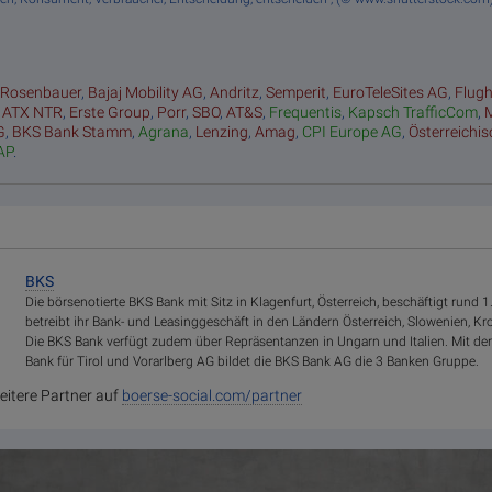
:
Rosenbauer
,
Bajaj Mobility AG
,
Andritz
,
Semperit
,
EuroTeleSites AG
,
Flug
,
ATX NTR
,
Erste Group
,
Porr
,
SBO
,
AT&S
,
Frequentis
,
Kapsch TrafficCom
,
G
,
BKS Bank Stamm
,
Agrana
,
Lenzing
,
Amag
,
CPI Europe AG
,
Österreichi
AP
.
BKS
Die börsenotierte BKS Bank mit Sitz in Klagenfurt, Österreich, beschäftigt rund 
betreibt ihr Bank- und Leasinggeschäft in den Ländern Österreich, Slowenien, Kr
Die BKS Bank verfügt zudem über Repräsentanzen in Ungarn und Italien. Mit d
Bank für Tirol und Vorarlberg AG bildet die BKS Bank AG die 3 Banken Gruppe.
eitere Partner auf
boerse-social.com/partner