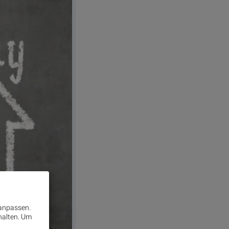
 anpassen.
halten.
Um