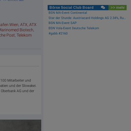
Börse Social Club Board
>> mehr
BSN MA-Event Continental
Star der Stunde: Austriacard Holdings AG 2.34%, Rutsch der Stunde: Rosenbauer -1.95%
BSN MA-Event SAP
hafen Wien
,
ATX
,
ATX
BSN Vola-Event Deutsche Telekom
Marinomed Biotech
,
#gabb #2160
sche Post
,
Telekom
1.100 Mitarbeiter und
oatien und der Slowakei.
er Oberbank AG und der