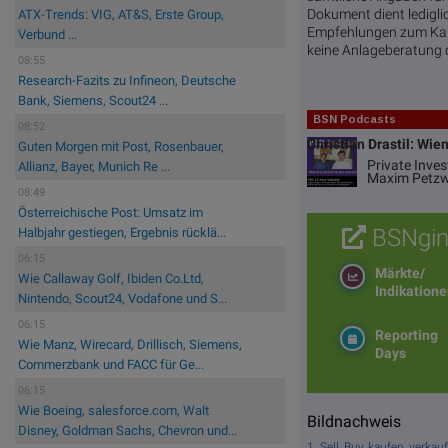
Dokument dient ledigli
ATX-Trends: VIG, AT&S, Erste Group,
Empfehlungen zum Kauf
Verbund ...
keine Anlageberatung 
08:55
Research-Fazits zu Infineon, Deutsche
Bank, Siemens, Scout24 ...
BSN Podcasts
08:52
Christian Drastil: Wie
Guten Morgen mit Post, Rosenbauer,
Private Inve
Allianz, Bayer, Munich Re ...
Maxim Petzw
08:49
Österreichische Post: Umsatz im
BSNgin
Halbjahr gestiegen, Ergebnis rücklä...
06:15
Märkte/
Wie Callaway Golf, Ibiden Co.Ltd,
Indikation
Nintendo, Scout24, Vodafone und S...
06:15
Reporting
Wie Manz, Wirecard, Drillisch, Siemens,
Days
Commerzbank und FACC für Ge...
06:15
Wie Boeing, salesforce.com, Walt
Bildnachweis
Disney, Goldman Sachs, Chevron und...
1. Sell, Buy, kaufen, ver