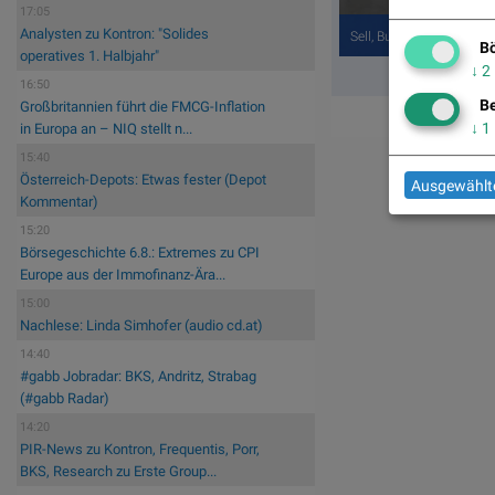
17:05
Analysten zu Kontron: "Solides
Sell, Buy, kaufen, verk
Bö
operatives 1. Halbjahr"
↓
2
16:50
Be
Großbritannien führt die FMCG-Inflation
↓
1
in Europa an – NIQ stellt n...
15:40
Österreich-Depots: Etwas fester (Depot
Ausgewählte
Kommentar)
15:20
Börsegeschichte 6.8.: Extremes zu CPI
Europe aus der Immofinanz-Ära...
15:00
Nachlese: Linda Simhofer (audio cd.at)
14:40
#gabb Jobradar: BKS, Andritz, Strabag
(#gabb Radar)
14:20
PIR-News zu Kontron, Frequentis, Porr,
BKS, Research zu Erste Group...