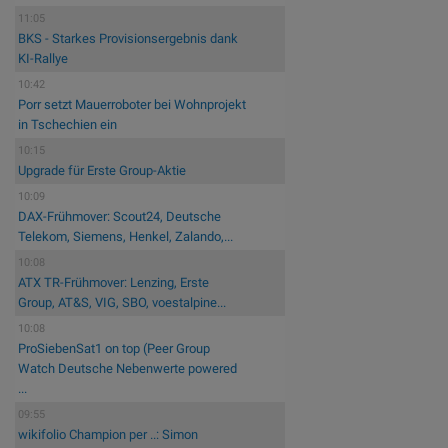
11:05
BKS - Starkes Provisionsergebnis dank
KI-Rallye
10:42
Porr setzt Mauerroboter bei Wohnprojekt
in Tschechien ein
10:15
Upgrade für Erste Group-Aktie
10:09
DAX-Frühmover: Scout24, Deutsche
Telekom, Siemens, Henkel, Zalando,...
10:08
ATX TR-Frühmover: Lenzing, Erste
Group, AT&S, VIG, SBO, voestalpine...
10:08
ProSiebenSat1 on top (Peer Group
Watch Deutsche Nebenwerte powered
...
09:55
wikifolio Champion per ..: Simon