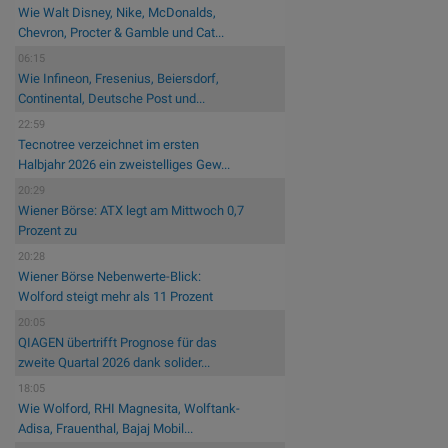
Wie Walt Disney, Nike, McDonalds,
Chevron, Procter & Gamble und Cat...
06:15
Wie Infineon, Fresenius, Beiersdorf,
Continental, Deutsche Post und...
22:59
Tecnotree verzeichnet im ersten
Halbjahr 2026 ein zweistelliges Gew...
20:29
Wiener Börse: ATX legt am Mittwoch 0,7
Prozent zu
20:28
Wiener Börse Nebenwerte-Blick:
Wolford steigt mehr als 11 Prozent
20:05
QIAGEN übertrifft Prognose für das
zweite Quartal 2026 dank solider...
18:05
Wie Wolford, RHI Magnesita, Wolftank-
Adisa, Frauenthal, Bajaj Mobil...