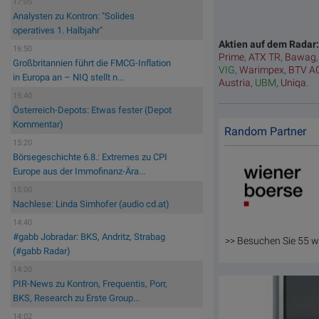
17:05
Analysten zu Kontron: "Solides
operatives 1. Halbjahr"
Aktien auf dem Radar
16:50
Prime
,
ATX TR
,
Bawag
Großbritannien führt die FMCG-Inflation
VIG
,
Warimpex
,
BTV A
in Europa an – NIQ stellt n...
Austria
,
UBM
,
Uniqa
.
15:40
Österreich-Depots: Etwas fester (Depot
Kommentar)
Random Partner
15:20
Börsegeschichte 6.8.: Extremes zu CPI
Europe aus der Immofinanz-Ära...
15:00
Nachlese: Linda Simhofer (audio cd.at)
14:40
#gabb Jobradar: BKS, Andritz, Strabag
>> Besuchen Sie 55 w
(#gabb Radar)
14:20
PIR-News zu Kontron, Frequentis, Porr,
BKS, Research zu Erste Group...
14:02