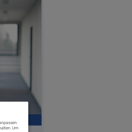
 anpassen.
halten.
Um