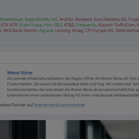
:
Rosenbauer
,
Bajaj Mobility AG
,
Andritz
,
Semperit
,
EuroTeleSites AG
,
Flug
,
ATX NTR
,
Erste Group
,
Porr
,
SBO
,
AT&S
,
Frequentis
,
Kapsch TrafficCom
,
G
,
BKS Bank Stamm
,
Agrana
,
Lenzing
,
Amag
,
CPI Europe AG
,
Österreichi
Wiener Börse
Als zentrale Infrastrukturanbieterin der Region öffnet die Wiener Börse AG Tore
Finanzmärkten. Sie vereint die Börsenplätze Wien und Prag. Mit modernster Te
kundenorientierten Services leistet die Wiener Börse als privatwirtschaftliches, 
Unternehmen einen bedeutenden Beitrag für einen international wettbewerbsfäh
eitere Partner auf
boerse-social.com/partner