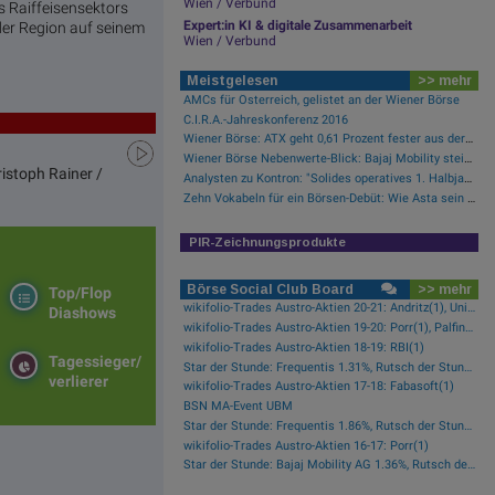
Wien / Verbund
s Raiffeisensektors
Expert:in KI & digitale Zusammenarbeit
der Region auf seinem
Wien / Verbund
Meistgelesen
>> mehr
AMCs für Österreich, gelistet an der Wiener Börse
C.I.R.A.-Jahreskonferenz 2016
Wiener Börse: ATX geht 0,61 Prozent fester aus der Donnerstag-Sitzung
Wiener Börse Nebenwerte-Blick: Bajaj Mobility steigt bei hohen Umsätzen mehr als 10 Prozent
istoph Rainer /
Analysten zu Kontron: "Solides operatives 1. Halbjahr"
Zehn Vokabeln für ein Börsen-Debüt: Wie Asta sein Geschäftsmodell erklärt (Podcast)
PIR-Zeichnungsprodukte
Börse Social Club Board
>> mehr
Top/Flop
wikifolio-Trades Austro-Aktien 20-21: Andritz(1), Uniqa(1), OMV(1)
Diashows
wikifolio-Trades Austro-Aktien 19-20: Porr(1), Palfinger(1)
wikifolio-Trades Austro-Aktien 18-19: RBI(1)
Tagessieger/
Star der Stunde: Frequentis 1.31%, Rutsch der Stunde: RHI Magnesita -1.38%
verlierer
wikifolio-Trades Austro-Aktien 17-18: Fabasoft(1)
BSN MA-Event UBM
Star der Stunde: Frequentis 1.86%, Rutsch der Stunde: Kapsch TrafficCom -2.16%
wikifolio-Trades Austro-Aktien 16-17: Porr(1)
Star der Stunde: Bajaj Mobility AG 1.36%, Rutsch der Stunde: Polytec Group -1.81%