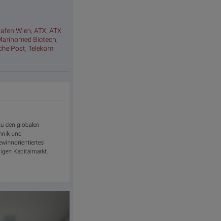
hafen Wien
,
ATX
,
ATX
Marinomed Biotech
,
sche Post
,
Telekom
 zu den globalen
chnik und
gewinnorientiertes
igen Kapitalmarkt.