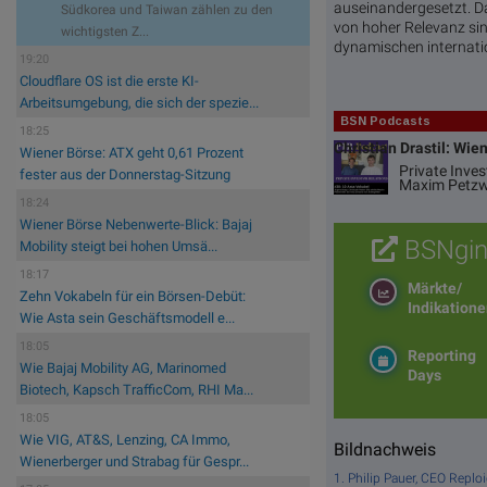
auseinandergesetzt. Da
Südkorea und Taiwan zählen zu den
von hoher Relevanz sin
wichtigsten Z...
dynamischen internati
19:20
Cloudflare OS ist die erste KI-
Arbeitsumgebung, die sich der spezie...
BSN Podcasts
18:25
Christian Drastil: Wie
Wiener Börse: ATX geht 0,61 Prozent
Private Inve
fester aus der Donnerstag-Sitzung
Maxim Petzw
18:24
Wiener Börse Nebenwerte-Blick: Bajaj
BSNgin
Mobility steigt bei hohen Umsä...
18:17
Märkte/
Zehn Vokabeln für ein Börsen-Debüt:
Indikation
Wie Asta sein Geschäftsmodell e...
18:05
Reporting
Wie Bajaj Mobility AG, Marinomed
Days
Biotech, Kapsch TrafficCom, RHI Ma...
18:05
Wie VIG, AT&S, Lenzing, CA Immo,
Bildnachweis
Wienerberger und Strabag für Gespr...
1. Philip Pauer, CEO Repl