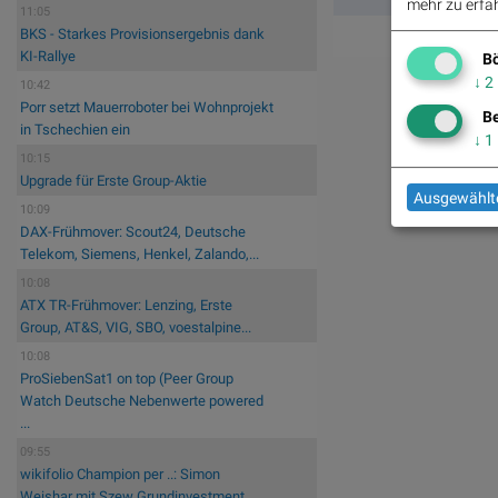
mehr zu erfah
11:05
BKS - Starkes Provisionsergebnis dank
KI-Rallye
Bö
↓
2
10:42
Porr setzt Mauerroboter bei Wohnprojekt
Be
in Tschechien ein
↓
1
10:15
Upgrade für Erste Group-Aktie
Ausgewählte
10:09
DAX-Frühmover: Scout24, Deutsche
Telekom, Siemens, Henkel, Zalando,...
10:08
ATX TR-Frühmover: Lenzing, Erste
Group, AT&S, VIG, SBO, voestalpine...
10:08
ProSiebenSat1 on top (Peer Group
Watch Deutsche Nebenwerte powered
...
09:55
wikifolio Champion per ..: Simon
Weishar mit Szew Grundinvestment