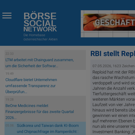
BÖRSE
SOCIAL
NETWORK
Die Homebase
österreichischer Aktien
RBI stellt Re
22:33
LTM arbeitet mit Chainguard zusammen,
um die Sicherheit der Softwar...
07.05.2026, 1623 Zeichen
Reploid hat mit der RB
19:49
das rasche Wachstum zu
Cloudflare bietet Unternehmen
verdoppelt und wird s
umfassende Transparenz zur
Jahren die Anzahl verk
Überprüfun...
Tierfuttergeschäft wei
weiteren Märkten vora
19:28
Laufzeit von vier Jahre
BeOne Medicines meldet
hinaus wird bereits üb
Finanzergebnisse für das zweite Quartal
gewinnen wir einen in
2026...
auf mehreren Ebenen be
Südkorea und Taiwan dank KI-Boom
05.08.
nun als eine unserer H
Investment Banking: „
und Chipnachfrage im Rampenlicht :