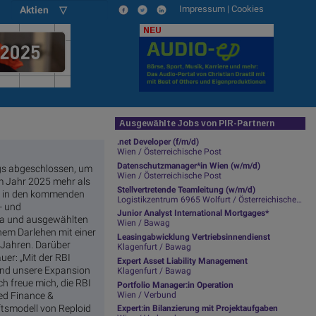
Impressum
|
Cookies
Aktien ▽
NEU
Ausgewählte Jobs von PIR-Partnern
.net Developer (f/m/d)
Wien / Österreichische Post
Datenschutzmanager*in Wien (w/m/d)
rags abgeschlossen, um
Wien / Österreichische Post
im Jahr 2025 mehr als
Stellvertretende Teamleitung (w/m/d)
en in den kommenden
Logistikzentrum 6965 Wolfurt / Österreichische Post
- und
Junior Analyst International Mortgages*
opa und ausgewählten
Wien / Bawag
nem Darlehen mit einer
Leasingabwicklung Vertriebsinnendienst
i Jahren. Darüber
Klagenfurt / Bawag
uer: „Mit der RBI
Expert Asset Liability Management
 und unsere Expansion
Klagenfurt / Bawag
h freue mich, die RBI
Portfolio Manager:in Operation
Wien / Verbund
ed Finance &
tsmodell von Reploid
Expert:in Bilanzierung mit Projektaufgaben