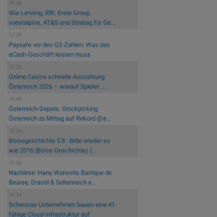
18:05
Wie Lenzing, RBI, Erste Group,
voestalpine, AT&S und Strabag für Ge...
17:33
Paysafe vor den Q2-Zahlen: Was das
eCash-Geschäft leisten muss
17:26
Online Casino schnelle Auszahlung
Österreich 2026 – worauf Spieler ...
15:40
Österreich-Depots: Stockpicking
Österreich zu Mittag auf Rekord (De...
15:20
Börsegeschichte 5.8.: Bitte wieder so
wie 2016 (Börse Geschichte) (...
15:00
Nachlese: Hans Wanovits Barrique de
Beurse, Drastil & Seltenreich s...
14:44
Schweizer Unternehmen bauen eine KI-
fähige Cloud-Infrastruktur auf