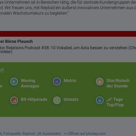
s Unternehmen ist in Bereichen tätig, die für zentrale Kundengruppen de
d. Wir freuen uns, mit Reploid ein äußerst innovatives Unternehmen aus 
onalen Wachstumskurs zu begleiten.“
ner Börse Plausch
stor Relations Podcast #38: 10 Vokabel, um Asta besser zu verstehen (Chr
inkler)
e
Moving
Matrix
Star/Rutsch
en
Averages
der Stunde
BS-Hitparade
Umsatz
„n“ Tage
Top/Flop
oid, Fotoquelle: Reploid , (© Aussender) >> Öffnen auf photaq.com