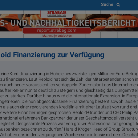
Suche
ploid Finanzierung zur Verfügung
I eine Kreditfinanzierung in Höhe eines zweistelligen Millionen-Euro-Bet
 finanzieren. Laut Reploid hat sich die Zahl der Mitarbeitenden schon 
ich auch heuer voraussichtlich verdoppeln. Zudem plant das Unternehm
aufter ReFarmUnits deutlich zu steigern und gleichzeitig das Düngemittel
ter zu stärken. Darüber hinaus wird die internationale Expansion in Eur
ngetrieben. Die nun abgeschlossene Finanzierung besteht sowohl aus ei
n als auch einer revolvierenden Kreditlinie mit einer Laufzeit von rund dre
er weitere Finanzierungen gesprochen. Reploid-Gründer und CEO Philip Pa
ternational erfahrenen Bankpartner, der unser Geschäftsmodell versteht
gleitet. Der gesamte Prozess war von großer Professionalität geprägt. Ic
ausbanken bezeichnen zu dürfen.“ Harald Kröger, Head of Group Structur
Wir haben uns in den vergangenen Wochen sehr intensiv mit dem Geschäf