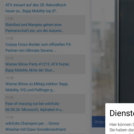
ATX steuert auf das 28. Rekordhoch
heuer zu , Bajaj Mobility top (P...
14:00
Riskified und Marqeta gehen eine
Partnerschaft ein, um die Autorisi...
13:55
Corpay Cross-Border zum offiziellen FX-
Partner von Ultimate Sevens ...
12:59
Wiener Börse Party #1215: ATX fester,
Bajaj Mobility Aktie der Stun...
12:38
Wiener Börse zu Mittag stärker: Bajaj
Mobility, VIG und Palfinger g...
11:05
Fear of missing out bei wikifolio
06.08.26: Microsoft, Alphabet-A u...
Dienst
11:05
Philip Pauer, CEO Reploi
wikifolio Champion per ..: Simon
Hier können S
Weishar mit Szew Grundinvestment
Sie haben das 