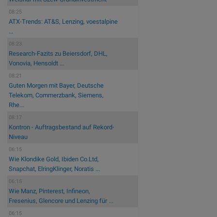
08:25
ATX-Trends: AT&S, Lenzing, voestalpine
...
08:23
Research-Fazits zu Beiersdorf, DHL,
Vonovia, Hensoldt ...
08:21
Guten Morgen mit Bayer, Deutsche
Telekom, Commerzbank, Siemens,
Rhe...
08:17
Kontron - Auftragsbestand auf Rekord-
Niveau
06:15
Wie Klondike Gold, Ibiden Co.Ltd,
Snapchat, ElringKlinger, Noratis ...
06:15
Wie Manz, Pinterest, Infineon,
Fresenius, Glencore und Lenzing für ...
06:15