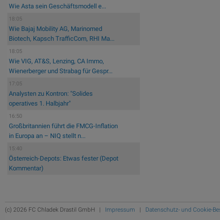
Wie Asta sein Geschäftsmodell e...
18:05
Wie Bajaj Mobility AG, Marinomed
Biotech, Kapsch TrafficCom, RHI Ma...
18:05
Wie VIG, AT&S, Lenzing, CA Immo,
Wienerberger und Strabag für Gespr...
17:05
Analysten zu Kontron: "Solides
operatives 1. Halbjahr"
16:50
Großbritannien führt die FMCG-Inflation
in Europa an – NIQ stellt n...
15:40
Österreich-Depots: Etwas fester (Depot
Kommentar)
(c) 2026 FC Chladek Drastil GmbH |
Impressum
|
Datenschutz- und Cookie-