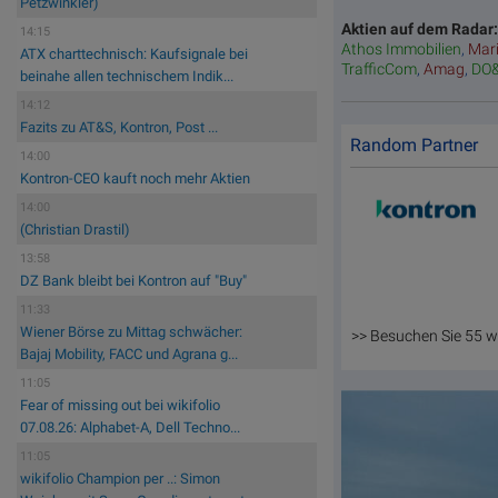
Petzwinkler)
Aktien auf dem Radar
14:15
Athos Immobilien
,
Mar
ATX charttechnisch: Kaufsignale bei
TrafficCom
,
Amag
,
DO
beinahe allen technischem Indik...
14:12
Fazits zu AT&S, Kontron, Post ...
Random Partner
14:00
Kontron-CEO kauft noch mehr Aktien
14:00
(Christian Drastil)
13:58
DZ Bank bleibt bei Kontron auf "Buy"
11:33
Wiener Börse zu Mittag schwächer:
>> Besuchen Sie 55 w
Bajaj Mobility, FACC und Agrana g...
11:05
Fear of missing out bei wikifolio
07.08.26: Alphabet-A, Dell Techno...
11:05
wikifolio Champion per ..: Simon