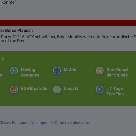
könnte."
ner Börse Plausch
 Party #1216: ATX schwächer, Bajaj Mobility weiter stark, neue indische 
an of the Day
e
Moving
Matrix
Star/Rutsch
en
Averages
der Stunde
BS-Hitparade
Umsatz
„n“ Tage
Top/Flop
 Offices, Fotoquelle: Warimpex >> Öffnen auf photaq.com