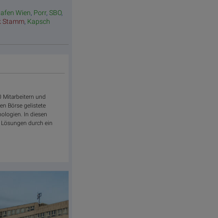
hafen Wien
,
Porr
,
SBO
,
k Stamm
,
Kapsch
 Mitarbeitern und
n Börse gelistete
nologien. In diesen
r Lösungen durch ein