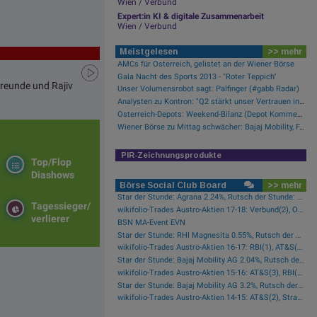
Wien / Verbund
Expert:in KI & digitale Zusammenarbeit
Wien / Verbund
Meistgelesen
>> mehr
AMCs für Österreich, gelistet an der Wiener Börse
Gala Nacht des Sports 2013 - "Roter Teppich"
Freunde und Rajiv
Unser Volumensrobot sagt: Palfinger (#gabb Radar)
Analysten zu Kontron: "Q2 stärkt unser Vertrauen in die verbesserte operative Qualität"
Österreich-Depots: Weekend-Bilanz (Depot Kommentar)
Wiener Börse zu Mittag schwächer: Bajaj Mobility, FACC und Agrana gesucht
PIR-Zeichnungsprodukte
Top/Flop
Diashows
Börse Social Club Board
>> mehr
Star der Stunde: Agrana 2.24%, Rutsch der Stunde: CA Immo -1.42%
Tagessieger/
wikifolio-Trades Austro-Aktien 17-18: Verbund(2), Österreichische Post(1)
verlierer
BSN MA-Event EVN
Star der Stunde: RHI Magnesita 0.55%, Rutsch der Stunde: AT&S -2.29%
wikifolio-Trades Austro-Aktien 16-17: RBI(1), AT&S(1), Wienerberger(1), Österreichische Post(1)
Star der Stunde: Bajaj Mobility AG 2.04%, Rutsch der Stunde: Frequentis -1.76%
wikifolio-Trades Austro-Aktien 15-16: AT&S(3), RBI(2), Wienerberger(1), voestalpine(1), Kontron(1), Bawag(1)
Star der Stunde: Bajaj Mobility AG 3.2%, Rutsch der Stunde: Polytec Group -1.01%
wikifolio-Trades Austro-Aktien 14-15: AT&S(2), Strabag(1)