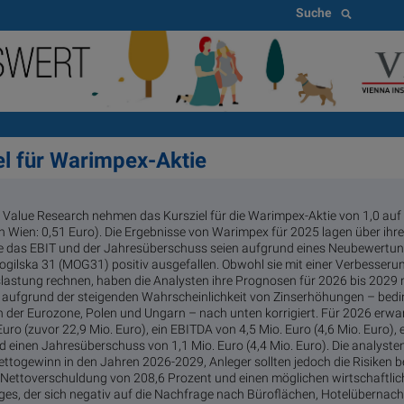
Suche
el für Warimpex-Aktie
 Value Research nehmen das Kursziel für die Warimpex-Aktie von 1,0 auf
n Wien: 0,51 Euro). Die Ergebnisse von Warimpex für 2025 lagen über ihr
e das EBIT und der Jahresüberschuss seien aufgrund eines Neubewertu
lska 31 (MOG31) positiv ausgefallen. Obwohl sie mit einer Verbesseru
slastung rechnen, haben die Analysten ihre Prognosen für 2026 bis 2029
fgrund der steigenden Wahrscheinlichkeit von Zinserhöhungen – beding
n der Eurozone, Polen und Ungarn – nach unten korrigiert. Für 2026 erwar
ro (zuvor 22,9 Mio. Euro), ein EBITDA von 4,5 Mio. Euro (4,6 Mio. Euro), 
nd einen Jahresüberschuss von 1,1 Mio. Euro (4,4 Mio. Euro). Die analyste
ttogewinn in den Jahren 2026-2029, Anleger sollten jedoch die Risiken b
 Nettoverschuldung von 208,6 Prozent und einen möglichen wirtschaftl
eges, der sich negativ auf die Nachfrage nach Büroflächen, Hotelüberna