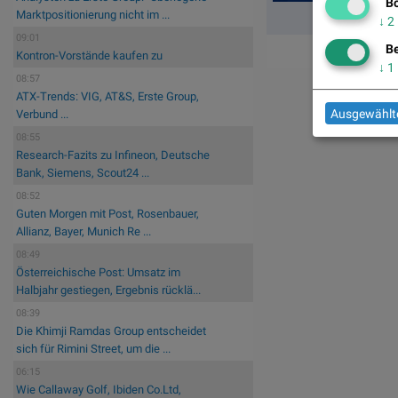
Bö
Marktpositionierung nicht im ...
↓
2
09:01
Be
Kontron-Vorstände kaufen zu
↓
1
08:57
ATX-Trends: VIG, AT&S, Erste Group,
Ausgewählte
Verbund ...
08:55
Research-Fazits zu Infineon, Deutsche
Bank, Siemens, Scout24 ...
08:52
Guten Morgen mit Post, Rosenbauer,
Allianz, Bayer, Munich Re ...
08:49
Österreichische Post: Umsatz im
Halbjahr gestiegen, Ergebnis rücklä...
08:39
Die Khimji Ramdas Group entscheidet
sich für Rimini Street, um die ...
06:15
Wie Callaway Golf, Ibiden Co.Ltd,