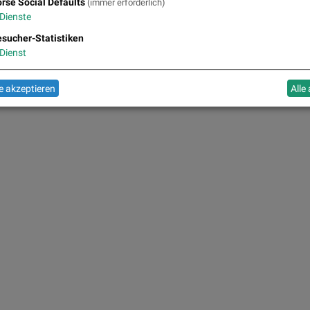
rse Social Defaults
(immer erforderlich)
Dienste
sucher-Statistiken
Dienst
 akzeptieren
Alle