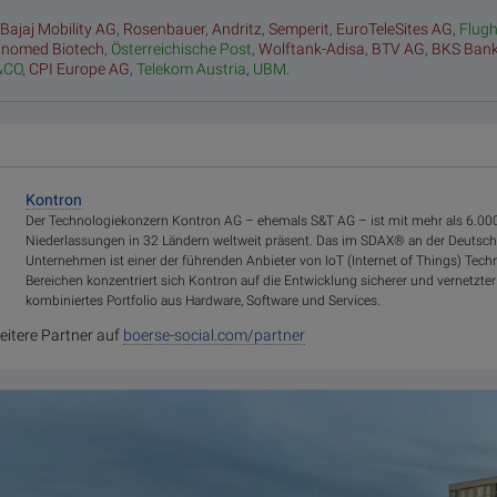
:
Bajaj Mobility AG
,
Rosenbauer
,
Andritz
,
Semperit
,
EuroTeleSites AG
,
Flug
inomed Biotech
,
Österreichische Post
,
Wolftank-Adisa
,
BTV AG
,
BKS Ban
&CO
,
CPI Europe AG
,
Telekom Austria
,
UBM
.
Kontron
Der Technologiekonzern Kontron AG – ehemals S&T AG – ist mit mehr als 6.000
Niederlassungen in 32 Ländern weltweit präsent. Das im SDAX® an der Deutsche
Unternehmen ist einer der führenden Anbieter von IoT (Internet of Things) Tech
Bereichen konzentriert sich Kontron auf die Entwicklung sicherer und vernetzte
kombiniertes Portfolio aus Hardware, Software und Services.
eitere Partner auf
boerse-social.com/partner