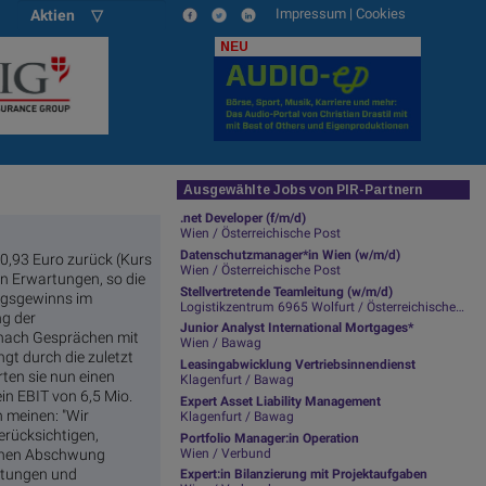
Impressum
|
Cookies
Aktien ▽
NEU
Ausgewählte Jobs von PIR-Partnern
.net Developer (f/m/d)
Wien / Österreichische Post
Datenschutzmanager*in Wien (w/m/d)
 0,93 Euro zurück (Kurs
Wien / Österreichische Post
en Erwartungen, so die
Stellvertretende Teamleitung (w/m/d)
ngsgewinns im
Logistikzentrum 6965 Wolfurt / Österreichische Post
ng der
Junior Analyst International Mortgages*
 nach Gesprächen mit
Wien / Bawag
t durch die zuletzt
Leasingabwicklung Vertriebsinnendienst
ten sie nun einen
Klagenfurt / Bawag
ein EBIT von 6,5 Mio.
Expert Asset Liability Management
n meinen: "Wir
Klagenfurt / Bawag
erücksichtigen,
Portfolio Manager:in Operation
Wien / Verbund
ichen Abschwung
chtungen und
Expert:in Bilanzierung mit Projektaufgaben