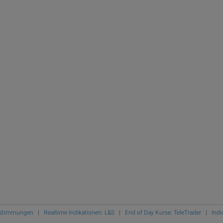
Bestimmungen
|
Realtime Indikationen: L&S
|
End of Day Kurse: TeleTrader
|
Indi