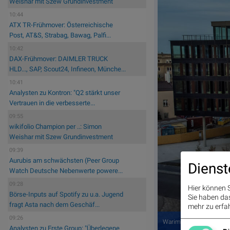
Weishar mit Szew Grundinvestment
10:44
ATX TR-Frühmover: Österreichische
Post, AT&S, Strabag, Bawag, Palfi...
10:42
DAX-Frühmover: DAIMLER TRUCK
HLD..., SAP, Scout24, Infineon, Münche...
10:41
Analysten zu Kontron: "Q2 stärkt unser
Vertrauen in die verbesserte...
09:55
wikifolio Champion per ..: Simon
Weishar mit Szew Grundinvestment
09:39
Aurubis am schwächsten (Peer Group
Dienst
Watch Deutsche Nebenwerte powere...
09:28
Hier können S
Börse-Inputs auf Spotify zu u.a. Jugend
Sie haben das 
fragt Asta nach dem Geschäf...
mehr zu erfah
09:26
Warimpex, Mogilska 35 O
Analysten zu Erste Group: "Überlegene