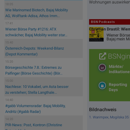
Wohnungen auswirken 
18:05
Wie Marinomed Biotech, Bajaj Mobility
AG, Wolftank-Adisa, Athos Imm...
BSN Podcasts
17:41
Christian Drastil: Wie
Wiener Börse Party #1216: ATX
Wiener Börse
schwächer, Bajaj Mobility weiter star...
Bajaj mein M
15:40
Österreich-Depots: Weekend-Bilanz
(Depot Kommentar)
BSNgin
15:20
Märkte/
Börsegeschichte 7.8.: Extremes zu
Indikation
Palfinger (Börse Geschichte) (Bör...
15:00
Reporting
Nachlese: 10 Vokabel, um Asta besser
Days
zu verstehen; Stella Langthale...
14:40
#gabb Volumensradar: Bajaj Mobility,
Bildnachweis
Andritz (#gabb Radar)
1. Warimpex, Mogilska 35
14:20
PIR-News: Post, Kontron (Christine