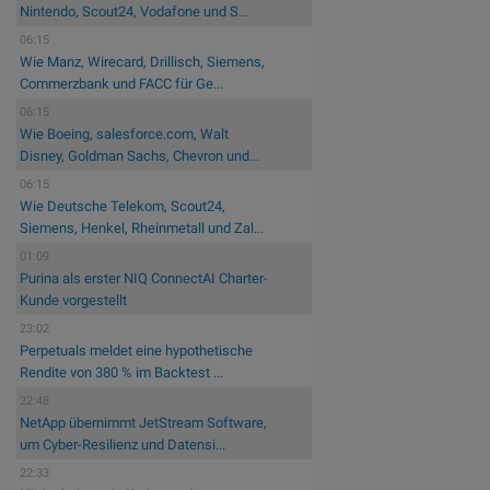
Nintendo, Scout24, Vodafone und S...
06:15
Wie Manz, Wirecard, Drillisch, Siemens,
Commerzbank und FACC für Ge...
06:15
Wie Boeing, salesforce.com, Walt
Disney, Goldman Sachs, Chevron und...
06:15
Wie Deutsche Telekom, Scout24,
Siemens, Henkel, Rheinmetall und Zal...
01:09
Purina als erster NIQ ConnectAI Charter-
Kunde vorgestellt
23:02
Perpetuals meldet eine hypothetische
Rendite von 380 % im Backtest ...
22:48
NetApp übernimmt JetStream Software,
um Cyber-Resilienz und Datensi...
22:33