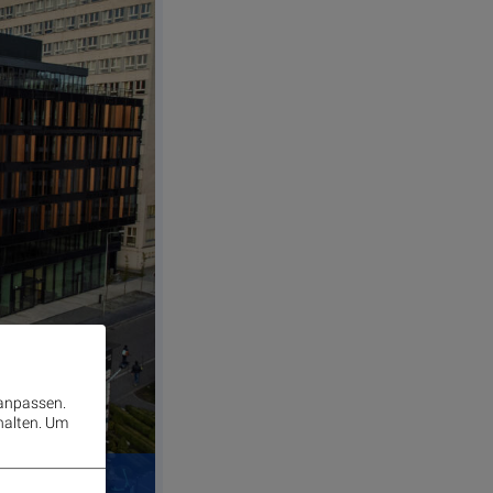
 anpassen.
halten.
Um