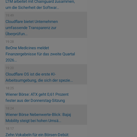
LTM arbeitet mit Chainguard zusammen,
um die Sicherheit der Softwar...
19:49
Cloudflare bietet Unternehmen
umfassende Transparenz zur
Überprüfun...
19:28
BeOne Medicines meldet
Finanzergebnisse für das zweite Quartal
2026...
19:20
Cloudflare OS ist die erste KI-
Arbeitsumgebung, die sich der spezie...
18:25
Wiener Börse: ATX geht 0,61 Prozent
fester aus der Donnerstag-Sitzung
18:24
Wiener Börse Nebenwerte-Blick: Bajaj
Mobility steigt bei hohen Umsä...
18:17
Zehn Vokabeln für ein Börsen-Debüt: