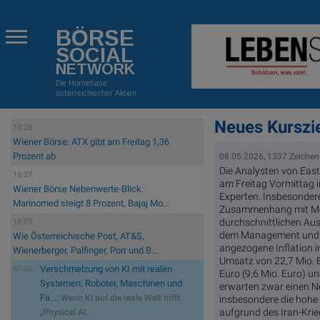
BÖRSE
SOCIAL
NETWORK
Die Homebase
österreichischer Aktien
Neues Kurszi
18:28
Wiener Börse: ATX gibt am Freitag 1,36
Prozent ab
08.05.2026, 1337 Zeichen
Die Analysten von East
18:27
am Freitag Vormittag i
Wiener Börse Nebenwerte-Blick:
Experten. Insbesonder
Marinomed steigt 8 Prozent, Bajaj Mo...
Zusammenhang mit Mogi
durchschnittlichen Au
18:05
dem Management und au
Wie Österreichische Post, AT&S,
angezogene Inflation i
Wienerberger, Palfinger, Porr und B...
Umsatz von 22,7 Mio. Eu
Verschmelzung von KI mit realen
07.08.
Euro (9,6 Mio. Euro) u
Systemen: Roboter, Maschinen und
erwarten zwar einen Ne
Fa...:
Wenn KI auf die reale Welt trifft:
insbesondere die hohe
aufgrund des Iran-Kri
„Physical AI...