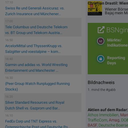
17:10
Christian Drastil: Wie
Swiss Re und Generali Assicuraz. vs.
Wiener Börse
Bajaj mein M
Zurich Insurance und Münchener...
17:00
Tele Columbus und Deutsche Telekom
BSNgin
vs. BT Group und Telekom Austria...
Märkte/
16:50
Indikation
ArcelorMittal und ThyssenKrupp vs.
Salzgitter und voestalpine – kom...
Reporting
16:40
Days
Garmin und adidas vs. World Wrestling
Entertainment und Manchester ...
16:30
Bildnachweis
(Peer Group Watch Runplugged Running
Stocks)
1. mind the #gabb
16:20
Silver Standard Resources und Royal
Dutch Shell vs. Gazprom und Bar...
Aktien auf dem Radar
Athos Immobilien
,
Mar
16:10
TrafficCom
,
Amag
,
DO
FedEx Corp und TNT Express vs.
BASF
,
Deutsche Boers
Österreichische Post und Deutsche Po...