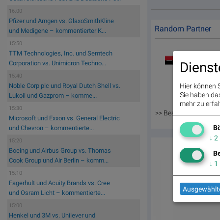
16:00
Pfizer und Amgen vs. GlaxoSmithKline
Random Partner
und Medigene – kommentierter K...
15:50
TTM Technologies, Inc. und Semtech
Dienst
Corporation vs. Unimicron Techno...
15:40
Noble Corp plc und Royal Dutch Shell vs.
Hier können S
Sie haben das 
Lukoil und Gazprom – komme...
mehr zu erfah
15:30
>> Besuchen Sie 55 w
Microsoft und Exxon vs. General Electric
Bö
und Chevron – kommentierte...
↓
2
15:20
Boeing und Airbus Group vs. Thomas
Be
Cook Group und Air Berlin – komm...
↓
1
15:10
Fagerhult und Acuity Brands vs. Cree
Ausgewählte
und Osram Licht – kommentierte...
15:00
Henkel und 3M vs. Unilever und