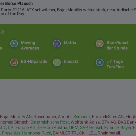
ner Börse Plausch
 Party #1216: ATX schwächer, Bajaj Mobility weiter stark, neue indische 
an of the Day
e
Moving
Matrix
Star/Rutsch
en
Averages
der Stunde
BS-Hitparade
Umsatz
„n“ Tage
Top/Flop
:
Bajaj Mobility AG
,
Rosenbauer
,
Andritz
,
Semperit
,
EuroTeleSites AG
,
Flug
inomed Biotech
,
Österreichische Post
,
Wolftank-Adisa
,
BTV AG
,
BKS Ban
&CO
,
CPI Europe AG
,
Telekom Austria
,
UBM
,
SAP
,
Henkel
,
Symrise
,
Bayer
,
F
e
,
Fresenius
,
Hannover Rück
,
DAIMLER TRUCK HLD...
,
Rheinmetall
.