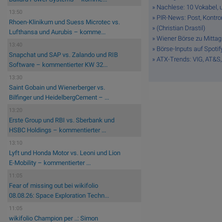
» Nachlese: 10 Vokabel, u
13:50
» PIR-News: Post, Kontron
Rhoen-Klinikum und Suess Microtec vs.
» (Christian Drastil)
Lufthansa und Aurubis – komme...
» Wiener Börse zu Mittag
13:40
» Börse-Inputs auf Spoti
Snapchat und SAP vs. Zalando und RIB
» ATX-Trends: VIG, AT&S, 
Software – kommentierter KW 32...
13:30
Saint Gobain und Wienerberger vs.
Bilfinger und HeidelbergCement – ...
13:20
Erste Group und RBI vs. Sberbank und
HSBC Holdings – kommentierter ...
13:10
Lyft und Honda Motor vs. Leoni und Lion
E-Mobility – kommentierter ...
11:05
Fear of missing out bei wikifolio
08.08.26: Space Exploration Techn...
11:05
wikifolio Champion per ..: Simon