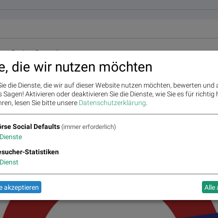
Societe Generale
Société Générale ist einer der weltweit größten Derivate-Emittenten und auch in 
e, die wir nutzen möchten
1989 konstant als Anbieter für Optionsscheine, Zertifikate und Aktienanleihen akt
umfangreichen Auswahl an Basiswerten aller Anlageklassen (Aktien, Indizes, R
ie die Dienste, die wir auf dieser Website nutzen möchten, bewerten und
Zinsen) überzeugt Société Générale und nimmt in Deutschland einen führenden 
Sagen! Aktivieren oder deaktivieren Sie die Dienste, wie Sie es für richtig 
Hebelprodukte ein.
ren, lesen Sie bitte unsere
Datenschutzerklärung
.
eitere Partner auf
boerse-social.com/partner
rse Social Defaults
(immer erforderlich)
Dienste
sucher-Statistiken
Dienst
 akzeptieren
Alle