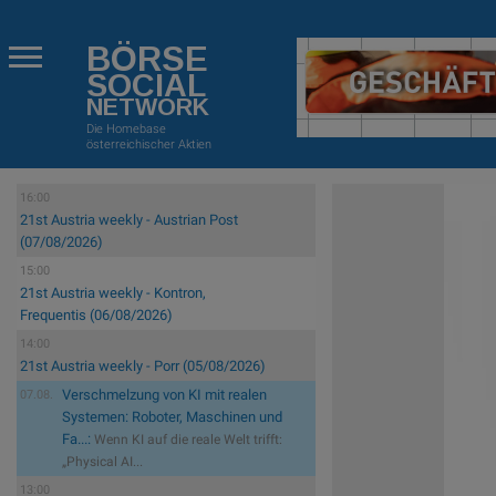
BÖRSE
SOCIAL
NETWORK
Die Homebase
österreichischer Aktien
16:00
21st Austria weekly - Austrian Post
(07/08/2026)
15:00
21st Austria weekly - Kontron,
Frequentis (06/08/2026)
14:00
21st Austria weekly - Porr (05/08/2026)
Verschmelzung von KI mit realen
07.08.
Systemen: Roboter, Maschinen und
Fa...:
Wenn KI auf die reale Welt trifft:
„Physical AI...
13:00