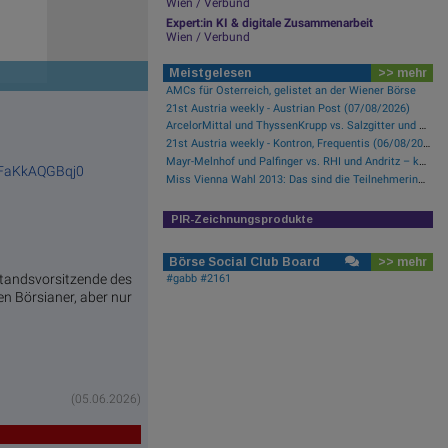
Wien / Verbund
Expert:in KI & digitale Zusammenarbeit
Wien / Verbund
Meistgelesen
>> mehr
AMCs für Österreich, gelistet an der Wiener Börse
21st Austria weekly - Austrian Post (07/08/2026)
ArcelorMittal und ThyssenKrupp vs. Salzgitter und voestalpine – kommentierter KW 32 Peer Group Watch Stahl
21st Austria weekly - Kontron, Frequentis (06/08/2026)
Mayr-Melnhof und Palfinger vs. RHI und Andritz – kommentierter KW 32 Peer Group Watch Zykliker Österreich
NbFaKkAQGBqj0
Miss Vienna Wahl 2013: Das sind die Teilnehmerinnen
PIR-Zeichnungsprodukte
O
Börse Social Club Board
>> mehr
standsvorsitzende des
#gabb #2161
en Börsianer, aber nur
(05.06.2026)