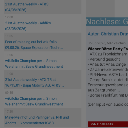
21st Austria weekly - AT&S
(04/08/2026)
12:00
Nachlese: G
21st Austria weekly - Addiko
(03/08/2026)
Autor: Christian Dras
11:05
Fear of missing out bei wikifolio
05.06.2026, 687 Zeichen
09.08.26: Space Exploration Techn...
Wiener Börse Party F
- ATX zu Fronleichnam 
11:05
- Verbund gesucht
wikifolio Champion per ..: Simon
- Anas tut Anas Dinge
Weishar mit Szew Grundinvestment
- 27 Jahre Zeitenwende
11:00
- PIR-News: ASTA bald
- Georg Bursik läutet 
21st Austria weekly - ATX TR at
Forschungsverbands der
16715.01 - Bajaj Mobility AG, AT&S ...
aus Zeitgründen ...
09:55
- Börse Frankfurt mit 
wikifolio Champion per ..: Simon
(Der Input von audio c
Weishar mit Szew Grundinvestment
17:20
Mayr-Melnhof und Palfinger vs. RHI und
Andritz – kommentierter KW 3...
BSN Podcasts