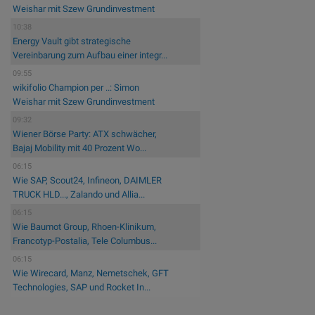
Weishar mit Szew Grundinvestment
10:38
Energy Vault gibt strategische
Vereinbarung zum Aufbau einer integr...
09:55
wikifolio Champion per ..: Simon
Weishar mit Szew Grundinvestment
09:32
Wiener Börse Party: ATX schwächer,
Bajaj Mobility mit 40 Prozent Wo...
06:15
Wie SAP, Scout24, Infineon, DAIMLER
TRUCK HLD..., Zalando und Allia...
06:15
Wie Baumot Group, Rhoen-Klinikum,
Francotyp-Postalia, Tele Columbus...
06:15
Wie Wirecard, Manz, Nemetschek, GFT
Technologies, SAP und Rocket In...