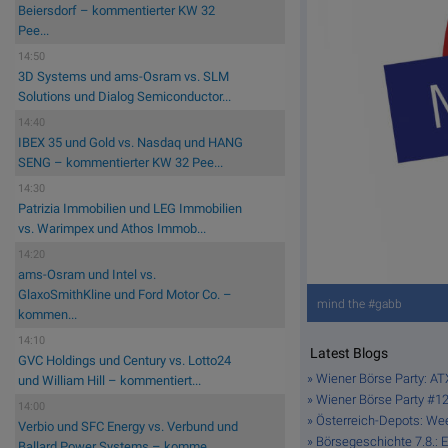
Beiersdorf – kommentierter KW 32
Pee...
14:50
3D Systems und ams-Osram vs. SLM
Solutions und Dialog Semiconductor...
14:40
IBEX 35 und Gold vs. Nasdaq und HANG
SENG – kommentierter KW 32 Pee...
14:30
Patrizia Immobilien und LEG Immobilien
vs. Warimpex und Athos Immob...
14:20
ams-Osram und Intel vs.
GlaxoSmithKline und Ford Motor Co. –
mind the #gabb
kommen...
14:10
Latest Blogs
GVC Holdings und Century vs. Lotto24
» Wiener Börse Party: AT
und William Hill – kommentiert...
» Wiener Börse Party #121
14:00
» Österreich-Depots: W
Verbio und SFC Energy vs. Verbund und
» Börsegeschichte 7.8.: 
Ballard Power Systems – komme...