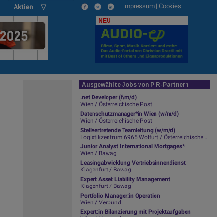
Impressum
|
Cookies
Aktien ▽
NEU
Ausgewählte Jobs von PIR-Partnern
.net Developer (f/m/d)
Wien / Österreichische Post
Datenschutzmanager*in Wien (w/m/d)
Wien / Österreichische Post
Stellvertretende Teamleitung (w/m/d)
Logistikzentrum 6965 Wolfurt / Österreichische Post
Junior Analyst International Mortgages*
Wien / Bawag
Leasingabwicklung Vertriebsinnendienst
Klagenfurt / Bawag
Expert Asset Liability Management
Klagenfurt / Bawag
Portfolio Manager:in Operation
Wien / Verbund
Expert:in Bilanzierung mit Projektaufgaben