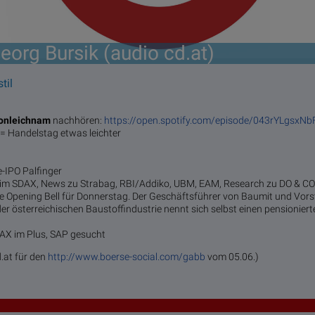
eorg Bursik (audio cd.at)
til
ronleichnam
nachhören:
https://open.spotify.com/episode/043rYLgsx
= Handelstag etwas leichter
-IPO Palfinger
 im SDAX, News zu Strabag, RBI/Addiko, UBM, EAM, Research zu DO & C
die Opening Bell für Donnerstag. Der Geschäftsführer von Baumit und Vor
 österreichischen Baustoffindustrie nennt sich selbst einen pensioniert
DAX im Plus, SAP gesucht
d.at für den
http://www.boerse-social.com/gabb
vom 05.06.)