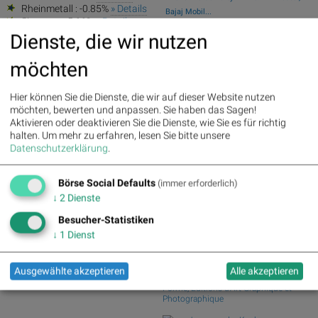
Rheinmetall : -0.85%
» Details
Bajaj Mobil...
Siemens : -5.11%
» Details
Wiener Börse zu Mittag stärker: Bajaj
Siemens Energy : -1.19%
»
Dienste, die wir nutzen
Mobility, V...
Details
Fear of missing out bei wikifolio
Scout24 : -6.12%
» Details
möchten
06.08.26: Micro...
wikifolio Champion per ..: Simon Weishar
Hier können Sie die Dienste, die wir auf dieser Website nutzen
mit Szew...
möchten, bewerten und anpassen. Sie haben das Sagen!
BKS - Starkes Provisionsergebnis dank
Aktivieren oder deaktivieren Sie die Dienste, wie Sie es für richtig
KI-Rallye
halten.
Um mehr zu erfahren, lesen Sie bitte unsere
Porr setzt Mauerroboter bei Wohnprojekt
Datenschutzerklärung
.
in Tschec...
Börse Social Club Board
>>
Börse Social Defaults
(immer erforderlich)
mehr
↓
2
Dienste
Books
josefchladek.com
Besucher-Statistiken
↓
1
Dienst
Formes nues
ed. by Albert Mentzel et Albert
Roux
Ausgewählte akzeptieren
Alle akzeptieren
1935
Forme, Editions d'Art Graphique et
Photographique