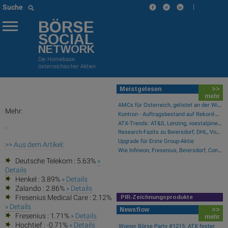
|
Suche
BÖRSE
SOCIAL
NETWORK
Die Homebase
österreichischer Aktien
Meistgelesen
>>
mehr
AMCs für Österreich, gelistet an der Wiener Börse
Mehr:
Kontron - Auftragsbestand auf Rekord-Niveau
ATX-Trends: AT&S, Lenzing, voestalpine ...
Research-Fazits zu Beiersdorf, DHL, Vonovia, Hensoldt ...
Upgrade für Erste Group-Aktie
>> Aus dem Artikel:
Wie Infineon, Fresenius, Beiersdorf, Continental, Deutsche Post und Bayer für Gesprächsstoff im DAX sorgten
Deutsche Telekom : 5.63%
»
Details
Henkel : 3.89%
» Details
Zalando : 2.86%
» Details
Fresenius Medical Care : 2.12%
PIR-Zeichnungsprodukte
» Details
Newsflow
>>
Fresenius : 1.71%
» Details
mehr
Hochtief : -0.71%
» Details
Wiener Börse Party #1215: ATX fester,