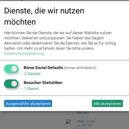
AT&S : -2.23%
» Details
vs. BT Group u...
Dienste, die wir nutzen
Österreichische Post : -4.48%
»
ArcelorMittal und ThyssenKrupp vs.
Details
Salzgitter und...
möchten
Garmin und adidas vs. World Wrestling
Entertainme...
Hier können Sie die Dienste, die wir auf dieser Website nutzen
Silver Standard Resources und Royal
möchten, bewerten und anpassen. Sie haben das Sagen!
Dutch Shell v...
Aktivieren oder deaktivieren Sie die Dienste, wie Sie es für richtig
FedEx Corp und TNT Express vs.
halten.
Um mehr zu erfahren, lesen Sie bitte unsere
Österreichische Po...
Datenschutzerklärung
.
Pfizer und Amgen vs. GlaxoSmithKline
und Medigene...
Börse Social Defaults
(immer erforderlich)
Börse Social Club Board
>>
↓
2
Dienste
mehr
Books
Besucher-Statistiken
josefchladek.com
↓
1
Dienst
John Gossage
Ausgewählte akzeptieren
Alle akzeptieren
There and Gone
1997
Nazraeli
João Linneu
JJ VFF VV