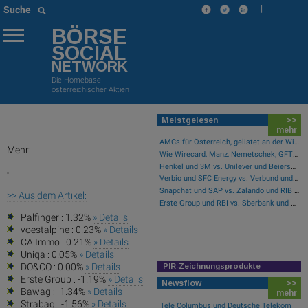
|
Suche
BÖRSE
SOCIAL
NETWORK
Die Homebase
österreichischer Aktien
Meistgelesen
>>
mehr
AMCs für Österreich, gelistet an der Wiener Börse
Mehr:
Wie Wirecard, Manz, Nemetschek, GFT Technologies, SAP und Rocket Internet für Gesprächsstoff sorgten
Henkel und 3M vs. Unilever und Beiersdorf – kommentierter KW 32 Peer Group Watch Konsumgüter
Verbio und SFC Energy vs. Verbund und Ballard Power Systems – kommentierter KW 32 Peer Group Watch Energie
Snapchat und SAP vs. Zalando und RIB Software – kommentierter KW 32 Peer Group Watch Computer, Software & Internet
>> Aus dem Artikel:
Erste Group und RBI vs. Sberbank und HSBC Holdings – kommentierter KW 32 Peer Group Watch Banken
Palfinger : 1.32%
» Details
voestalpine : 0.23%
» Details
CA Immo : 0.21%
» Details
Uniqa : 0.05%
» Details
DO&CO : 0.00%
» Details
PIR-Zeichnungsprodukte
Erste Group : -1.19%
» Details
Newsflow
>>
Bawag : -1.34%
» Details
mehr
Strabag : -1.56%
» Details
Tele Columbus und Deutsche Telekom