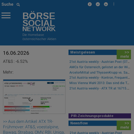
|
Suche
BÖRSE
SOCIAL
NETWORK
Die Homebase
österreichischer Aktien
16.06.2026
Meistgelesen
>>
mehr
AT&S : -6.52%
21st Austria weekly - Austrian Post (07/08/2026)
AMCs für Österreich, gelistet an der Wiener Börse
Mehr:
ArcelorMittal und ThyssenKrupp vs. Salzgitter und voestalpine – kommentierter KW 32 Peer Group Watch Stahl
21st Austria weekly - Kontron, Frequentis (06/08/2026)
Miss Vienna Wahl 2013: Das sind die Teilnehmerinnen
21st Austria weekly - ATX TR at 16715.01 - Bajaj Mobility AG, AT&S and RHI Magnesita best-performing, Österreichische Post with weakest performance (08/08/2026)
PIR-Zeichnungsprodukte
>> Aus dem Artikel: ATX TR-
Newsflow
>>
Frühmover: AT&S, voestalpine,
mehr
Bawag, Strabag, OMV, RBI, Uniqa,
21st Austria weekly - Austrian Post