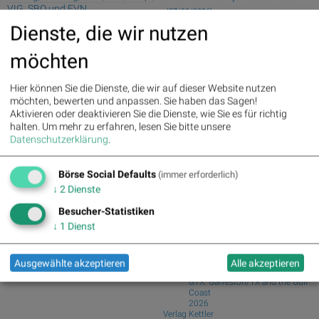
VIG, SBO und EVN
(07/08/2026)
21st Austria weekly - Kontron, Frequentis
Dienste, die wir nutzen
Palfinger : 1.32%
» Details
(06/08/...
voestalpine : 0.23%
» Details
möchten
21st Austria weekly - Porr (05/08/2026)
CA Immo : 0.21%
» Details
21st Austria weekly - AT&S (04/08/2026)
Uniqa : 0.05%
» Details
DO&CO : 0.00%
» Details
21st Austria weekly - Addiko
Hier können Sie die Dienste, die wir auf dieser Website nutzen
Erste Group : -1.19%
» Details
(03/08/2026)
möchten, bewerten und anpassen. Sie haben das Sagen!
Bawag : -1.34%
» Details
Fear of missing out bei wikifolio
Aktivieren oder deaktivieren Sie die Dienste, wie Sie es für richtig
Strabag : -1.56%
» Details
09.08.26: Space...
halten.
Um mehr zu erfahren, lesen Sie bitte unsere
AT&S : -2.23%
» Details
Datenschutzerklärung
.
Österreichische Post : -4.48%
»
Börse Social Club Board
>>
Details
mehr
Books
Börse Social Defaults
(immer erforderlich)
josefchladek.com
↓
2
Dienste
Besucher-Statistiken
Machiel Botman
↓
1
Dienst
Rainchild
2004
Schaden
Ausgewählte akzeptieren
Alle akzeptieren
Jörg Rubbert
GTX. Galveston/TX and the Gulf
Coast
2026
Verlag Kettler