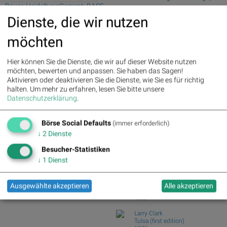
Bayer, HeidelbergCement, BASF,
Prozent ab
DAIMLER TRUCK HLD... und
Dienste, die wir nutzen
Wiener Börse Nebenwerte-Blick:
Siemens Energy
Marinomed steigt 8...
möchten
Wie Marinomed Biotech, Bajaj Mobility
Palfinger : 1.32%
» Details
AG, Wolftan...
voestalpine : 0.23%
» Details
CA Immo : 0.21%
» Details
Wie Österreichische Post, AT&S,
Hier können Sie die Dienste, die wir auf dieser Website nutzen
Uniqa : 0.05%
» Details
Wienerberger, Pal...
möchten, bewerten und anpassen. Sie haben das Sagen!
DO&CO : 0.00%
» Details
Aktivieren oder deaktivieren Sie die Dienste, wie Sie es für richtig
Wiener Börse Party #1216: ATX
Erste Group : -1.19%
» Details
halten.
Um mehr zu erfahren, lesen Sie bitte unsere
schwächer, Bajaj Mo...
Bawag : -1.34%
» Details
Datenschutzerklärung
.
Österreich-Depots: Weekend-Bilanz
Strabag : -1.56%
» Details
(Depot Kommentar)
AT&S : -2.23%
» Details
Börse Social Defaults
Österreichische Post : -4.48%
»
(immer erforderlich)
Börse Social Club Board
>>
Details
↓
2
Dienste
mehr
Books
Besucher-Statistiken
josefchladek.com
↓
1
Dienst
João Linneu
JJ VFF VV
Ausgewählte akzeptieren
Alle akzeptieren
2026
Void
Larry Clark
Tulsa (first edition)