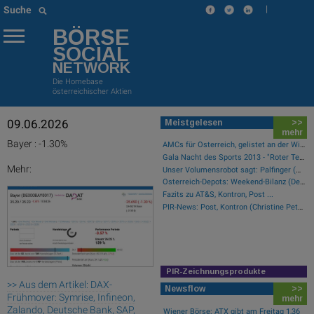
|
Suche
BÖRSE
SOCIAL
NETWORK
Die Homebase
österreichischer Aktien
09.06.2026
Meistgelesen
>>
mehr
Bayer : -1.30%
AMCs für Österreich, gelistet an der Wiener Börse
Gala Nacht des Sports 2013 - "Roter Teppich"
Mehr:
Unser Volumensrobot sagt: Palfinger (#gabb Radar)
Österreich-Depots: Weekend-Bilanz (Depot Kommentar)
Fazits zu AT&S, Kontron, Post ...
PIR-News: Post, Kontron (Christine Petzwinkler)
PIR-Zeichnungsprodukte
>> Aus dem Artikel: DAX-
Newsflow
>>
Frühmover: Symrise, Infineon,
mehr
Zalando, Deutsche Bank, SAP,
Wiener Börse: ATX gibt am Freitag 1,36