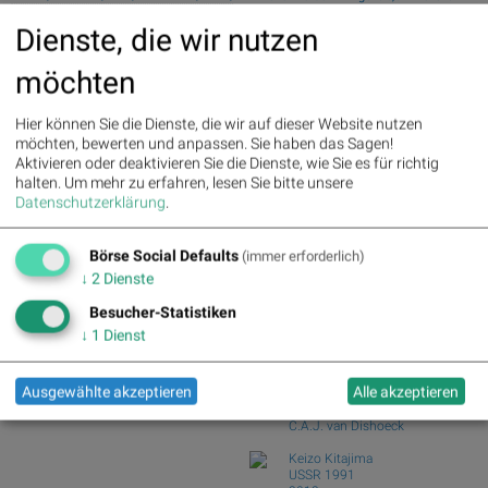
Lenzing, Uniqa und Porr
fester aus de...
Dienste, die wir nutzen
Wiener Börse Nebenwerte-Blick: Bajaj
Deutsche Telekom : 5.63%
»
Mobility ste...
Details
möchten
Zehn Vokabeln für ein Börsen-Debüt: Wie
Henkel : 3.89%
» Details
Asta sein...
Zalando : 2.86%
» Details
Hier können Sie die Dienste, die wir auf dieser Website nutzen
Fresenius Medical Care : 2.12%
Wie Bajaj Mobility AG, Marinomed
möchten, bewerten und anpassen. Sie haben das Sagen!
» Details
Biotech, Kapsch ...
Aktivieren oder deaktivieren Sie die Dienste, wie Sie es für richtig
Fresenius : 1.71%
» Details
Wie VIG, AT&S, Lenzing, CA Immo,
halten.
Um mehr zu erfahren, lesen Sie bitte unsere
Hochtief : -0.71%
» Details
Wienerberger und...
Datenschutzerklärung
.
Rheinmetall : -0.85%
» Details
Analysten zu Kontron: "Solides
Siemens : -5.11%
» Details
operatives 1. Halb...
Siemens Energy : -1.19%
»
Börse Social Defaults
(immer erforderlich)
Details
Börse Social Club Board
>>
↓
2
Dienste
Scout24 : -6.12%
» Details
mehr
Books
Besucher-Statistiken
josefchladek.com
↓
1
Dienst
Joan van der Keuken
Ausgewählte akzeptieren
Alle akzeptieren
Wij zijn 17
1955
C.A.J. van Dishoeck
Keizo Kitajima
USSR 1991