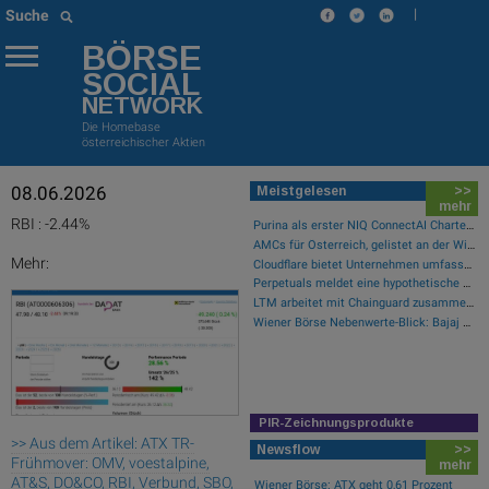
|
Suche
BÖRSE
SOCIAL
NETWORK
Die Homebase
österreichischer Aktien
08.06.2026
Meistgelesen
>>
mehr
RBI : -2.44%
Purina als erster NIQ ConnectAI Charter-Kunde vorgestellt
AMCs für Österreich, gelistet an der Wiener Börse
Mehr:
Cloudflare bietet Unternehmen umfassende Transparenz zur Überprüfung und Analyse des KI-Einsatzes
Perpetuals meldet eine hypothetische Rendite von 380 % im Backtest der KI-Engine, die die risikofreie Handelsplattform „UpsideOnly“ antreibt
LTM arbeitet mit Chainguard zusammen, um die Sicherheit der Software-Lieferkette durch BlueVerse™ RightLogic zu stärken
Wiener Börse Nebenwerte-Blick: Bajaj Mobility steigt bei hohen Umsätzen mehr als 10 Prozent
PIR-Zeichnungsprodukte
>> Aus dem Artikel: ATX TR-
Newsflow
>>
Frühmover: OMV, voestalpine,
mehr
AT&S, DO&CO, RBI, Verbund, SBO,
Wiener Börse: ATX geht 0,61 Prozent