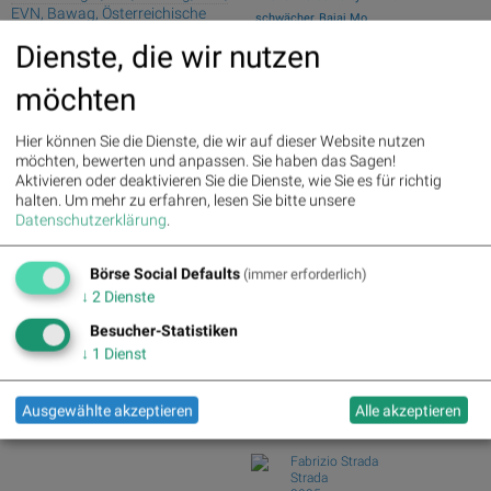
EVN, Bawag, Österreichische
schwächer, Bajaj Mo...
Post und Palfinger
Österreich-Depots: Weekend-Bilanz
Dienste, die wir nutzen
(Depot Kommentar)
Palfinger : 1.32%
» Details
Börsegeschichte 7.8.: Extremes zu
voestalpine : 0.23%
» Details
möchten
Palfinger (Börs...
CA Immo : 0.21%
» Details
Uniqa : 0.05%
» Details
Nachlese: 10 Vokabel, um Asta besser
Hier können Sie die Dienste, die wir auf dieser Website nutzen
DO&CO : 0.00%
» Details
zu verstehen...
möchten, bewerten und anpassen. Sie haben das Sagen!
Erste Group : -1.19%
» Details
#gabb Volumensradar: Bajaj Mobility,
Aktivieren oder deaktivieren Sie die Dienste, wie Sie es für richtig
Bawag : -1.34%
» Details
Andritz (#ga...
halten.
Um mehr zu erfahren, lesen Sie bitte unsere
Strabag : -1.56%
» Details
PIR-News: Post, Kontron (Christine
Datenschutzerklärung
.
AT&S : -2.23%
» Details
Petzwinkler)
Österreichische Post : -4.48%
»
Details
Börse Social Defaults
(immer erforderlich)
Börse Social Club Board
>>
mehr
↓
2
Dienste
Books
Besucher-Statistiken
josefchladek.com
↓
1
Dienst
Machiel Botman
Rainchild
Ausgewählte akzeptieren
Alle akzeptieren
2004
Schaden
Fabrizio Strada
Strada