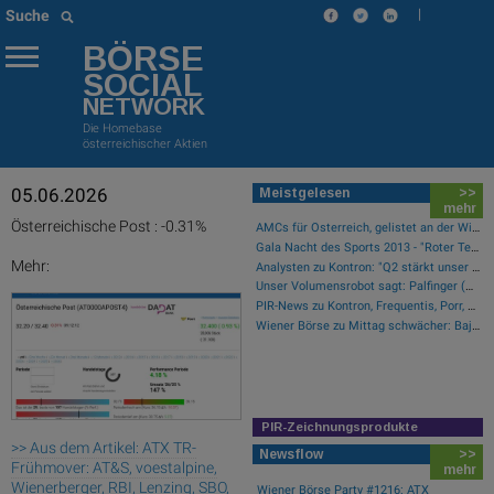
|
Suche
BÖRSE
SOCIAL
NETWORK
Die Homebase
österreichischer Aktien
05.06.2026
Meistgelesen
>>
mehr
Österreichische Post : -0.31%
AMCs für Österreich, gelistet an der Wiener Börse
Gala Nacht des Sports 2013 - "Roter Teppich"
Mehr:
Analysten zu Kontron: "Q2 stärkt unser Vertrauen in die verbesserte operative Qualität"
Unser Volumensrobot sagt: Palfinger (#gabb Radar)
PIR-News zu Kontron, Frequentis, Porr, BKS, Research zu Erste Group, Verbund (Christine Petzwinkler)
Wiener Börse zu Mittag schwächer: Bajaj Mobility, FACC und Agrana gesucht
PIR-Zeichnungsprodukte
>> Aus dem Artikel: ATX TR-
Newsflow
>>
Frühmover: AT&S, voestalpine,
mehr
Wienerberger, RBI, Lenzing, SBO,
Wiener Börse Party #1216: ATX