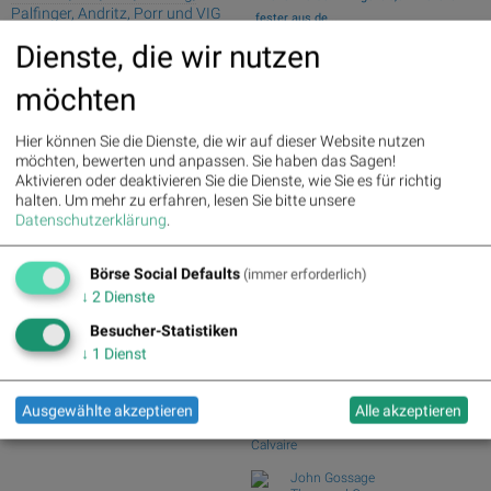
Palfinger, Andritz, Porr und VIG
fester aus de...
Wiener Börse Nebenwerte-Blick: Bajaj
Dienste, die wir nutzen
Deutsche Telekom : 5.63%
»
Mobility ste...
Details
Zehn Vokabeln für ein Börsen-Debüt: Wie
Henkel : 3.89%
» Details
möchten
Asta sein...
Zalando : 2.86%
» Details
Fresenius Medical Care : 2.12%
Wie Bajaj Mobility AG, Marinomed
Hier können Sie die Dienste, die wir auf dieser Website nutzen
» Details
Biotech, Kapsch ...
möchten, bewerten und anpassen. Sie haben das Sagen!
Fresenius : 1.71%
» Details
Wie VIG, AT&S, Lenzing, CA Immo,
Aktivieren oder deaktivieren Sie die Dienste, wie Sie es für richtig
Hochtief : -0.71%
» Details
Wienerberger und...
halten.
Um mehr zu erfahren, lesen Sie bitte unsere
Rheinmetall : -0.85%
» Details
Analysten zu Kontron: "Solides
Datenschutzerklärung
.
Siemens : -5.11%
» Details
operatives 1. Halb...
Siemens Energy : -1.19%
»
Details
Börse Social Defaults
(immer erforderlich)
Börse Social Club Board
>>
Scout24 : -6.12%
» Details
mehr
↓
2
Dienste
Books
Besucher-Statistiken
josefchladek.com
↓
1
Dienst
Yusuf Sevinçli
Tumult
Ausgewählte akzeptieren
Alle akzeptieren
2024
Galerist & Galerie Filles du
Calvaire
John Gossage