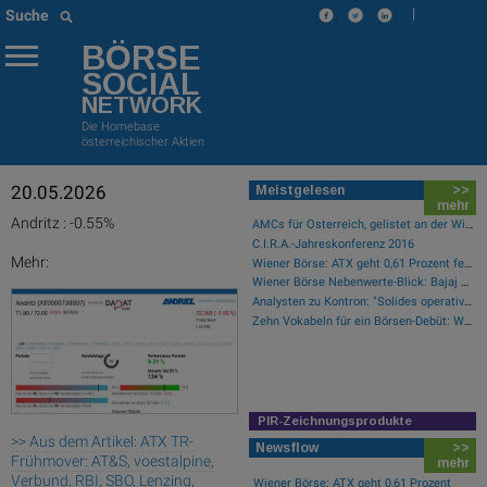
|
Suche
BÖRSE
SOCIAL
NETWORK
Die Homebase
österreichischer Aktien
20.05.2026
Meistgelesen
>>
mehr
Andritz : -0.55%
AMCs für Österreich, gelistet an der Wiener Börse
C.I.R.A.-Jahreskonferenz 2016
Mehr:
Wiener Börse: ATX geht 0,61 Prozent fester aus der Donnerstag-Sitzung
Wiener Börse Nebenwerte-Blick: Bajaj Mobility steigt bei hohen Umsätzen mehr als 10 Prozent
Analysten zu Kontron: "Solides operatives 1. Halbjahr"
Zehn Vokabeln für ein Börsen-Debüt: Wie Asta sein Geschäftsmodell erklärt (Podcast)
PIR-Zeichnungsprodukte
>> Aus dem Artikel: ATX TR-
Newsflow
>>
Frühmover: AT&S, voestalpine,
mehr
Verbund, RBI, SBO, Lenzing,
Wiener Börse: ATX geht 0,61 Prozent