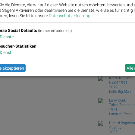
Holding...
ie die Dienste, die wir auf dieser Website nutzen möchten, bewerten und
Lyft und Honda Motor vs
Sagen! Aktivieren oder deaktivieren Sie die Dienste, wie Sie es für richtig 
Fear of missing out bei 
ren, lesen Sie bitte unsere
Datenschutzerklärung
.
wikifolio Champion per 
wikifolio Champion per 
rse Social Defaults
(immer erforderlich)
Dienste
Börse Social Club
Books
josefchla
o. und Coca-Cola für Gesprächsstoff im Dow Jones
sucher-Statistiken
Dienst
Antonio Moren
Cuaderno de c
2025
 akzeptieren
Alle
Self published
Keizo Kitajima
USSR 1991
2012
Little Big Man
Larry Clark
Tulsa (first editi
1971
Lustrum Press
Dimitri Bogach
Atlantic
2025