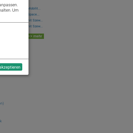
 anpassen.
. Leoni und Lion E-Mobilit...
halten.
Um
wikifolio 08.08.26: Space...
..: Simon Weishar mit Szew...
..: Simon Weishar mit Szew...
 Board
>> mehr
dek.com
o
ampo
 akzeptieren
on)
uk