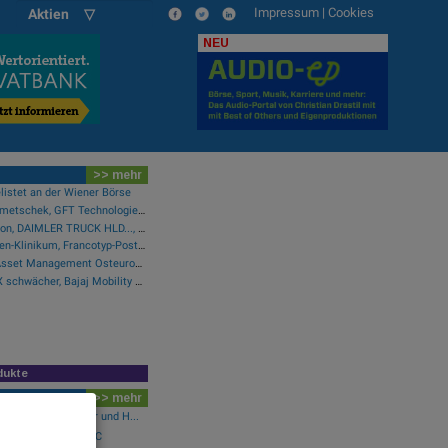
Impressum
|
Cookies
Aktien ▽
NEU
>> mehr
listet an der Wiener Börse
Wie Wirecard, Manz, Nemetschek, GFT Technologies, SAP und Rocket Internet für Gesprächsstoff sorgten
Wie SAP, Scout24, Infineon, DAIMLER TRUCK HLD..., Zalando und Allianz für Gesprächsstoff im DAX sorgten
Wie Baumot Group, Rhoen-Klinikum, Francotyp-Postalia, Tele Columbus, European Lithium und Lanxess für Gesprächsstoff sorgten
Pressegespräch Erste Asset Management Osteuropa Aktien
Wiener Börse Party: ATX schwächer, Bajaj Mobility mit 40 Prozent Wochenplus und vielleicht Momentum aus Indien (Podcast)
dukte
>> mehr
berger vs. Bilfinger und H...
s. Sberbank und HSBC