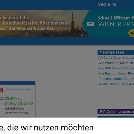
Suche
Meistgelesen
AMCs für Österreich, ge
PIR-Zeichnungspro
Newsflow
e, die wir nutzen möchten
Saint Gobain und Wiener
Erste Group und RBI v