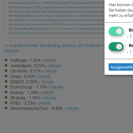
Hier können S
Sie haben das 
mehr zu erfah
Bö
↓
2
>> Aus dem Artikel: Wie Boeing, Verizon, 3M, Goldman Sachs, Merck C
Be
sorgten
↓
1
Palfinger : 1.32%
» Details
voestalpine : 0.23%
» Details
Ausgewählte
CA Immo : 0.21%
» Details
Uniqa : 0.05%
» Details
DO&CO : 0.00%
» Details
Erste Group : -1.19%
» Details
Bawag : -1.34%
» Details
Strabag : -1.56%
» Details
AT&S : -2.23%
» Details
Österreichische Post : -4.48%
» Details