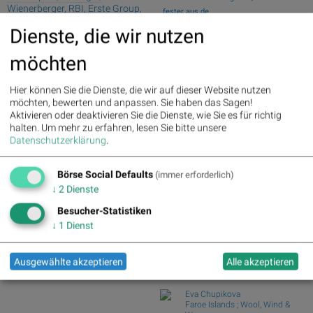
Wienerberger, RBI, Erste Group,
fester aus de...
OMV, Strabag und Porr
Wiener Börse Nebenwerte-Blick: Bajaj
Dienste, die wir nutzen
Mobility ste...
Deutsche Telekom : 5.63%
»
Zehn Vokabeln für ein Börsen-Debüt: Wie
Details
möchten
Asta sein...
Henkel : 3.89%
» Details
Zalando : 2.86%
» Details
Wie Bajaj Mobility AG, Marinomed
Hier können Sie die Dienste, die wir auf dieser Website nutzen
Fresenius Medical Care : 2.12%
Biotech, Kapsch ...
möchten, bewerten und anpassen. Sie haben das Sagen!
» Details
Wie VIG, AT&S, Lenzing, CA Immo,
Aktivieren oder deaktivieren Sie die Dienste, wie Sie es für richtig
Fresenius : 1.71%
» Details
Wienerberger und...
halten.
Um mehr zu erfahren, lesen Sie bitte unsere
Hochtief : -0.71%
» Details
Analysten zu Kontron: "Solides
Datenschutzerklärung
.
Rheinmetall : -0.85%
» Details
operatives 1. Halb...
Siemens : -5.11%
» Details
Siemens Energy : -1.19%
»
Börse Social Defaults
(immer erforderlich)
Börse Social Club Board
>>
Details
mehr
↓
2
Dienste
Scout24 : -6.12%
» Details
Books
Besucher-Statistiken
josefchladek.com
↓
1
Dienst
Ralph Gibson
The Somnambulist
Ausgewählte akzeptieren
Alle akzeptieren
1970
Lustrum Press
Eva Chupikova
Faroe Islands ; Wool, Wind &