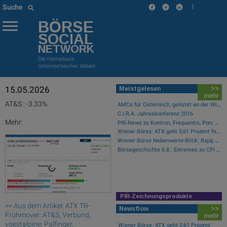
|
Suche
BÖRSE
SOCIAL
NETWORK
Die Homebase
österreichischer Aktien
15.05.2026
Meistgelesen
>>
mehr
AT&S : -3.33%
AMCs für Österreich, gelistet an der Wiener Börse
C.I.R.A.-Jahreskonferenz 2016
Mehr:
PIR-News zu Kontron, Frequentis, Porr, BKS, Research zu Erste Group, Verbund (Christine Petzwinkler)
Wiener Börse: ATX geht 0,61 Prozent fester aus der Donnerstag-Sitzung
Wiener Börse Nebenwerte-Blick: Bajaj Mobility steigt bei hohen Umsätzen mehr als 10 Prozent
Börsegeschichte 6.8.: Extremes zu CPI Europe aus der Immofinanz-Ära (Börse Geschichte) (BörseGeschichte)
PIR-Zeichnungsprodukte
>> Aus dem Artikel: ATX TR-
Newsflow
>>
Frühmover: AT&S, Verbund,
mehr
voestalpine, Palfinger,
Wiener Börse: ATX geht 0,61 Prozent