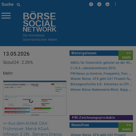
|
Suche
BÖRSE
SOCIAL
NETWORK
Die Homebase
österreichischer Aktien
13.05.2026
Meistgelesen
>>
mehr
Scout24 : 2.26%
AMCs für Österreich, gelistet an der Wiener Börse
C.I.R.A.-Jahreskonferenz 2016
Mehr:
PIR-News zu Kontron, Frequentis, Porr, BKS, Research zu Erste Group, Verbund (Christine Petzwinkler)
Wiener Börse: ATX geht 0,61 Prozent fester aus der Donnerstag-Sitzung
Börsegeschichte 6.8.: Extremes zu CPI Europe aus der Immofinanz-Ära (Börse Geschichte) (BörseGeschichte)
Wiener Börse Nebenwerte-Blick: Bajaj Mobility steigt bei hohen Umsätzen mehr als 10 Prozent
PIR-Zeichnungsprodukte
>> Aus dem Artikel: DAX-
Newsflow
>>
Frühmover: Merck KGaA,
mehr
Infineon, E.ON , Siemens Energy,
Wiener Börse: ATX geht 0,61 Prozent