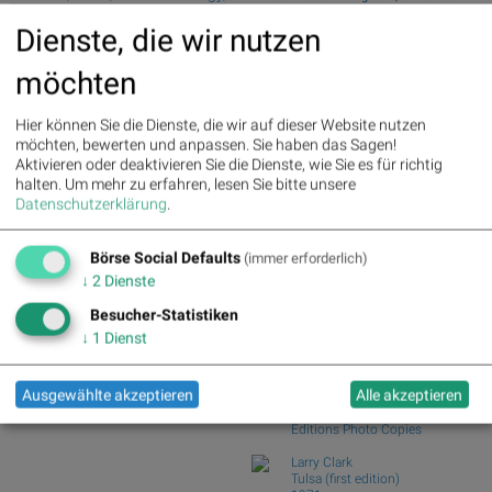
Scout24, GEA Group, Porsche
fester aus de...
Dienste, die wir nutzen
Automobil Holding, Beiersdorf,
Wiener Börse Nebenwerte-Blick: Bajaj
Brenntag und adidas
Mobility ste...
möchten
Zehn Vokabeln für ein Börsen-Debüt: Wie
Deutsche Telekom : 5.63%
»
Asta sein...
Details
Hier können Sie die Dienste, die wir auf dieser Website nutzen
Henkel : 3.89%
» Details
Wie Bajaj Mobility AG, Marinomed
möchten, bewerten und anpassen. Sie haben das Sagen!
Zalando : 2.86%
» Details
Biotech, Kapsch ...
Aktivieren oder deaktivieren Sie die Dienste, wie Sie es für richtig
Fresenius Medical Care : 2.12%
Wie VIG, AT&S, Lenzing, CA Immo,
halten.
Um mehr zu erfahren, lesen Sie bitte unsere
» Details
Wienerberger und...
Datenschutzerklärung
.
Fresenius : 1.71%
» Details
Analysten zu Kontron: "Solides
Hochtief : -0.71%
» Details
operatives 1. Halb...
Rheinmetall : -0.85%
» Details
Börse Social Defaults
(immer erforderlich)
Siemens : -5.11%
» Details
Börse Social Club Board
>>
↓
2
Dienste
Siemens Energy : -1.19%
»
mehr
Details
Books
Besucher-Statistiken
Scout24 : -6.12%
» Details
josefchladek.com
↓
1
Dienst
Harry Gruyaert
Ausgewählte akzeptieren
Alle akzeptieren
Lumières blanches
1986
Éditions Photo Copies
Larry Clark
Tulsa (first edition)