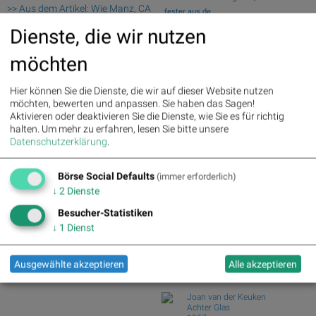
>> Aus dem Artikel: Wie Manz, CA
fester aus de...
Immo, SMA Solar, Allianz, bet-at-
Wiener Börse Nebenwerte-Blick: Bajaj
Dienste, die wir nutzen
home.com und Infineon für
Mobility ste...
Gesprächsstoff sorgten
Zehn Vokabeln für ein Börsen-Debüt: Wie
möchten
Asta sein...
Deutsche Telekom : 5.63%
»
Details
Wie Bajaj Mobility AG, Marinomed
Hier können Sie die Dienste, die wir auf dieser Website nutzen
Henkel : 3.89%
» Details
Biotech, Kapsch ...
möchten, bewerten und anpassen. Sie haben das Sagen!
Zalando : 2.86%
» Details
Wie VIG, AT&S, Lenzing, CA Immo,
Aktivieren oder deaktivieren Sie die Dienste, wie Sie es für richtig
Fresenius Medical Care : 2.12%
Wienerberger und...
halten.
Um mehr zu erfahren, lesen Sie bitte unsere
» Details
Analysten zu Kontron: "Solides
Datenschutzerklärung
.
Fresenius : 1.71%
» Details
operatives 1. Halb...
Hochtief : -0.71%
» Details
Rheinmetall : -0.85%
» Details
Börse Social Defaults
(immer erforderlich)
Börse Social Club Board
>>
Siemens : -5.11%
» Details
mehr
↓
2
Dienste
Siemens Energy : -1.19%
»
Books
Details
Besucher-Statistiken
josefchladek.com
Scout24 : -6.12%
» Details
↓
1
Dienst
Dimitri Bogachuk
Atlantic
Ausgewählte akzeptieren
Alle akzeptieren
2025
form.
Joan van der Keuken
Achter Glas