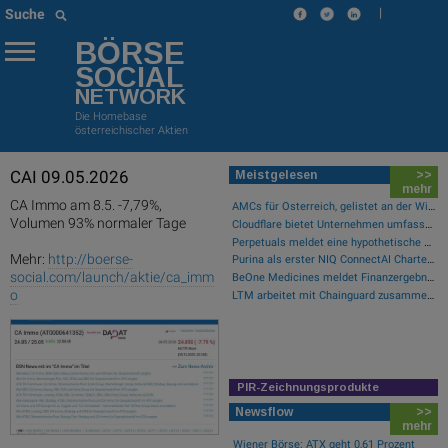
|
Suche
BÖRSE
SOCIAL
NETWORK
Die Homebase
österreichischer Aktien
CAI 09.05.2026
Meistgelesen
>>
mehr
CA Immo am 8.5. -7,79%,
AMCs für Österreich, gelistet an der Wiener Börse
Volumen 93% normaler Tage
Cloudflare bietet Unternehmen umfassende Transparenz zur Überprüfung und Analyse des KI-Einsatzes
Perpetuals meldet eine hypothetische Rendite von 380 % im Backtest der KI-Engine, die die risikofreie Handelsplattform „UpsideOnly“ antreibt
Mehr:
http://boerse-
Purina als erster NIQ ConnectAI Charter-Kunde vorgestellt
social.com/launch/aktie/ca_imm
BeOne Medicines meldet Finanzergebnisse für das zweite Quartal 2026 und informiert über aktuelle Geschäftsentwicklungen
o
LTM arbeitet mit Chainguard zusammen, um die Sicherheit der Software-Lieferkette durch BlueVerse™ RightLogic zu stärken
PIR-Zeichnungsprodukte
Newsflow
>>
mehr
Wiener Börse: ATX geht 0,61 Prozent