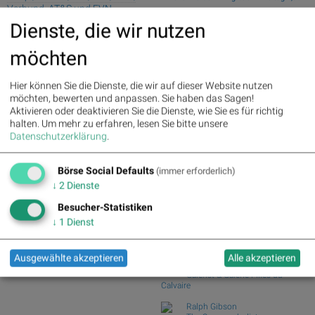
Verbund, AT&S und EVN
Prozent ab
Dienste, die wir nutzen
Wiener Börse Nebenwerte-Blick:
Palfinger : 1.32%
» Details
Marinomed steigt 8...
voestalpine : 0.23%
» Details
möchten
Wie Marinomed Biotech, Bajaj Mobility
CA Immo : 0.21%
» Details
AG, Wolftan...
Uniqa : 0.05%
» Details
DO&CO : 0.00%
» Details
Wie Österreichische Post, AT&S,
Hier können Sie die Dienste, die wir auf dieser Website nutzen
Erste Group : -1.19%
» Details
Wienerberger, Pal...
möchten, bewerten und anpassen. Sie haben das Sagen!
Bawag : -1.34%
» Details
Aktivieren oder deaktivieren Sie die Dienste, wie Sie es für richtig
Wiener Börse Party #1216: ATX
Strabag : -1.56%
» Details
halten.
Um mehr zu erfahren, lesen Sie bitte unsere
schwächer, Bajaj Mo...
AT&S : -2.23%
» Details
Datenschutzerklärung
.
Österreich-Depots: Weekend-Bilanz
Österreichische Post : -4.48%
»
(Depot Kommentar)
Details
Börse Social Defaults
(immer erforderlich)
Börse Social Club Board
>>
↓
2
Dienste
mehr
Books
Besucher-Statistiken
josefchladek.com
↓
1
Dienst
Yusuf Sevinçli
Tumult
Ausgewählte akzeptieren
Alle akzeptieren
2024
Galerist & Galerie Filles du
Calvaire
Ralph Gibson