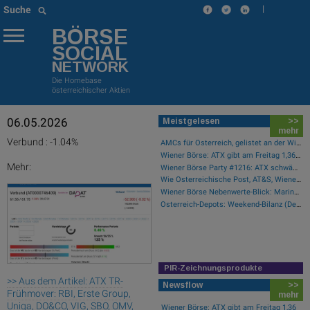
|
Suche
BÖRSE
SOCIAL
NETWORK
Die Homebase
österreichischer Aktien
06.05.2026
Meistgelesen
>>
mehr
Verbund : -1.04%
AMCs für Österreich, gelistet an der Wiener Börse
Wiener Börse: ATX gibt am Freitag 1,36 Prozent ab
Mehr:
Wiener Börse Party #1216: ATX schwächer, Bajaj Mobility weiter stark, neue indische Freunde und Rajiv Bajaj mein Man of the Day
Wie Österreichische Post, AT&S, Wienerberger, Palfinger, Porr und Bawag für Gesprächsstoff im ATX sorgten
Wiener Börse Nebenwerte-Blick: Marinomed steigt 8 Prozent, Bajaj Mobility 7,84 Prozent
Österreich-Depots: Weekend-Bilanz (Depot Kommentar)
PIR-Zeichnungsprodukte
>> Aus dem Artikel: ATX TR-
Newsflow
>>
Frühmover: RBI, Erste Group,
mehr
Uniqa, DO&CO, VIG, SBO, OMV,
Wiener Börse: ATX gibt am Freitag 1,36