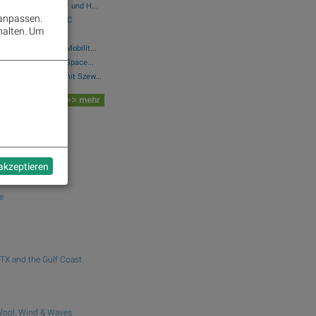
berger vs. Bilfinger und H...
 anpassen.
s. Sberbank und HSBC
halten.
Um
. Leoni und Lion E-Mobilit...
wikifolio 08.08.26: Space...
..: Simon Weishar mit Szew...
 Board
>> mehr
dek.com
euken
 akzeptieren
e
TX and the Gulf Coast
 Wool, Wind & Waves