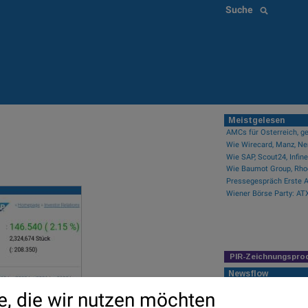
Suche
Meistgelesen
AMCs für Österreich, ge
PIR-Zeichnungspro
Newsflow
Snapchat und SAP vs. Z
e, die wir nutzen möchten
k...