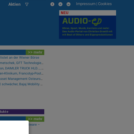
Impressum
|
Cookies
Aktien ▽
NEU
>> mehr
listet an der Wiener Börse
Wie Wirecard, Manz, Nemetschek, GFT Technologies, SAP und Rocket Internet für Gesprächsstoff sorgten
Wie SAP, Scout24, Infineon, DAIMLER TRUCK HLD..., Zalando und Allianz für Gesprächsstoff im DAX sorgten
Wie Baumot Group, Rhoen-Klinikum, Francotyp-Postalia, Tele Columbus, European Lithium und Lanxess für Gesprächsstoff sorgten
Pressegespräch Erste Asset Management Osteuropa Aktien
Wiener Börse Party: ATX schwächer, Bajaj Mobility mit 40 Prozent Wochenplus und vielleicht Momentum aus Indien (Podcast)
dukte
>> mehr
alando und RIB Software –