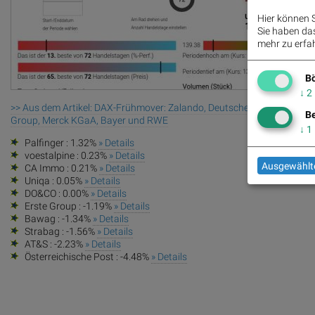
Hier können S
Sie haben das 
mehr zu erfah
Bö
↓
2
>> Aus dem Artikel: DAX-Frühmover: Zalando, Deutsche Telekom, Infin
Be
Group, Merck KGaA, Bayer und RWE
↓
1
Palfinger : 1.32%
» Details
voestalpine : 0.23%
» Details
Ausgewählte
CA Immo : 0.21%
» Details
Uniqa : 0.05%
» Details
DO&CO : 0.00%
» Details
Erste Group : -1.19%
» Details
Bawag : -1.34%
» Details
Strabag : -1.56%
» Details
AT&S : -2.23%
» Details
Österreichische Post : -4.48%
» Details