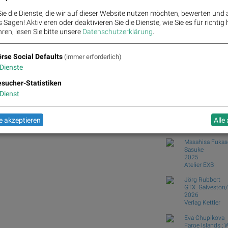
Saint Gobain und Wiener
ie die Dienste, die wir auf dieser Website nutzen möchten, bewerten und
Erste Group und RBI v
Sagen! Aktivieren oder deaktivieren Sie die Dienste, wie Sie es für richtig 
Holding...
ren, lesen Sie bitte unsere
Datenschutzerklärung
.
Lyft und Honda Motor vs
Fear of missing out bei 
wikifolio Champion per 
rse Social Defaults
(immer erforderlich)
Dienste
Börse Social Club
eon, SAP, DAIMLER TRUCK HLD..., adidas, Airbus
Books
josefchla
sucher-Statistiken
Dienst
Joan van der K
Achter Glas
1957
 akzeptieren
Alle
C. de Boer jr.
Masahisa Fukas
Sasuke
2025
Atelier EXB
Jörg Rubbert
GTX. Galveston/
2026
Verlag Kettler
Eva Chupikova
Faroe Islands ;