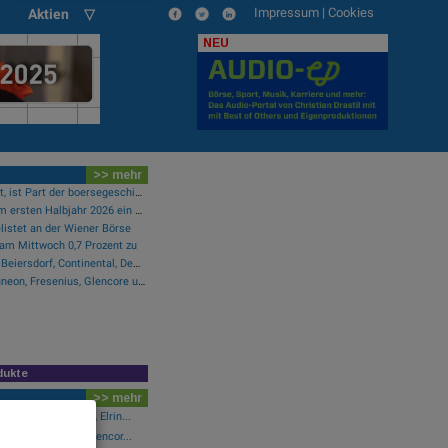
Impressum
|
Cookies
Aktien ▽
NEU
>> mehr
Wer das in der Hand hält, ist Part der boersegeschichte.at
Tecnotree verzeichnet im ersten Halbjahr 2026 ein zweistelliges Gewinnwachstum und eine beschleunigte Einführungsdynamik
listet an der Wiener Börse
 am Mittwoch 0,7 Prozent zu
Wie Infineon, Fresenius, Beiersdorf, Continental, Deutsche Post und Bayer für Gesprächsstoff im DAX sorgten
Wie Manz, Pinterest, Infineon, Fresenius, Glencore und Lenzing für Gesprächsstoff sorgten
dukte
>> mehr
n Co.Ltd, Snapchat, Elrin...
ineon, Fresenius, Glencor...