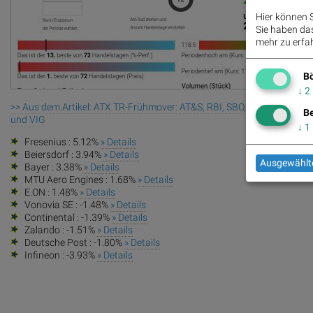
Hier können S
Sie haben das 
mehr zu erfah
Bö
↓
2
>> Aus dem Artikel: ATX TR-Frühmover: AT&S, RBI, SBO, Wienerberger,
Be
und VIG
↓
1
Fresenius : 5.12%
» Details
Beiersdorf : 3.94%
» Details
Ausgewählte
Bayer : 3.38%
» Details
MTU Aero Engines : 1.68%
» Details
E.ON : 1.48%
» Details
Vonovia SE : -1.48%
» Details
Continental : -1.39%
» Details
Zalando : -1.51%
» Details
Deutsche Post : -1.80%
» Details
Infineon : -3.93%
» Details