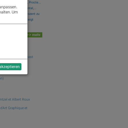
McDonalds, Chevron, Procte...
 anpassen.
 Beiersdorf, Continental,...
halten.
Um
 am Mittwoch 0,7 Prozent zu
e-Blick: Wolford steigt
 Board
>> mehr
dek.com
TX and the Gulf Coast
 akzeptieren
on)
ntzel et Albert Roux
 d'Art Graphique et