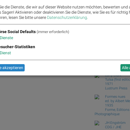
Wie Walt Disney, Nike, 
ie die Dienste, die wir auf dieser Website nutzen möchten, bewerten und
Wie Infineon, Fresenius,
Sagen! Aktivieren oder deaktivieren Sie die Dienste, wie Sie es für richtig 
Wiener Börse: ATX legt
ren, lesen Sie bitte unsere
Datenschutzerklärung
.
Wiener Börse Nebenwert
meh...
rse Social Defaults
(immer erforderlich)
Börse Social Club
Dienste
Books
josefchla
 Porr, OMV, Österreichische Post, Bawag, DO&CO
sucher-Statistiken
Dienst
Jörg Rubbert
GTX. Galveston/
2026
Verlag Kettler
 akzeptieren
Alle
Larry Clark
Tulsa (first editi
1971
Lustrum Press
Formes nues
ed. by Albert Me
1935
Forme, Editions
Photographique
JH Engström
CDG / JHE