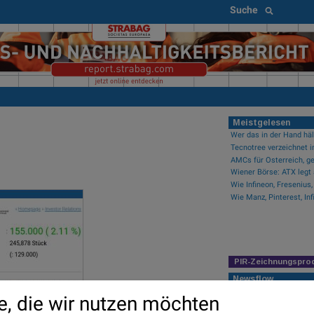
Suche
Meistgelesen
AMCs für Österreich, ge
Wiener Börse: ATX legt
PIR-Zeichnungspro
Newsflow
Wie Klondike Gold, Ibide
e, die wir nutzen möchten
Wie Manz, Pinterest, Inf