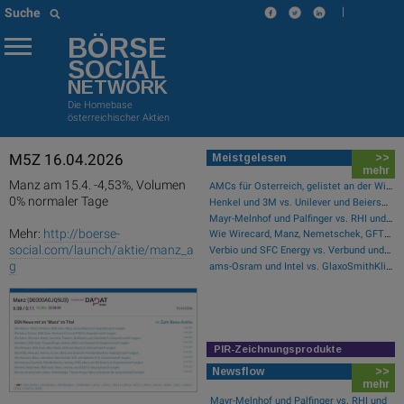
|
Suche
BÖRSE
SOCIAL
NETWORK
Die Homebase
österreichischer Aktien
M5Z 16.04.2026
Meistgelesen
>>
mehr
Manz am 15.4. -4,53%, Volumen
AMCs für Österreich, gelistet an der Wiener Börse
0% normaler Tage
Henkel und 3M vs. Unilever und Beiersdorf – kommentierter KW 32 Peer Group Watch Konsumgüter
Mayr-Melnhof und Palfinger vs. RHI und Andritz – kommentierter KW 32 Peer Group Watch Zykliker Österreich
Mehr:
http://boerse-
Wie Wirecard, Manz, Nemetschek, GFT Technologies, SAP und Rocket Internet für Gesprächsstoff sorgten
social.com/launch/aktie/manz_a
Verbio und SFC Energy vs. Verbund und Ballard Power Systems – kommentierter KW 32 Peer Group Watch Energie
g
ams-Osram und Intel vs. GlaxoSmithKline und Ford Motor Co. – kommentierter KW 32 Peer Group Watch Global Innovation 1000
PIR-Zeichnungsprodukte
Newsflow
>>
mehr
Mayr-Melnhof und Palfinger vs. RHI und