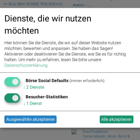
>> Aus dem Artikel: Wie Aixtron,
Andritz – ...
Ahlers, Pinterest, SMA Solar,
Swiss Re und Generali Assicuraz. vs.
Manz und Lufthansa für
Dienste, die wir nutzen
Zurich Insur...
Gesprächsstoff sorgten
Tele Columbus und Deutsche Telekom
möchten
vs. BT Group u...
Palfinger : 1.32%
» Details
voestalpine : 0.23%
» Details
ArcelorMittal und ThyssenKrupp vs.
CA Immo : 0.21%
» Details
Hier können Sie die Dienste, die wir auf dieser Website nutzen
Salzgitter und...
Uniqa : 0.05%
» Details
möchten, bewerten und anpassen. Sie haben das Sagen!
Garmin und adidas vs. World Wrestling
DO&CO : 0.00%
» Details
Aktivieren oder deaktivieren Sie die Dienste, wie Sie es für richtig
Entertainme...
Erste Group : -1.19%
» Details
halten.
Um mehr zu erfahren, lesen Sie bitte unsere
Silver Standard Resources und Royal
Bawag : -1.34%
» Details
Datenschutzerklärung
.
Dutch Shell v...
Strabag : -1.56%
» Details
AT&S : -2.23%
» Details
Börse Social Club Board
>>
Börse Social Defaults
(immer erforderlich)
Österreichische Post : -4.48%
»
mehr
↓
2
Dienste
Details
Books
josefchladek.com
Besucher-Statistiken
↓
1
Dienst
Ralph Gibson
The Somnambulist
1970
Ausgewählte akzeptieren
Alle akzeptieren
Lustrum Press
Eva Chupikova
Faroe Islands ; Wool, Wind &