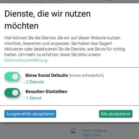
>> Aus dem Artikel: Wie Fresenius
Andritz – ...
Medical Care, Brenntag, SAP,
Dienste, die wir nutzen
Swiss Re und Generali Assicuraz. vs.
Rheinmetall, Fresenius und BASF
Zurich Insur...
für Gesprächsstoff im DAX
möchten
Tele Columbus und Deutsche Telekom
sorgten
vs. BT Group u...
Palfinger : 1.32%
» Details
ArcelorMittal und ThyssenKrupp vs.
Hier können Sie die Dienste, die wir auf dieser Website nutzen
voestalpine : 0.23%
» Details
Salzgitter und...
möchten, bewerten und anpassen. Sie haben das Sagen!
CA Immo : 0.21%
» Details
Aktivieren oder deaktivieren Sie die Dienste, wie Sie es für richtig
Garmin und adidas vs. World Wrestling
Uniqa : 0.05%
» Details
halten.
Um mehr zu erfahren, lesen Sie bitte unsere
Entertainme...
DO&CO : 0.00%
» Details
Datenschutzerklärung
.
Silver Standard Resources und Royal
Erste Group : -1.19%
» Details
Dutch Shell v...
Bawag : -1.34%
» Details
Börse Social Defaults
Strabag : -1.56%
» Details
(immer erforderlich)
Börse Social Club Board
>>
AT&S : -2.23%
» Details
↓
2
Dienste
mehr
Österreichische Post : -4.48%
»
Books
Besucher-Statistiken
Details
josefchladek.com
↓
1
Dienst
Joan van der Keuken
Achter Glas
Ausgewählte akzeptieren
Alle akzeptieren
1957
C. de Boer jr.
Keizo Kitajima
USSR 1991