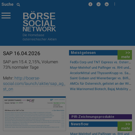
|
Suche
BÖRSE
SOCIAL
NETWORK
Die Homebase
österreichischer Aktien
SAP 16.04.2026
Meistgelesen
>>
mehr
SAP am 15.4. 2,15%, Volumen
FedEx Corp und TNT Express vs. Österreichische Post und Deutsche Post – kommentierter KW 32 Peer Group Watch Post
73% normaler Tage
Mayr-Melnhof und Palfinger vs. RHI und Andritz – kommentierter KW 32 Peer Group Watch Zykliker Österreich
ArcelorMittal und ThyssenKrupp vs. Salzgitter und voestalpine – kommentierter KW 32 Peer Group Watch Stahl
Mehr:
http://boerse-
Saint Gobain und Wienerberger vs. Bilfinger und HeidelbergCement – kommentierter KW 32 Peer Group Watch Bau & Baustoffe
social.com/launch/aktie/sap_ag_
AMCs für Österreich, gelistet an der Wiener Börse
st_on
Wie Marinomed Biotech, Bajaj Mobility AG, Wolftank-Adisa, Athos Immobilien, Rosenbauer und Telekom Austria für Gesprächsstoff in Österreich sorgten
PIR-Zeichnungsprodukte
Newsflow
>>
mehr
Mayr-Melnhof und Palfinger vs. RHI und