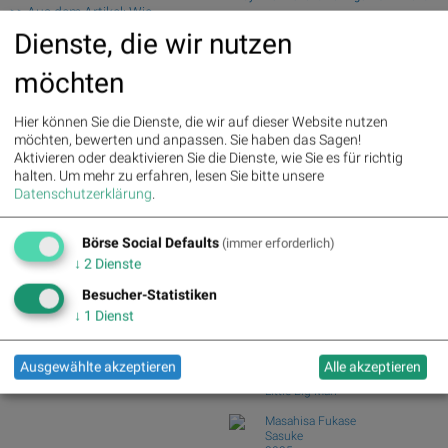
>> Aus dem Artikel: Wie
Andritz – ...
UnitedHealth, IBM,
Dienste, die wir nutzen
Swiss Re und Generali Assicuraz. vs.
salesforce.com, Home Depot,
Zurich Insur...
Boeing und Verizon für
möchten
Tele Columbus und Deutsche Telekom
Gesprächsstoff im Dow Jones
vs. BT Group u...
sorgten
ArcelorMittal und ThyssenKrupp vs.
Hier können Sie die Dienste, die wir auf dieser Website nutzen
Palfinger : 1.32%
» Details
Salzgitter und...
möchten, bewerten und anpassen. Sie haben das Sagen!
voestalpine : 0.23%
» Details
Aktivieren oder deaktivieren Sie die Dienste, wie Sie es für richtig
Garmin und adidas vs. World Wrestling
CA Immo : 0.21%
» Details
halten.
Um mehr zu erfahren, lesen Sie bitte unsere
Entertainme...
Uniqa : 0.05%
» Details
Datenschutzerklärung
.
Silver Standard Resources und Royal
DO&CO : 0.00%
» Details
Dutch Shell v...
Erste Group : -1.19%
» Details
Börse Social Defaults
Bawag : -1.34%
» Details
(immer erforderlich)
Börse Social Club Board
>>
Strabag : -1.56%
» Details
↓
2
Dienste
mehr
AT&S : -2.23%
» Details
Books
Besucher-Statistiken
Österreichische Post : -4.48%
»
josefchladek.com
Details
↓
1
Dienst
Keizo Kitajima
USSR 1991
Ausgewählte akzeptieren
Alle akzeptieren
2012
Little Big Man
Masahisa Fukase
Sasuke