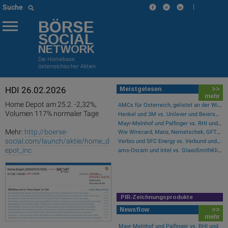
|
Suche
BÖRSE
SOCIAL
NETWORK
Die Homebase
österreichischer Aktien
HDI 26.02.2026
Meistgelesen
>>
mehr
Home Depot am 25.2. -2,32%,
AMCs für Österreich, gelistet an der Wiener Börse
Volumen 117% normaler Tage
Henkel und 3M vs. Unilever und Beiersdorf – kommentierter KW 32 Peer Group Watch Konsumgüter
Mayr-Melnhof und Palfinger vs. RHI und Andritz – kommentierter KW 32 Peer Group Watch Zykliker Österreich
Mehr:
http://boerse-
Wie Wirecard, Manz, Nemetschek, GFT Technologies, SAP und Rocket Internet für Gesprächsstoff sorgten
social.com/launch/aktie/home_d
Verbio und SFC Energy vs. Verbund und Ballard Power Systems – kommentierter KW 32 Peer Group Watch Energie
epot_inc
ams-Osram und Intel vs. GlaxoSmithKline und Ford Motor Co. – kommentierter KW 32 Peer Group Watch Global Innovation 1000
PIR-Zeichnungsprodukte
Newsflow
>>
mehr
Mayr-Melnhof und Palfinger vs. RHI und