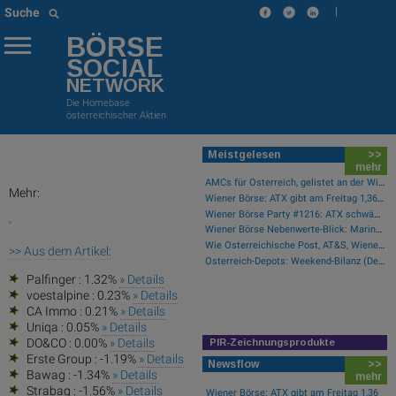
|
Suche
BÖRSE
SOCIAL
NETWORK
Die Homebase
österreichischer Aktien
Meistgelesen
>>
mehr
AMCs für Österreich, gelistet an der Wiener Börse
Mehr:
Wiener Börse: ATX gibt am Freitag 1,36 Prozent ab
Wiener Börse Party #1216: ATX schwächer, Bajaj Mobility weiter stark, neue indische Freunde und Rajiv Bajaj mein Man of the Day
Wiener Börse Nebenwerte-Blick: Marinomed steigt 8 Prozent, Bajaj Mobility 7,84 Prozent
Wie Österreichische Post, AT&S, Wienerberger, Palfinger, Porr und Bawag für Gesprächsstoff im ATX sorgten
>> Aus dem Artikel:
Österreich-Depots: Weekend-Bilanz (Depot Kommentar)
Palfinger : 1.32%
» Details
voestalpine : 0.23%
» Details
CA Immo : 0.21%
» Details
Uniqa : 0.05%
» Details
DO&CO : 0.00%
» Details
PIR-Zeichnungsprodukte
Erste Group : -1.19%
» Details
Newsflow
>>
Bawag : -1.34%
» Details
mehr
Strabag : -1.56%
» Details
Wiener Börse: ATX gibt am Freitag 1,36