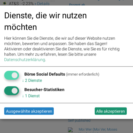
AT&S : -2.23%
» Details
Prozent ab
Österreichische Post : -4.48%
»
Wiener Börse Nebenwerte-Blick:
Dienste, die wir nutzen
Details
Marinomed steigt 8...
Wie Marinomed Biotech, Bajaj Mobility
möchten
AG, Wolftan...
Wie Österreichische Post, AT&S,
Hier können Sie die Dienste, die wir auf dieser Website nutzen
Wienerberger, Pal...
möchten, bewerten und anpassen. Sie haben das Sagen!
Wiener Börse Party #1216: ATX
Aktivieren oder deaktivieren Sie die Dienste, wie Sie es für richtig
schwächer, Bajaj Mo...
halten.
Um mehr zu erfahren, lesen Sie bitte unsere
Österreich-Depots: Weekend-Bilanz
Datenschutzerklärung
.
(Depot Kommentar)
Börse Social Defaults
(immer erforderlich)
Börse Social Club Board
>>
mehr
↓
2
Dienste
Books
Besucher-Statistiken
josefchladek.com
↓
1
Dienst
Eva Chupikova
Faroe Islands ; Wool, Wind &
Ausgewählte akzeptieren
Alle akzeptieren
Waves
2026
Self published
Moi Wer (Moi Ver, Moses