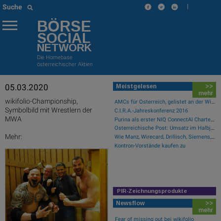
|
Suche
BÖRSE
SOCIAL
NETWORK
Die Homebase
österreichischer Aktien
05.03.2020
Meistgelesen
>>
mehr
wikifolio-Championship,
AMCs für Österreich, gelistet an der Wiener Börse
Symbolbild mit Wrestlern der
C.I.R.A.-Jahreskonferenz 2016
MWA
Purina als erster NIQ ConnectAI Charter-Kunde vorgestellt
Österreichische Post: Umsatz im Halbjahr gestiegen, Ergebnis rückläufig
Mehr:
Wie Manz, Wirecard, Drillisch, Siemens, Commerzbank und FACC für Gesprächsstoff sorgten
Kontron-Vorstände kaufen zu
PIR-Zeichnungsprodukte
Newsflow
>>
mehr
Fear of missing out bei wikifolio