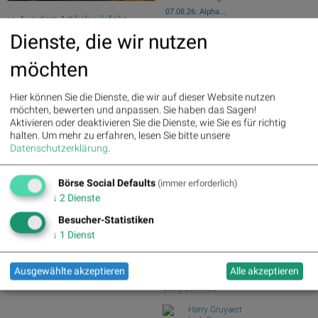
07.08.26: Alpha...
>> Aus dem Artikel: wikifolio
wikifolio Champion per ..: Simon Weishar
Champion per 4.3.: Christian Jagd
Dienste, die wir nutzen
mit Szew...
mit Intelligent Matrix Trend
ATX TR-Frühmover: Österreichische
(Christian Drastil)
möchten
Post, AT&S, Str...
Palfinger : 1.32%
» Details
DAX-Frühmover: DAIMLER TRUCK HLD...,
voestalpine : 0.23%
» Details
Hier können Sie die Dienste, die wir auf dieser Website nutzen
SAP, Scout24...
CA Immo : 0.21%
» Details
möchten, bewerten und anpassen. Sie haben das Sagen!
Analysten zu Kontron: "Q2 stärkt unser
Uniqa : 0.05%
» Details
Aktivieren oder deaktivieren Sie die Dienste, wie Sie es für richtig
Vertrauen ...
DO&CO : 0.00%
» Details
halten.
Um mehr zu erfahren, lesen Sie bitte unsere
wikifolio Champion per ..: Simon Weishar
Erste Group : -1.19%
» Details
Datenschutzerklärung
.
mit Szew...
Bawag : -1.34%
» Details
Strabag : -1.56%
» Details
Börse Social Club Board
>>
Börse Social Defaults
AT&S : -2.23%
» Details
(immer erforderlich)
mehr
Österreichische Post : -4.48%
»
↓
2
Dienste
Books
Details
josefchladek.com
Besucher-Statistiken
↓
1
Dienst
Eva Chupikova
Faroe Islands ; Wool, Wind &
Waves
Ausgewählte akzeptieren
Alle akzeptieren
2026
Self published
Harry Gruyaert