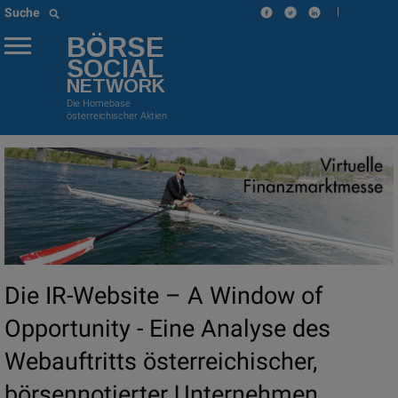
|
Suche
BÖRSE
SOCIAL
NETWORK
Die Homebase
österreichischer Aktien
Die IR-Website – A Window of
Opportunity - Eine Analyse des
Webauftritts österreichischer,
börsennotierter Unternehmen