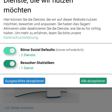
Dienste, die wir nutzen
möchten
Hier können Sie die Dienste, die wir auf dieser Website nutzen
möchten, bewerten und anpassen. Sie haben das Sagen!
Aktivieren oder deaktivieren Sie die Dienste, wie Sie es für richtig
halten.
Um mehr zu erfahren, lesen Sie bitte unsere
» 16 Slides ansehen
Datenschutzerklärung
.
Börse Social Defaults
(immer erforderlich)
↓
2
Dienste
Besucher-Statistiken
↓
1
Dienst
Ausgewählte akzeptieren
Alle akzeptieren
» 20 Slides ansehen