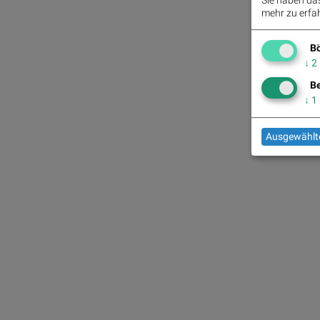
mehr zu erfah
Bö
↓
2
Be
↓
1
Ausgewählte