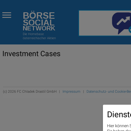
BÖRSE
SOCIAL
NETWORK
Die Homebase
österreichischer Aktien
Investment Cases
(c) 2026 FC Chladek Drastil GmbH |
Impressum
|
Datenschutz- und Cookie-
Dienst
Hier können S
Sie haben das 