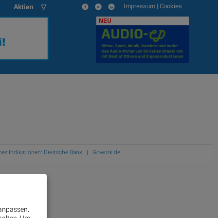
Impressum
|
Cookies
Aktien ▽
&
Partner,
NEU
Fidelity,
Agrana,
Polytec,
startup300,
Marinomed,
DAD.at.
ces Indikationen: Deutsche Bank
|
Gowork.de
 anpassen.
halten.
Um