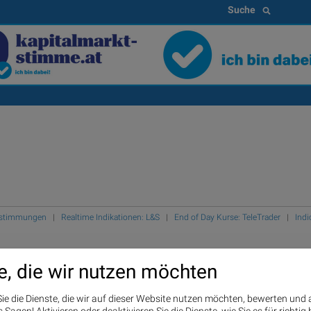
Suche
Bestimmungen
|
Realtime Indikationen: L&S
|
End of Day Kurse: TeleTrader
|
Indi
e, die wir nutzen möchten
ie die Dienste, die wir auf dieser Website nutzen möchten, bewerten und
Sagen! Aktivieren oder deaktivieren Sie die Dienste, wie Sie es für richtig 