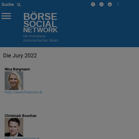
|
Suche
BÖRSE
SOCIAL
NETWORK
Die Homebase
österreichischer Aktien
Die Jury 2022
Nina Bergmann
http://www.finanzen.at
Christoph Boschan
http://wienerborse.at