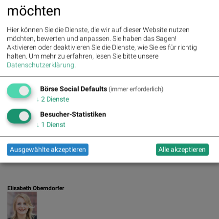
http://cmcmarkets.at
möchten
Hier können Sie die Dienste, die wir auf dieser Website nutzen
möchten, bewerten und anpassen. Sie haben das Sagen!
Markus Meister
Aktivieren oder deaktivieren Sie die Dienste, wie Sie es für richtig
halten.
Um mehr zu erfahren, lesen Sie bitte unsere
Datenschutzerklärung
.
http://www.finanznachrichten.de
Börse Social Defaults
(immer erforderlich)
↓
2
Dienste
Besucher-Statistiken
Maximilian Nimmervoll
↓
1
Dienst
Ausgewählte akzeptieren
Alle akzeptieren
http://www.tailored-apps.com
Elisabeth Oberndorfer