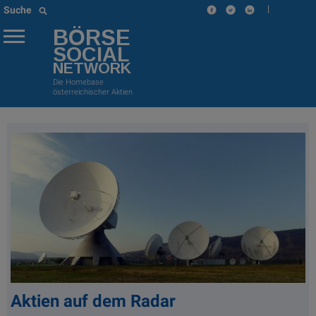
|
Suche
BÖRSE
SOCIAL
NETWORK
Die Homebase
österreichischer Aktien
Aktien auf dem Radar