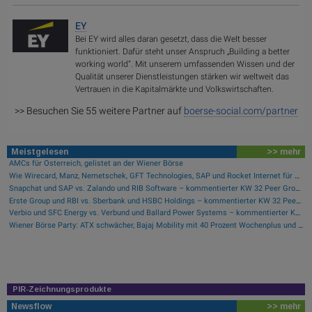
EY
Bei EY wird alles daran gesetzt, dass die Welt besser
funktioniert. Dafür steht unser Anspruch „Building a better
working world“. Mit unserem umfassenden Wissen und der
Qualität unserer Dienstleistungen stärken wir weltweit das
Vertrauen in die Kapitalmärkte und Volkswirtschaften.
>> Besuchen Sie 55 weitere Partner auf
boerse-social.com/partner
Meistgelesen
>> mehr
AMCs für Österreich, gelistet an der Wiener Börse
Wie Wirecard, Manz, Nemetschek, GFT Technologies, SAP und Rocket Internet für Gesprächsstoff sorgten
Snapchat und SAP vs. Zalando und RIB Software – kommentierter KW 32 Peer Group Watch Computer, Software & Internet
Erste Group und RBI vs. Sberbank und HSBC Holdings – kommentierter KW 32 Peer Group Watch Banken
Verbio und SFC Energy vs. Verbund und Ballard Power Systems – kommentierter KW 32 Peer Group Watch Energie
Wiener Börse Party: ATX schwächer, Bajaj Mobility mit 40 Prozent Wochenplus und vielleicht Momentum aus Indien (Podcast)
PIR-Zeichnungsprodukte
Newsflow
>> mehr