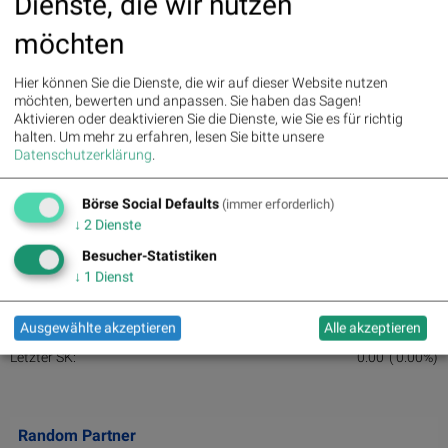
Dienste, die wir nutzen
möchten
Hier können Sie die Dienste, die wir auf dieser Website nutzen
möchten, bewerten und anpassen. Sie haben das Sagen!
Aktivieren oder deaktivieren Sie die Dienste, wie Sie es für richtig
halten.
Um mehr zu erfahren, lesen Sie bitte unsere
Datenschutzerklärung
.
Börse Social Defaults
(immer erforderlich)
↓
2
Dienste
Aktien auf dem Radar
Besucher-Statistiken
↓
1
Dienst
Auf dem Radar 1:
Ausgewählte akzeptieren
Alle akzeptieren
Letzter SK:
0.00
( 0.00%)
Random Partner