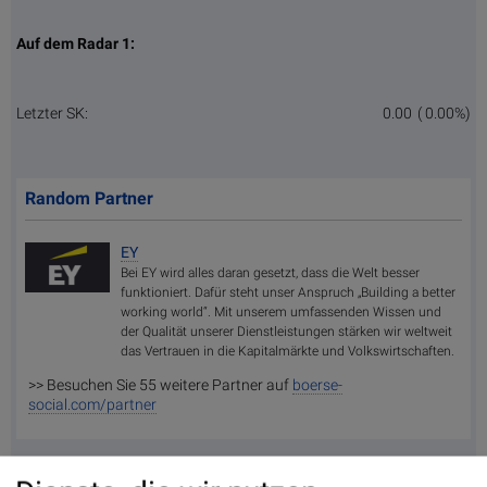
Auf dem Radar 1:
Letzter SK:
0.00
( 0.00%)
Random Partner
EY
Bei EY wird alles daran gesetzt, dass die Welt besser
funktioniert. Dafür steht unser Anspruch „Building a better
working world“. Mit unserem umfassenden Wissen und
der Qualität unserer Dienstleistungen stärken wir weltweit
das Vertrauen in die Kapitalmärkte und Volkswirtschaften.
>> Besuchen Sie 55 weitere Partner auf
boerse-
social.com/partner