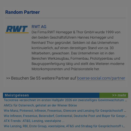
Random Partner
RWT AG
Die Firma RWT Hornegger & Thor GmbH wurde 1999 von
den beiden Geschäftsführern Hannes Hornegger und
Reinhard Thor gegründet. Seitdem ist das Unternehmen
kontinuierlich, auf einen derzeitigen Stand von ca. 30
Mitarbeitern, gewachsen. Das Unternehmen ist in den
Bereichen Werkzeugbau, Formenbau, Prototypenbau und
Baugruppenfertigung tätig und stellt des Weiteren moderne
Motorkomponenten und Präzisionsteile her.
>> Besuchen Sie 55 weitere Partner auf
boerse-social.com/partner
Meistgelesen
>> mehr
Tecnotree verzeichnet im ersten Halbjahr 2026 ein zweistelliges Gewinnwachstum und eine beschleunigte Einführungsdynamik
AMCs für Österreich, gelistet an der Wiener Börse
Wie Manz, Pinterest, Infineon, Fresenius, Glencore und Lenzing für Gesprächsstoff sorgten
Wie Infineon, Fresenius, Beiersdorf, Continental, Deutsche Post und Bayer für Gesprächsstoff im DAX sorgten
ATX-Trends: AT&S, Lenzing, voestalpine ...
Wie Lenzing, RBI, Erste Group, voestalpine, AT&S und Strabag für Gesprächsstoff im ATX sorgten