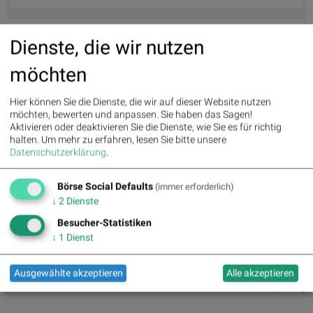
Dienste, die wir nutzen
möchten
Hier können Sie die Dienste, die wir auf dieser Website nutzen
möchten, bewerten und anpassen. Sie haben das Sagen!
Aktivieren oder deaktivieren Sie die Dienste, wie Sie es für richtig
halten.
Um mehr zu erfahren, lesen Sie bitte unsere
Datenschutzerklärung
.
Börse Social Defaults
(immer erforderlich)
Aktien auf dem Radar 19.04.2016
↓
2
Dienste
Besucher-Statistiken
↓
1
Dienst
Auf dem Radar 1:
Ausgewählte akzeptieren
Alle akzeptieren
Letzter SK:
0.00
( 0.00%)