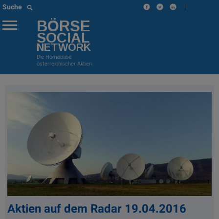
|
Suche
BÖRSE
SOCIAL
NETWORK
Die Homebase
österreichischer Aktien
Aktien auf dem Radar 19.04.2016