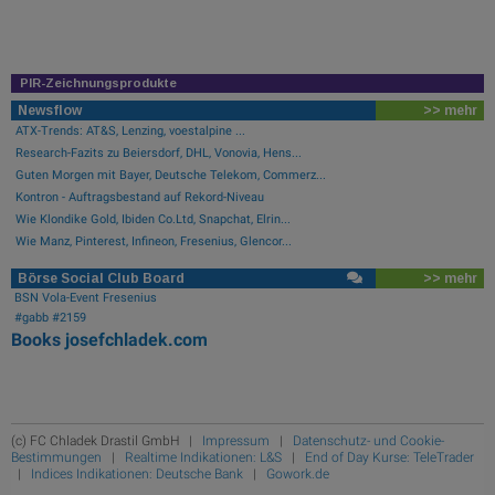
PIR-Zeichnungsprodukte
Newsflow
>> mehr
ATX-Trends: AT&S, Lenzing, voestalpine ...
Research-Fazits zu Beiersdorf, DHL, Vonovia, Hens...
Guten Morgen mit Bayer, Deutsche Telekom, Commerz...
Kontron - Auftragsbestand auf Rekord-Niveau
Wie Klondike Gold, Ibiden Co.Ltd, Snapchat, Elrin...
Wie Manz, Pinterest, Infineon, Fresenius, Glencor...
Börse Social Club Board
>> mehr
BSN Vola-Event Fresenius
#gabb #2159
Books
josefchladek.com
(c) FC Chladek Drastil GmbH |
Impressum
|
Datenschutz- und Cookie-
Bestimmungen
|
Realtime Indikationen: L&S
|
End of Day Kurse: TeleTrader
|
Indices Indikationen: Deutsche Bank
|
Gowork.de