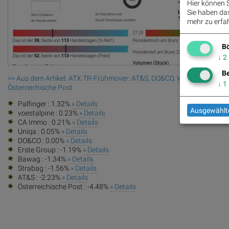
Hier können S
Sie haben das 
mehr zu erfah
Bö
↓
2
Be
>> Aus dem Artikel: ATX TR-Frühmover: AT&S, DO&CO, Wienerberger, Pa
↓
1
Österreichische Post
Palfinger : 1.32%
» Details
Ausgewählte
voestalpine : 0.23%
» Details
CA Immo : 0.21%
» Details
Uniqa : 0.05%
» Details
DO&CO : 0.00%
» Details
Erste Group : -1.19%
» Details
Bawag : -1.34%
» Details
Strabag : -1.56%
» Details
AT&S : -2.23%
» Details
Österreichische Post : -4.48%
» Details