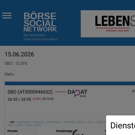
BÖRSE
SOCIAL
NETWORK
Die Homebase
österreichischer Aktien
15.06.2026
SBO : -0.29%
Mehr:
Dienst