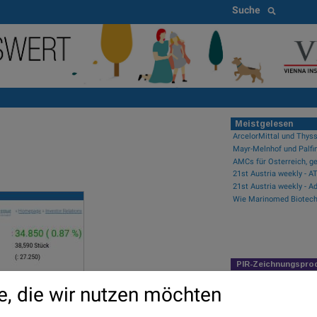
Suche
Meistgelesen
AMCs für Österreich, ge
21st Austria weekly - A
PIR-Zeichnungspro
Newsflow
e, die wir nutzen möchten
21st Austria weekly - 
Fear of missing out bei 