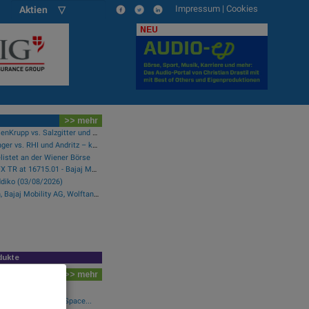
Impressum
|
Cookies
Aktien ▽
NEU
>> mehr
ArcelorMittal und ThyssenKrupp vs. Salzgitter und voestalpine – kommentierter KW 32 Peer Group Watch Stahl
Mayr-Melnhof und Palfinger vs. RHI und Andritz – kommentierter KW 32 Peer Group Watch Zykliker Österreich
listet an der Wiener Börse
21st Austria weekly - ATX TR at 16715.01 - Bajaj Mobility AG, AT&S and RHI Magnesita best-performing, Österreichische Post with weakest performance (08/08/2026)
ddiko (03/08/2026)
Wie Marinomed Biotech, Bajaj Mobility AG, Wolftank-Adisa, Athos Immobilien, Rosenbauer und Telekom Austria für Gesprächsstoff in Österreich sorgten
dukte
>> mehr
Addiko (03/08/2026)
wikifolio 09.08.26: Space...