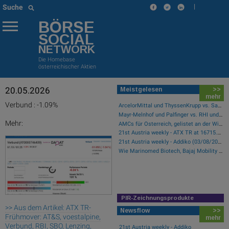
|
Suche
BÖRSE
SOCIAL
NETWORK
Die Homebase
österreichischer Aktien
20.05.2026
Meistgelesen
>>
mehr
Verbund : -1.09%
ArcelorMittal und ThyssenKrupp vs. Salzgitter und voestalpine – kommentierter KW 32 Peer Group Watch Stahl
Mayr-Melnhof und Palfinger vs. RHI und Andritz – kommentierter KW 32 Peer Group Watch Zykliker Österreich
Mehr:
AMCs für Österreich, gelistet an der Wiener Börse
21st Austria weekly - ATX TR at 16715.01 - Bajaj Mobility AG, AT&S and RHI Magnesita best-performing, Österreichische Post with weakest performance (08/08/2026)
21st Austria weekly - Addiko (03/08/2026)
Wie Marinomed Biotech, Bajaj Mobility AG, Wolftank-Adisa, Athos Immobilien, Rosenbauer und Telekom Austria für Gesprächsstoff in Österreich sorgten
PIR-Zeichnungsprodukte
>> Aus dem Artikel: ATX TR-
Newsflow
>>
Frühmover: AT&S, voestalpine,
mehr
Verbund, RBI, SBO, Lenzing,
21st Austria weekly - Addiko