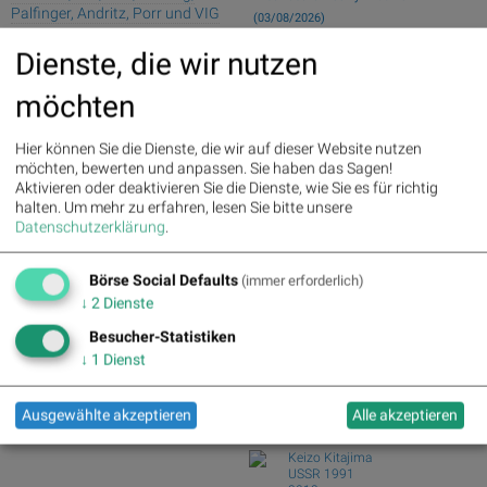
Palfinger, Andritz, Porr und VIG
(03/08/2026)
Fear of missing out bei wikifolio
Palfinger : 1.32%
» Details
Dienste, die wir nutzen
09.08.26: Space...
voestalpine : 0.23%
» Details
wikifolio Champion per ..: Simon Weishar
CA Immo : 0.21%
» Details
möchten
mit Szew...
Uniqa : 0.05%
» Details
DO&CO : 0.00%
» Details
21st Austria weekly - ATX TR at 16715.01
Erste Group : -1.19%
» Details
Hier können Sie die Dienste, die wir auf dieser Website nutzen
- Bajaj ...
Bawag : -1.34%
» Details
möchten, bewerten und anpassen. Sie haben das Sagen!
wikifolio Champion per ..: Simon Weishar
Strabag : -1.56%
» Details
Aktivieren oder deaktivieren Sie die Dienste, wie Sie es für richtig
mit Szew...
AT&S : -2.23%
» Details
halten.
Um mehr zu erfahren, lesen Sie bitte unsere
Mayr-Melnhof und Palfinger vs. RHI und
Österreichische Post : -4.48%
»
Datenschutzerklärung
.
Andritz – ...
Details
Börse Social Club Board
>>
Börse Social Defaults
(immer erforderlich)
mehr
↓
2
Dienste
Books
josefchladek.com
Besucher-Statistiken
↓
1
Dienst
Ola Rindal
Road to The Farm
2026
Ausgewählte akzeptieren
Alle akzeptieren
Poursuite
Keizo Kitajima
USSR 1991