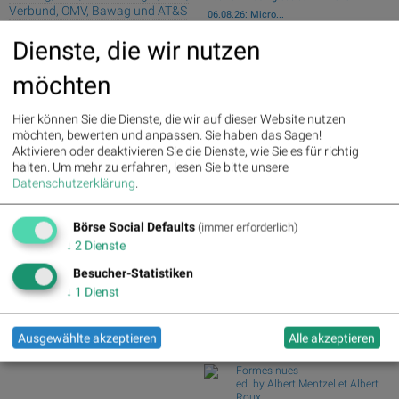
Verbund, OMV, Bawag und AT&S
06.08.26: Micro...
wikifolio Champion per ..: Simon Weishar
Deutsche Telekom : 5.63%
»
Dienste, die wir nutzen
mit Szew...
Details
BKS - Starkes Provisionsergebnis dank
Henkel : 3.89%
» Details
möchten
KI-Rallye
Zalando : 2.86%
» Details
Fresenius Medical Care : 2.12%
Porr setzt Mauerroboter bei Wohnprojekt
Hier können Sie die Dienste, die wir auf dieser Website nutzen
» Details
in Tschec...
möchten, bewerten und anpassen. Sie haben das Sagen!
Fresenius : 1.71%
» Details
Upgrade für Erste Group-Aktie
Aktivieren oder deaktivieren Sie die Dienste, wie Sie es für richtig
Hochtief : -0.71%
» Details
DAX-Frühmover: Scout24, Deutsche
halten.
Um mehr zu erfahren, lesen Sie bitte unsere
Rheinmetall : -0.85%
» Details
Telekom, Siemens...
Datenschutzerklärung
.
Siemens : -5.11%
» Details
Siemens Energy : -1.19%
»
Börse Social Club Board
>>
Details
mehr
Börse Social Defaults
(immer erforderlich)
Books
Scout24 : -6.12%
» Details
↓
2
Dienste
josefchladek.com
Besucher-Statistiken
Jörg Rubbert
↓
1
Dienst
GTX. Galveston/TX and the Gulf
Coast
2026
Ausgewählte akzeptieren
Alle akzeptieren
Verlag Kettler
Formes nues
ed. by Albert Mentzel et Albert
Roux