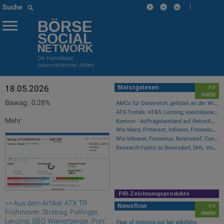
|
Suche
BÖRSE
SOCIAL
NETWORK
Die Homebase
österreichischer Aktien
18.05.2026
Meistgelesen
>>
mehr
Bawag : 0.28%
AMCs für Österreich, gelistet an der Wiener Börse
ATX-Trends: AT&S, Lenzing, voestalpine ...
Mehr:
Kontron - Auftragsbestand auf Rekord-Niveau
Wie Manz, Pinterest, Infineon, Fresenius, Glencore und Lenzing für Gesprächsstoff sorgten
Wie Infineon, Fresenius, Beiersdorf, Continental, Deutsche Post und Bayer für Gesprächsstoff im DAX sorgten
Research-Fazits zu Beiersdorf, DHL, Vonovia, Hensoldt ...
PIR-Zeichnungsprodukte
>> Aus dem Artikel: ATX TR-
Newsflow
>>
Frühmover: Strabag, Palfinger,
mehr
Lenzing, SBO, Wienerberger, Porr,
Fear of missing out bei wikifolio