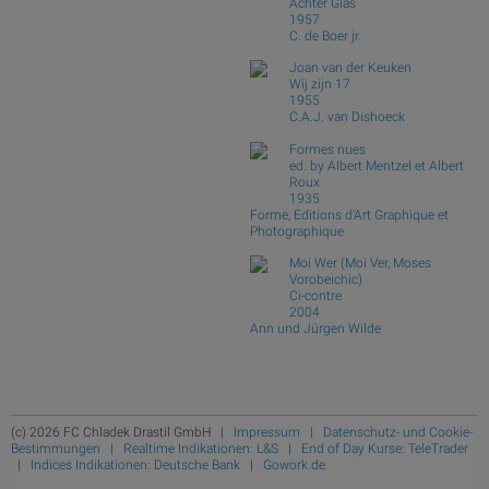
Achter Glas
1957
C. de Boer jr.
Joan van der Keuken
Wij zijn 17
1955
C.A.J. van Dishoeck
Formes nues
ed. by Albert Mentzel et Albert
Roux
1935
Forme, Editions d'Art Graphique et
Photographique
Moi Wer (Moi Ver, Moses
Vorobeichic)
Ci-contre
2004
Ann und Jürgen Wilde
(c) 2026 FC Chladek Drastil GmbH |
Impressum
|
Datenschutz- und Cookie-
Bestimmungen
|
Realtime Indikationen: L&S
|
End of Day Kurse: TeleTrader
|
Indices Indikationen: Deutsche Bank
|
Gowork.de