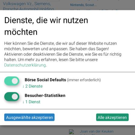
Volkswagen Vz., Siemens,
Nintendo, Scout...
Porsche Automobil Holding,
Wie Manz, Wirecard, Drillisch, Siemens,
DAIMLER TRUCK HLD...,
Commerzba...
Dienste, die wir nutzen
HeidelbergCement, Deutsche
Wie Boeing, salesforce.com, Walt Disney,
Boerse, Scout24 und RWE
möchten
Goldman ...
Deutsche Telekom : 5.63%
»
Wie Deutsche Telekom, Scout24,
Details
Siemens, Henkel, R...
Hier können Sie die Dienste, die wir auf dieser Website nutzen
Henkel : 3.89%
» Details
Wiener Börse: ATX geht 0,61 Prozent
möchten, bewerten und anpassen. Sie haben das Sagen!
Zalando : 2.86%
» Details
fester aus de...
Aktivieren oder deaktivieren Sie die Dienste, wie Sie es für richtig
Fresenius Medical Care : 2.12%
Wiener Börse Nebenwerte-Blick: Bajaj
halten.
Um mehr zu erfahren, lesen Sie bitte unsere
» Details
Datenschutzerklärung
.
Mobility ste...
Fresenius : 1.71%
» Details
Hochtief : -0.71%
» Details
Börse Social Club Board
>>
Rheinmetall : -0.85%
» Details
Börse Social Defaults
mehr
(immer erforderlich)
Siemens : -5.11%
» Details
Books
↓
2
Dienste
Siemens Energy : -1.19%
»
josefchladek.com
Details
Besucher-Statistiken
Scout24 : -6.12%
» Details
↓
1
Dienst
Yusuf Sevinçli
Oculus
2018
Ausgewählte akzeptieren
Alle akzeptieren
Galerist & Galerie Filles du
Calvaire
Joan van der Keuken