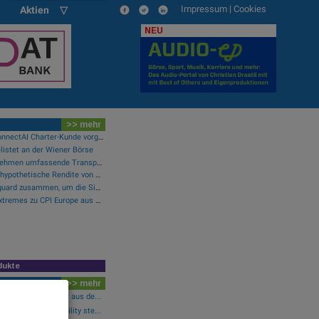
Impressum
|
Cookies
Aktien ▽
NEU
>> mehr
Purina als erster NIQ ConnectAI Charter-Kunde vorgestellt
listet an der Wiener Börse
Cloudflare bietet Unternehmen umfassende Transparenz zur Überprüfung und Analyse des KI-Einsatzes
Perpetuals meldet eine hypothetische Rendite von 380 % im Backtest der KI-Engine, die die risikofreie Handelsplattform „UpsideOnly“ antreibt
LTM arbeitet mit Chainguard zusammen, um die Sicherheit der Software-Lieferkette durch BlueVerse™ RightLogic zu stärken
Börsegeschichte 6.8.: Extremes zu CPI Europe aus der Immofinanz-Ära (Börse Geschichte) (BörseGeschichte)
dukte
>> mehr
0,61 Prozent fester aus de...
-Blick: Bajaj Mobility ste...