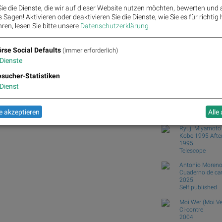
Zehn Vokabeln für ein B
ie die Dienste, die wir auf dieser Website nutzen möchten, bewerten und
Wie Bajaj Mobility AG, 
Sagen! Aktivieren oder deaktivieren Sie die Dienste, wie Sie es für richtig 
Wie VIG, AT&S, Lenzing
ren, lesen Sie bitte unsere
Datenschutzerklärung
.
und...
Analysten zu Kontron: "S
rse Social Defaults
(immer erforderlich)
Dienste
Börse Social Club
Books
josefchla
z., Siemens, Porsche Automobil Holding, DAIMLER
sucher-Statistiken
Dienst
Dimitri Bogach
Atlantic
2025
 akzeptieren
Alle
form.
Ryuji Miyamoto
Kobe 1995 After
1995
Telescope
Antonio Moren
Cuaderno de c
2025
Self published
Moi Wer (Moi Ve
Ci-contre
2004