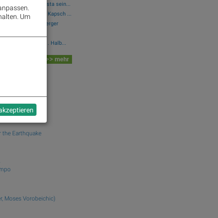
örsen-Debüt: Wie Asta sein...
 anpassen.
Marinomed Biotech, Kapsch ...
halten.
Um
, CA Immo, Wienerberger
olides operatives 1. Halb...
 Board
>> mehr
dek.com
uk
 akzeptieren
 the Earthquake
o
ampo
r, Moses Vorobeichic)