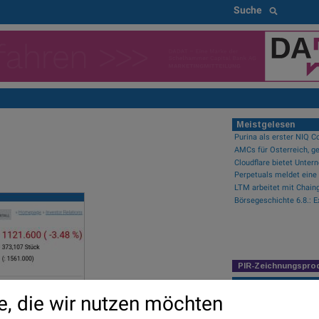
Suche
Meistgelesen
AMCs für Österreich, ge
PIR-Zeichnungspro
Newsflow
e, die wir nutzen möchten
Wiener Börse: ATX geht 
Wiener Börse Nebenwerte