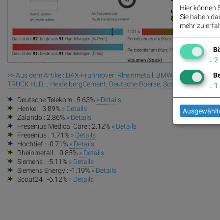
Hier können S
Sie haben das 
mehr zu erfah
Bö
↓
2
>> Aus dem Artikel: DAX-Frühmover: Rheinmetall, BMW, Volkswagen V
Be
TRUCK HLD..., HeidelbergCement, Deutsche Boerse, Scout24 und RWE
↓
1
Deutsche Telekom : 5.63%
» Details
Henkel : 3.89%
» Details
Ausgewählte
Zalando : 2.86%
» Details
Fresenius Medical Care : 2.12%
» Details
Fresenius : 1.71%
» Details
Hochtief : -0.71%
» Details
Rheinmetall : -0.85%
» Details
Siemens : -5.11%
» Details
Siemens Energy : -1.19%
» Details
Scout24 : -6.12%
» Details