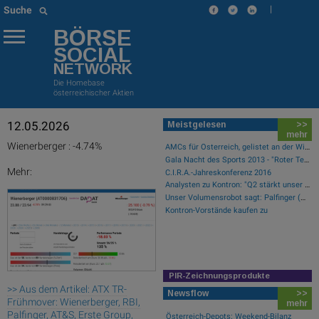
|
Suche
BÖRSE
SOCIAL
NETWORK
Die Homebase
österreichischer Aktien
12.05.2026
Meistgelesen
>>
mehr
Wienerberger : -4.74%
AMCs für Österreich, gelistet an der Wiener Börse
Gala Nacht des Sports 2013 - "Roter Teppich"
Mehr:
C.I.R.A.-Jahreskonferenz 2016
Analysten zu Kontron: "Q2 stärkt unser Vertrauen in die verbesserte operative Qualität"
Unser Volumensrobot sagt: Palfinger (#gabb Radar)
Kontron-Vorstände kaufen zu
PIR-Zeichnungsprodukte
>> Aus dem Artikel: ATX TR-
Newsflow
>>
Frühmover: Wienerberger, RBI,
mehr
Palfinger, AT&S, Erste Group,
Österreich-Depots: Weekend-Bilanz