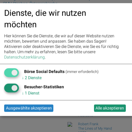
OMV, Strabag, Österreichische
(Depot Kommentar)
Post, EVN und SBO
Dienste, die wir nutzen
Börsegeschichte 7.8.: Extremes zu
Palfinger (Börs...
Palfinger : 1.32%
» Details
möchten
Nachlese: 10 Vokabel, um Asta besser
voestalpine : 0.23%
» Details
zu verstehen...
CA Immo : 0.21%
» Details
Uniqa : 0.05%
» Details
#gabb Volumensradar: Bajaj Mobility,
Hier können Sie die Dienste, die wir auf dieser Website nutzen
DO&CO : 0.00%
» Details
Andritz (#ga...
möchten, bewerten und anpassen. Sie haben das Sagen!
Erste Group : -1.19%
» Details
Aktivieren oder deaktivieren Sie die Dienste, wie Sie es für richtig
PIR-News: Post, Kontron (Christine
Bawag : -1.34%
» Details
halten.
Um mehr zu erfahren, lesen Sie bitte unsere
Petzwinkler)
Strabag : -1.56%
» Details
Datenschutzerklärung
.
ATX charttechnisch: Kaufsignale bei
AT&S : -2.23%
» Details
beinahe allen...
Österreichische Post : -4.48%
»
Börse Social Defaults
Details
(immer erforderlich)
Börse Social Club Board
>>
↓
2
Dienste
mehr
Books
Besucher-Statistiken
josefchladek.com
↓
1
Dienst
Ola Rindal
Road to The Farm
Ausgewählte akzeptieren
Alle akzeptieren
2026
Poursuite
Robert Frank
The Lines of My Hand