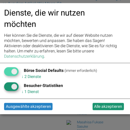
>> Aus dem Artikel: Wie Manz, CA
Prozent ab
Immo, SMA Solar, Allianz, bet-at-
Dienste, die wir nutzen
Wiener Börse Nebenwerte-Blick:
home.com und Infineon für
Marinomed steigt 8...
Gesprächsstoff sorgten
möchten
Wie Marinomed Biotech, Bajaj Mobility
AG, Wolftan...
Palfinger : 1.32%
» Details
voestalpine : 0.23%
» Details
Wie Österreichische Post, AT&S,
Hier können Sie die Dienste, die wir auf dieser Website nutzen
CA Immo : 0.21%
» Details
Wienerberger, Pal...
möchten, bewerten und anpassen. Sie haben das Sagen!
Uniqa : 0.05%
» Details
Aktivieren oder deaktivieren Sie die Dienste, wie Sie es für richtig
Wiener Börse Party #1216: ATX
DO&CO : 0.00%
» Details
halten.
Um mehr zu erfahren, lesen Sie bitte unsere
schwächer, Bajaj Mo...
Erste Group : -1.19%
» Details
Datenschutzerklärung
.
Österreich-Depots: Weekend-Bilanz
Bawag : -1.34%
» Details
(Depot Kommentar)
Strabag : -1.56%
» Details
Börse Social Defaults
AT&S : -2.23%
» Details
(immer erforderlich)
Börse Social Club Board
>>
Österreichische Post : -4.48%
»
↓
2
Dienste
mehr
Details
Books
Besucher-Statistiken
josefchladek.com
↓
1
Dienst
Machiel Botman
Heartbeat
Ausgewählte akzeptieren
Alle akzeptieren
1994
Volute
Masahisa Fukase
Sasuke