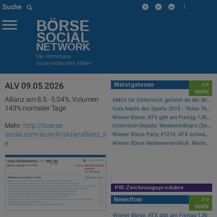
|
Suche
BÖRSE
SOCIAL
NETWORK
Die Homebase
österreichischer Aktien
ALV 09.05.2026
Meistgelesen
>>
mehr
Allianz am 8.5. -5,04%, Volumen
AMCs für Österreich, gelistet an der Wiener Börse
143% normaler Tage
Gala Nacht des Sports 2013 - "Roter Teppich"
Wiener Börse: ATX gibt am Freitag 1,36 Prozent ab
Mehr:
http://boerse-
Österreich-Depots: Weekend-Bilanz (Depot Kommentar)
social.com/launch/aktie/allianz_s
Wiener Börse Party #1216: ATX schwächer, Bajaj Mobility weiter stark, neue indische Freunde und Rajiv Bajaj mein Man of the Day
e
Wiener Börse Nebenwerte-Blick: Marinomed steigt 8 Prozent, Bajaj Mobility 7,84 Prozent
PIR-Zeichnungsprodukte
Newsflow
>>
mehr
Wiener Börse: ATX gibt am Freitag 1,36