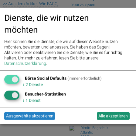
>> Aus dem Artikel: Wie FACC,
08.08.26: Space...
Alibaba Group Holding,
wikifolio Champion per ..: Simon Weishar
Lufthansa, Pinterest, SBO und
Dienste, die wir nutzen
mit Szew...
SMA Solar für Gesprächsstoff
wikifolio Champion per ..: Simon Weishar
sorgten
möchten
mit Szew...
Palfinger : 1.32%
» Details
Wiener Börse Party: ATX schwächer,
voestalpine : 0.23%
» Details
Hier können Sie die Dienste, die wir auf dieser Website nutzen
Bajaj Mobility...
CA Immo : 0.21%
» Details
möchten, bewerten und anpassen. Sie haben das Sagen!
Wie Baumot Group, Rhoen-Klinikum,
Uniqa : 0.05%
» Details
Aktivieren oder deaktivieren Sie die Dienste, wie Sie es für richtig
Francotyp-Posta...
DO&CO : 0.00%
» Details
halten.
Um mehr zu erfahren, lesen Sie bitte unsere
Wie Wirecard, Manz, Nemetschek, GFT
Erste Group : -1.19%
» Details
Datenschutzerklärung
.
Technologies,...
Bawag : -1.34%
» Details
Strabag : -1.56%
» Details
Börse Social Club Board
>>
Börse Social Defaults
(immer erforderlich)
AT&S : -2.23%
» Details
mehr
↓
2
Dienste
Österreichische Post : -4.48%
»
Books
Details
josefchladek.com
Besucher-Statistiken
↓
1
Dienst
Ryuji Miyamoto
Kobe 1995 After the Earthquake
1995
Ausgewählte akzeptieren
Alle akzeptieren
Telescope
Dimitri Bogachuk
Atlantic