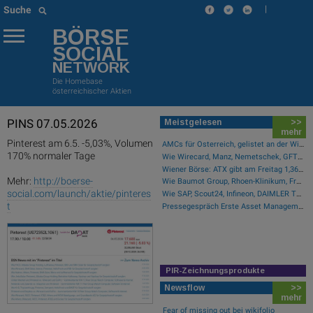
|
Suche
BÖRSE
SOCIAL
NETWORK
Die Homebase
österreichischer Aktien
PINS 07.05.2026
Meistgelesen
>>
mehr
Pinterest am 6.5. -5,03%, Volumen
AMCs für Österreich, gelistet an der Wiener Börse
170% normaler Tage
Wie Wirecard, Manz, Nemetschek, GFT Technologies, SAP und Rocket Internet für Gesprächsstoff sorgten
Wiener Börse: ATX gibt am Freitag 1,36 Prozent ab
Mehr:
http://boerse-
Wie Baumot Group, Rhoen-Klinikum, Francotyp-Postalia, Tele Columbus, European Lithium und Lanxess für Gesprächsstoff sorgten
social.com/launch/aktie/pinteres
Wie SAP, Scout24, Infineon, DAIMLER TRUCK HLD..., Zalando und Allianz für Gesprächsstoff im DAX sorgten
t
Pressegespräch Erste Asset Management Osteuropa Aktien
PIR-Zeichnungsprodukte
Newsflow
>>
mehr
Fear of missing out bei wikifolio