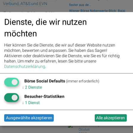
Verbund, AT&S und EVN
fester aus de...
Wiener Börse Nebenwerte-Blick: Bajaj
Deutsche Telekom : 5.63%
»
Mobility ste...
Details
Dienste, die wir nutzen
Zehn Vokabeln für ein Börsen-Debüt: Wie
Henkel : 3.89%
» Details
Asta sein...
Zalando : 2.86%
» Details
möchten
Fresenius Medical Care : 2.12%
Wie Bajaj Mobility AG, Marinomed
» Details
Biotech, Kapsch ...
Hier können Sie die Dienste, die wir auf dieser Website nutzen
Fresenius : 1.71%
» Details
Wie VIG, AT&S, Lenzing, CA Immo,
möchten, bewerten und anpassen. Sie haben das Sagen!
Hochtief : -0.71%
» Details
Wienerberger und...
Aktivieren oder deaktivieren Sie die Dienste, wie Sie es für richtig
Rheinmetall : -0.85%
» Details
Analysten zu Kontron: "Solides
halten.
Um mehr zu erfahren, lesen Sie bitte unsere
Siemens : -5.11%
» Details
operatives 1. Halb...
Datenschutzerklärung
.
Siemens Energy : -1.19%
»
Details
Börse Social Club Board
>>
Scout24 : -6.12%
» Details
mehr
Börse Social Defaults
(immer erforderlich)
Books
↓
2
Dienste
josefchladek.com
Besucher-Statistiken
↓
1
Dienst
Robert Frank
The Lines of My Hand
1972
Yūgensha
Ausgewählte akzeptieren
Alle akzeptieren
Yusuf Sevinçli
Oculus