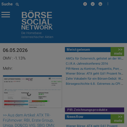
|
Suche
BÖRSE
SOCIAL
NETWORK
Die Homebase
österreichischer Aktien
06.05.2026
Meistgelesen
>>
mehr
OMV : -1.13%
AMCs für Österreich, gelistet an der Wiener Börse
C.I.R.A.-Jahreskonferenz 2016
Mehr:
PIR-News zu Kontron, Frequentis, Porr, BKS, Research zu Erste Group, Verbund (Christine Petzwinkler)
Wiener Börse: ATX geht 0,61 Prozent fester aus der Donnerstag-Sitzung
Zehn Vokabeln für ein Börsen-Debüt: Wie Asta sein Geschäftsmodell erklärt (Podcast)
Börsegeschichte 6.8.: Extremes zu CPI Europe aus der Immofinanz-Ära (Börse Geschichte) (BörseGeschichte)
PIR-Zeichnungsprodukte
>> Aus dem Artikel: ATX TR-
Newsflow
>>
Frühmover: RBI, Erste Group,
mehr
Uniqa, DO&CO, VIG, SBO, OMV,
Wiener Börse: ATX geht 0,61 Prozent