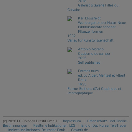
2018
Galerist & Galerie Filles du
Calvaire
Karl Blossfeldt
Wundergarten der Natur. Neue
Bilddokumente schöner
Pflanzenformen
1932
Verlag für Kunstwissenschaft
Antonio Moreno
Cuaderno de campo
2025
Self published
Formes nues
ed. by Albert Mentzel et Albert
Roux
1935
Forme, Editions d'Art Graphique et
Photographique
(c) 2026 FC Chladek Drastil GmbH |
Impressum
|
Datenschutz- und Cookie-
Bestimmungen
|
Realtime Indikationen: L&S
|
End of Day Kurse: TeleTrader
|
Indices Indikationen: Deutsche Bank
|
Gowork.de