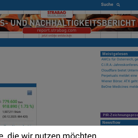
Suche
Meistgelesen
AMCs für Österreich, ge
C.I.R.A.-Jahreskonferen
PIR-Zeichnungspro
Newsflow
Wiener Börse: ATX geht 
e, die wir nutzen möchten
Wiener Börse Nebenwerte