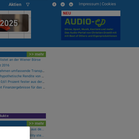
Impressum
|
Cookies
Aktien ▽
NEU
>> mehr
listet an der Wiener Börse
z 2016
Cloudflare bietet Unternehmen umfassende Transparenz zur Überprüfung und Analyse des KI-Einsatzes
Perpetuals meldet eine hypothetische Rendite von 380 % im Backtest der KI-Engine, die die risikofreie Handelsplattform „UpsideOnly“ antreibt
Wiener Börse: ATX geht 0,61 Prozent fester aus der Donnerstag-Sitzung
BeOne Medicines meldet Finanzergebnisse für das zweite Quartal 2026 und informiert über aktuelle Geschäftsentwicklungen
dukte
>> mehr
0,61 Prozent fester aus de...
-Blick: Bajaj Mobility ste...