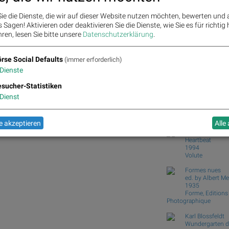
Zehn Vokabeln für ein B
Wie Bajaj Mobility AG, 
ie die Dienste, die wir auf dieser Website nutzen möchten, bewerten und
Sagen! Aktivieren oder deaktivieren Sie die Dienste, wie Sie es für richtig 
Wie VIG, AT&S, Lenzing
ren, lesen Sie bitte unsere
Datenschutzerklärung
.
und...
Analysten zu Kontron: "S
rse Social Defaults
(immer erforderlich)
Börse Social Club
Dienste
Books
josefchla
A, Boeing und American Express für
sucher-Statistiken
Masahisa Fukas
Dienst
Sasuke
2025
Atelier EXB
 akzeptieren
Alle
Machiel Botma
Heartbeat
1994
Volute
Formes nues
ed. by Albert Me
1935
Forme, Editions
Photographique
Karl Blossfeldt
Wundergarten d