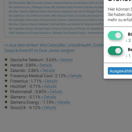
Hier können S
Sie haben das 
mehr zu erfah
Bö
↓
2
>> Aus dem Artikel: Wie Caterpillar, UnitedHealth, Goldman Sachs, VIS
Be
Gesprächsstoff im Dow Jones sorgten
↓
1
Deutsche Telekom : 5.63%
» Details
Henkel : 3.89%
» Details
Zalando : 2.86%
» Details
Ausgewählte
Fresenius Medical Care : 2.12%
» Details
Fresenius : 1.71%
» Details
Hochtief : -0.71%
» Details
Rheinmetall : -0.85%
» Details
Siemens : -5.11%
» Details
Siemens Energy : -1.19%
» Details
Scout24 : -6.12%
» Details