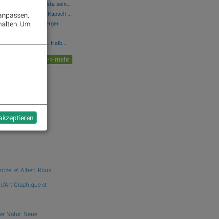
örsen-Debüt: Wie Asta sein...
Marinomed Biotech, Kapsch ...
 anpassen.
halten.
Um
, CA Immo, Wienerberger
olides operatives 1. Halb...
 Board
>> mehr
dek.com
e
 akzeptieren
n
ntzel et Albert Roux
 d'Art Graphique et
er Natur. Neue