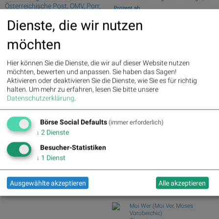
Österreichische Post, OMV, Porr,
Prozent ab
VIG, EVN und voestalpine
Wiener Börse Nebenwerte-Blick:
Dienste, die wir nutzen
Marinomed steigt 8...
Palfinger : 1.32%
» Details
Wie Marinomed Biotech, Bajaj Mobility
voestalpine : 0.23%
» Details
möchten
AG, Wolftan...
CA Immo : 0.21%
» Details
Uniqa : 0.05%
» Details
Wie Österreichische Post, AT&S,
Hier können Sie die Dienste, die wir auf dieser Website nutzen
DO&CO : 0.00%
» Details
Wienerberger, Pal...
möchten, bewerten und anpassen. Sie haben das Sagen!
Erste Group : -1.19%
» Details
Wiener Börse Party #1216: ATX
Aktivieren oder deaktivieren Sie die Dienste, wie Sie es für richtig
Bawag : -1.34%
» Details
schwächer, Bajaj Mo...
halten.
Um mehr zu erfahren, lesen Sie bitte unsere
Strabag : -1.56%
» Details
Österreich-Depots: Weekend-Bilanz
Datenschutzerklärung
.
AT&S : -2.23%
» Details
(Depot Kommentar)
Österreichische Post : -4.48%
»
Details
Börse Social Defaults
(immer erforderlich)
Börse Social Club Board
>>
mehr
↓
2
Dienste
Books
Besucher-Statistiken
josefchladek.com
↓
1
Dienst
Machiel Botman
Rainchild
Ausgewählte akzeptieren
Alle akzeptieren
2004
Schaden
Moi Wer (Moi Ver, Moses
Vorobeichic)