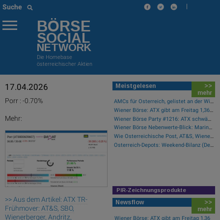
|
Suche
BÖRSE
SOCIAL
NETWORK
Die Homebase
österreichischer Aktien
17.04.2026
Meistgelesen
>>
mehr
Porr : -0.70%
AMCs für Österreich, gelistet an der Wiener Börse
Wiener Börse: ATX gibt am Freitag 1,36 Prozent ab
Mehr:
Wiener Börse Party #1216: ATX schwächer, Bajaj Mobility weiter stark, neue indische Freunde und Rajiv Bajaj mein Man of the Day
Wiener Börse Nebenwerte-Blick: Marinomed steigt 8 Prozent, Bajaj Mobility 7,84 Prozent
Wie Österreichische Post, AT&S, Wienerberger, Palfinger, Porr und Bawag für Gesprächsstoff im ATX sorgten
Österreich-Depots: Weekend-Bilanz (Depot Kommentar)
PIR-Zeichnungsprodukte
>> Aus dem Artikel: ATX TR-
Newsflow
>>
Frühmover: AT&S, SBO,
mehr
Wienerberger, Andritz,
Wiener Börse: ATX gibt am Freitag 1,36