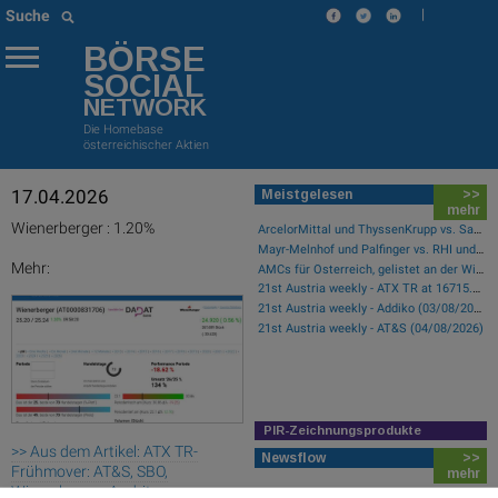
|
Suche
BÖRSE
SOCIAL
NETWORK
Die Homebase
österreichischer Aktien
17.04.2026
Meistgelesen
>>
mehr
Wienerberger : 1.20%
ArcelorMittal und ThyssenKrupp vs. Salzgitter und voestalpine – kommentierter KW 32 Peer Group Watch Stahl
Mayr-Melnhof und Palfinger vs. RHI und Andritz – kommentierter KW 32 Peer Group Watch Zykliker Österreich
Mehr:
AMCs für Österreich, gelistet an der Wiener Börse
21st Austria weekly - ATX TR at 16715.01 - Bajaj Mobility AG, AT&S and RHI Magnesita best-performing, Österreichische Post with weakest performance (08/08/2026)
21st Austria weekly - Addiko (03/08/2026)
21st Austria weekly - AT&S (04/08/2026)
PIR-Zeichnungsprodukte
>> Aus dem Artikel: ATX TR-
Newsflow
>>
Frühmover: AT&S, SBO,
mehr
Wienerberger, Andritz,
21st Austria weekly - Austrian Post