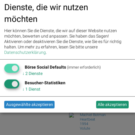
Österreichische Post, OMV, Porr,
Dienste, die wir nutzen
(07/08/2026)
VIG, EVN und voestalpine
21st Austria weekly - Kontron, Frequentis
möchten
(06/08/...
Palfinger : 1.32%
» Details
21st Austria weekly - Porr (05/08/2026)
voestalpine : 0.23%
» Details
21st Austria weekly - AT&S (04/08/2026)
CA Immo : 0.21%
» Details
Hier können Sie die Dienste, die wir auf dieser Website nutzen
Uniqa : 0.05%
» Details
21st Austria weekly - Addiko
möchten, bewerten und anpassen. Sie haben das Sagen!
DO&CO : 0.00%
» Details
Aktivieren oder deaktivieren Sie die Dienste, wie Sie es für richtig
(03/08/2026)
Erste Group : -1.19%
» Details
halten.
Um mehr zu erfahren, lesen Sie bitte unsere
Fear of missing out bei wikifolio
Bawag : -1.34%
» Details
Datenschutzerklärung
.
09.08.26: Space...
Strabag : -1.56%
» Details
AT&S : -2.23%
» Details
Börse Social Club Board
>>
Börse Social Defaults
(immer erforderlich)
Österreichische Post : -4.48%
»
mehr
Books
Details
↓
2
Dienste
josefchladek.com
Besucher-Statistiken
↓
1
Dienst
Robert Frank
The Lines of My Hand
1972
Ausgewählte akzeptieren
Alle akzeptieren
Yūgensha
Machiel Botman
Heartbeat
1994
Volute