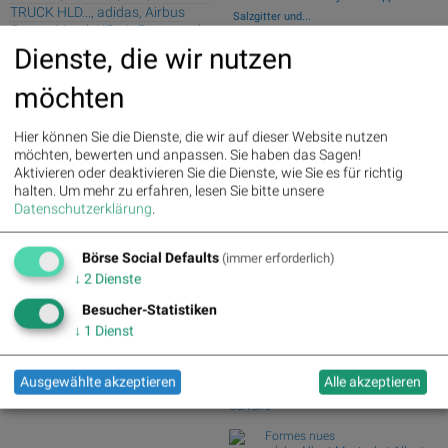
TRUCK HLD..., adidas, Airbus
Salzgitter und...
Group, Merck KGaA, Bayer und
Garmin und adidas vs. World Wrestling
RWE
Dienste, die wir nutzen
Entertainme...
Silver Standard Resources und Royal
Palfinger : 1.32%
» Details
möchten
Dutch Shell v...
voestalpine : 0.23%
» Details
CA Immo : 0.21%
» Details
FedEx Corp und TNT Express vs.
Uniqa : 0.05%
» Details
Hier können Sie die Dienste, die wir auf dieser Website nutzen
Österreichische Po...
DO&CO : 0.00%
» Details
möchten, bewerten und anpassen. Sie haben das Sagen!
Pfizer und Amgen vs. GlaxoSmithKline
Erste Group : -1.19%
» Details
Aktivieren oder deaktivieren Sie die Dienste, wie Sie es für richtig
und Medigene...
Bawag : -1.34%
» Details
halten.
Um mehr zu erfahren, lesen Sie bitte unsere
TTM Technologies, Inc. und Semtech
Strabag : -1.56%
» Details
Datenschutzerklärung
.
Corporation vs...
AT&S : -2.23%
» Details
Österreichische Post : -4.48%
»
Börse Social Club Board
>>
Börse Social Defaults
(immer erforderlich)
Details
mehr
↓
2
Dienste
Books
josefchladek.com
Besucher-Statistiken
↓
1
Dienst
Yusuf Sevinçli
Oculus
2018
Ausgewählte akzeptieren
Alle akzeptieren
Galerist & Galerie Filles du
Calvaire
Formes nues