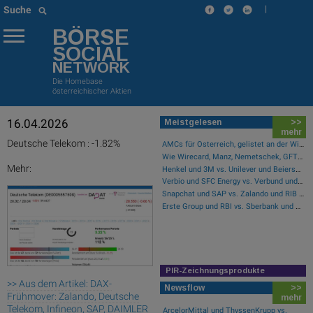
|
Suche
BÖRSE
SOCIAL
NETWORK
Die Homebase
österreichischer Aktien
16.04.2026
Meistgelesen
>>
mehr
Deutsche Telekom : -1.82%
AMCs für Österreich, gelistet an der Wiener Börse
Wie Wirecard, Manz, Nemetschek, GFT Technologies, SAP und Rocket Internet für Gesprächsstoff sorgten
Mehr:
Henkel und 3M vs. Unilever und Beiersdorf – kommentierter KW 32 Peer Group Watch Konsumgüter
Verbio und SFC Energy vs. Verbund und Ballard Power Systems – kommentierter KW 32 Peer Group Watch Energie
Snapchat und SAP vs. Zalando und RIB Software – kommentierter KW 32 Peer Group Watch Computer, Software & Internet
Erste Group und RBI vs. Sberbank und HSBC Holdings – kommentierter KW 32 Peer Group Watch Banken
PIR-Zeichnungsprodukte
>> Aus dem Artikel: DAX-
Newsflow
>>
Frühmover: Zalando, Deutsche
mehr
Telekom, Infineon, SAP, DAIMLER
ArcelorMittal und ThyssenKrupp vs.