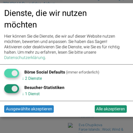
TRUCK HLD..., adidas, Airbus
Prozent ab
Group, Merck KGaA, Bayer und
Dienste, die wir nutzen
Wiener Börse Nebenwerte-Blick:
RWE
Marinomed steigt 8...
möchten
Wie Marinomed Biotech, Bajaj Mobility
Palfinger : 1.32%
» Details
AG, Wolftan...
voestalpine : 0.23%
» Details
CA Immo : 0.21%
» Details
Wie Österreichische Post, AT&S,
Hier können Sie die Dienste, die wir auf dieser Website nutzen
Uniqa : 0.05%
» Details
Wienerberger, Pal...
möchten, bewerten und anpassen. Sie haben das Sagen!
DO&CO : 0.00%
» Details
Aktivieren oder deaktivieren Sie die Dienste, wie Sie es für richtig
Wiener Börse Party #1216: ATX
Erste Group : -1.19%
» Details
halten.
Um mehr zu erfahren, lesen Sie bitte unsere
schwächer, Bajaj Mo...
Bawag : -1.34%
» Details
Datenschutzerklärung
.
Österreich-Depots: Weekend-Bilanz
Strabag : -1.56%
» Details
(Depot Kommentar)
AT&S : -2.23%
» Details
Börse Social Defaults
Österreichische Post : -4.48%
»
(immer erforderlich)
Börse Social Club Board
>>
Details
↓
2
Dienste
mehr
Books
Besucher-Statistiken
josefchladek.com
↓
1
Dienst
Ola Rindal
Stains & Ashes
Ausgewählte akzeptieren
Alle akzeptieren
2025
Poursuite
Eva Chupikova
Faroe Islands ; Wool, Wind &