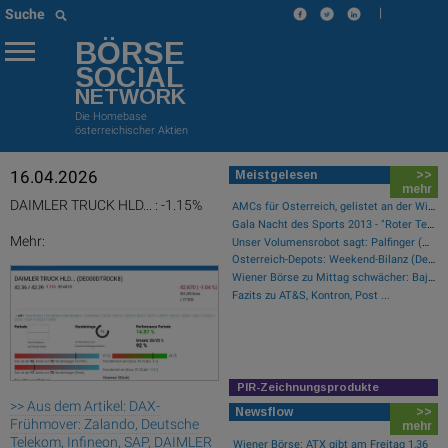
|
Suche
BÖRSE
SOCIAL
NETWORK
Die Homebase
österreichischer Aktien
16.04.2026
Meistgelesen
>>
mehr
DAIMLER TRUCK HLD... : -1.15%
AMCs für Österreich, gelistet an der Wiener Börse
Gala Nacht des Sports 2013 - "Roter Teppich"
Mehr:
Unser Volumensrobot sagt: Palfinger (#gabb Radar)
Österreich-Depots: Weekend-Bilanz (Depot Kommentar)
Wiener Börse zu Mittag schwächer: Bajaj Mobility, FACC und Agrana gesucht
Fazits zu AT&S, Kontron, Post ...
PIR-Zeichnungsprodukte
>> Aus dem Artikel: DAX-
Newsflow
>>
Frühmover: Zalando, Deutsche
mehr
Telekom, Infineon, SAP, DAIMLER
Wiener Börse: ATX gibt am Freitag 1,36