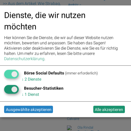
>> Aus dem Artikel: Wie Strabag,
Andritz – ...
Porr, AT&S, Wienerberger, Bawag
Swiss Re und Generali Assicuraz. vs.
Dienste, die wir nutzen
und Österreichische Post für
Zurich Insur...
Gesprächsstoff im ATX sorgten
Tele Columbus und Deutsche Telekom
möchten
vs. BT Group u...
Palfinger : 1.32%
» Details
voestalpine : 0.23%
» Details
ArcelorMittal und ThyssenKrupp vs.
Hier können Sie die Dienste, die wir auf dieser Website nutzen
CA Immo : 0.21%
» Details
Salzgitter und...
möchten, bewerten und anpassen. Sie haben das Sagen!
Uniqa : 0.05%
» Details
Garmin und adidas vs. World Wrestling
Aktivieren oder deaktivieren Sie die Dienste, wie Sie es für richtig
DO&CO : 0.00%
» Details
Entertainme...
halten.
Um mehr zu erfahren, lesen Sie bitte unsere
Erste Group : -1.19%
» Details
Silver Standard Resources und Royal
Datenschutzerklärung
.
Bawag : -1.34%
» Details
Dutch Shell v...
Strabag : -1.56%
» Details
AT&S : -2.23%
» Details
Börse Social Defaults
(immer erforderlich)
Börse Social Club Board
>>
Österreichische Post : -4.48%
»
mehr
↓
2
Dienste
Details
Books
Besucher-Statistiken
josefchladek.com
↓
1
Dienst
Yusuf Sevinçli
Oculus
Ausgewählte akzeptieren
Alle akzeptieren
2018
Galerist & Galerie Filles du
Calvaire
Ola Rindal