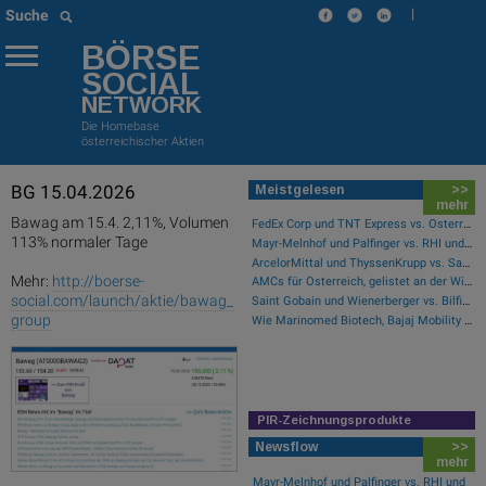
|
Suche
BÖRSE
SOCIAL
NETWORK
Die Homebase
österreichischer Aktien
BG 15.04.2026
Meistgelesen
>>
mehr
Bawag am 15.4. 2,11%, Volumen
FedEx Corp und TNT Express vs. Österreichische Post und Deutsche Post – kommentierter KW 32 Peer Group Watch Post
113% normaler Tage
Mayr-Melnhof und Palfinger vs. RHI und Andritz – kommentierter KW 32 Peer Group Watch Zykliker Österreich
ArcelorMittal und ThyssenKrupp vs. Salzgitter und voestalpine – kommentierter KW 32 Peer Group Watch Stahl
Mehr:
http://boerse-
AMCs für Österreich, gelistet an der Wiener Börse
social.com/launch/aktie/bawag_
Saint Gobain und Wienerberger vs. Bilfinger und HeidelbergCement – kommentierter KW 32 Peer Group Watch Bau & Baustoffe
group
Wie Marinomed Biotech, Bajaj Mobility AG, Wolftank-Adisa, Athos Immobilien, Rosenbauer und Telekom Austria für Gesprächsstoff in Österreich sorgten
PIR-Zeichnungsprodukte
Newsflow
>>
mehr
Mayr-Melnhof und Palfinger vs. RHI und