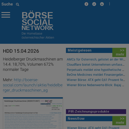
|
Suche
BÖRSE
SOCIAL
NETWORK
Die Homebase
österreichischer Aktien
HDD 15.04.2026
Meistgelesen
>>
mehr
Heidelberger Druckmaschinen am
AMCs für Österreich, gelistet an der Wiener Börse
14.4. 18,70%, Volumen 672%
Cloudflare bietet Unternehmen umfassende Transparenz zur Überprüfung und Analyse des KI-Einsatzes
normaler Tage
Perpetuals meldet eine hypothetische Rendite von 380 % im Backtest der KI-Engine, die die risikofreie Handelsplattform „UpsideOnly“ antreibt
BeOne Medicines meldet Finanzergebnisse für das zweite Quartal 2026 und informiert über aktuelle Geschäftsentwicklungen
Mehr:
http://boerse-
Wiener Börse: ATX geht 0,61 Prozent fester aus der Donnerstag-Sitzung
social.com/launch/aktie/heidelbe
Wiener Börse Nebenwerte-Blick: Bajaj Mobility steigt bei hohen Umsätzen mehr als 10 Prozent
rger_druckmaschinen_ag
PIR-Zeichnungsprodukte
Newsflow
>>
mehr
Wiener Börse: ATX geht 0,61 Prozent