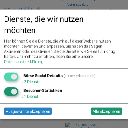
fester aus de...
>> Aus dem Artikel: Wie
Wiener Börse Nebenwerte-Blick: Bajaj
Heidelberger Druckmaschinen,
Mobility ste...
Dienste, die wir nutzen
Noratis, Snapchat, Stratec
Zehn Vokabeln für ein Börsen-Debüt: Wie
Biomedical, Transocean und
möchten
Asta sein...
Wells Fargo für Gesprächsstoff
Wie Bajaj Mobility AG, Marinomed
sorgten
Biotech, Kapsch ...
Hier können Sie die Dienste, die wir auf dieser Website nutzen
Deutsche Telekom : 5.63%
»
Wie VIG, AT&S, Lenzing, CA Immo,
möchten, bewerten und anpassen. Sie haben das Sagen!
Details
Wienerberger und...
Aktivieren oder deaktivieren Sie die Dienste, wie Sie es für richtig
Henkel : 3.89%
» Details
Analysten zu Kontron: "Solides
halten.
Um mehr zu erfahren, lesen Sie bitte unsere
Zalando : 2.86%
» Details
Datenschutzerklärung
.
operatives 1. Halb...
Fresenius Medical Care : 2.12%
» Details
Börse Social Club Board
>>
Fresenius : 1.71%
» Details
Börse Social Defaults
mehr
(immer erforderlich)
Hochtief : -0.71%
» Details
Books
↓
2
Dienste
Rheinmetall : -0.85%
» Details
josefchladek.com
Siemens : -5.11%
» Details
Besucher-Statistiken
Siemens Energy : -1.19%
»
↓
1
Dienst
Dag Alveng
Details
Asylum
Scout24 : -6.12%
» Details
1987
Ausgewählte akzeptieren
Alle akzeptieren
Koks Forlag & Preus
Fotomuseum
Formes nues