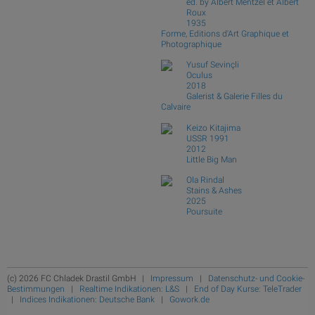
ed. by Albert Mentzel et Albert
Roux
1935
Forme, Editions d'Art Graphique et
Photographique
Yusuf Sevinçli
Oculus
2018
Galerist & Galerie Filles du
Calvaire
Keizo Kitajima
USSR 1991
2012
Little Big Man
Ola Rindal
Stains & Ashes
2025
Poursuite
(c) 2026 FC Chladek Drastil GmbH |
Impressum
|
Datenschutz- und Cookie-
Bestimmungen
|
Realtime Indikationen: L&S
|
End of Day Kurse: TeleTrader
|
Indices Indikationen: Deutsche Bank
|
Gowork.de