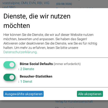
voestalpine, OMV, EVN, RBI, VIG
(03/08/2026)
und SBO
Fear of missing out bei wikifolio
09.08.26: Space...
Dienste, die wir nutzen
Palfinger : 1.32%
» Details
wikifolio Champion per ..: Simon Weishar
voestalpine : 0.23%
» Details
möchten
mit Szew...
CA Immo : 0.21%
» Details
Uniqa : 0.05%
» Details
21st Austria weekly - ATX TR at 16715.01
DO&CO : 0.00%
» Details
- Bajaj ...
Hier können Sie die Dienste, die wir auf dieser Website nutzen
Erste Group : -1.19%
» Details
wikifolio Champion per ..: Simon Weishar
möchten, bewerten und anpassen. Sie haben das Sagen!
Bawag : -1.34%
» Details
mit Szew...
Aktivieren oder deaktivieren Sie die Dienste, wie Sie es für richtig
Strabag : -1.56%
» Details
Mayr-Melnhof und Palfinger vs. RHI und
halten.
Um mehr zu erfahren, lesen Sie bitte unsere
AT&S : -2.23%
» Details
Datenschutzerklärung
.
Andritz – ...
Österreichische Post : -4.48%
»
Details
Börse Social Club Board
>>
Börse Social Defaults
mehr
(immer erforderlich)
Books
↓
2
Dienste
josefchladek.com
Besucher-Statistiken
↓
1
Dienst
Karl Blossfeldt
Wundergarten der Natur. Neue
Bilddokumente schöner
Ausgewählte akzeptieren
Alle akzeptieren
Pflanzenformen
1932
Verlag für Kunstwissenschaft