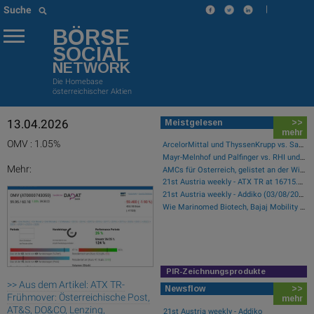
|
Suche
BÖRSE
SOCIAL
NETWORK
Die Homebase
österreichischer Aktien
13.04.2026
Meistgelesen
>>
mehr
OMV : 1.05%
ArcelorMittal und ThyssenKrupp vs. Salzgitter und voestalpine – kommentierter KW 32 Peer Group Watch Stahl
Mayr-Melnhof und Palfinger vs. RHI und Andritz – kommentierter KW 32 Peer Group Watch Zykliker Österreich
Mehr:
AMCs für Österreich, gelistet an der Wiener Börse
21st Austria weekly - ATX TR at 16715.01 - Bajaj Mobility AG, AT&S and RHI Magnesita best-performing, Österreichische Post with weakest performance (08/08/2026)
21st Austria weekly - Addiko (03/08/2026)
Wie Marinomed Biotech, Bajaj Mobility AG, Wolftank-Adisa, Athos Immobilien, Rosenbauer und Telekom Austria für Gesprächsstoff in Österreich sorgten
PIR-Zeichnungsprodukte
>> Aus dem Artikel: ATX TR-
Newsflow
>>
Frühmover: Österreichische Post,
mehr
AT&S, DO&CO, Lenzing,
21st Austria weekly - Addiko