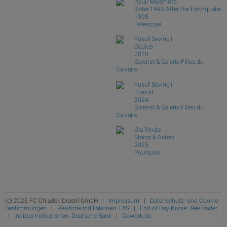
Ryuji Miyamoto
Kobe 1995 After the Earthquake
1995
Telescope
Yusuf Sevinçli
Oculus
2018
Galerist & Galerie Filles du
Calvaire
Yusuf Sevinçli
Tumult
2024
Galerist & Galerie Filles du
Calvaire
Ola Rindal
Stains & Ashes
2025
Poursuite
(c) 2026 FC Chladek Drastil GmbH |
Impressum
|
Datenschutz- und Cookie-
Bestimmungen
|
Realtime Indikationen: L&S
|
End of Day Kurse: TeleTrader
|
Indices Indikationen: Deutsche Bank
|
Gowork.de